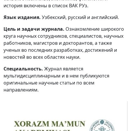
история включены в список ВАК РУз.
Volume 5_1, 2026
Язык издания.
Узбекский, русский и английский.
Volume 4_5, 2026
Цель и задачи журнала.
Ознакомление широкого
Volume 4_4, 2026
круга научных сотрудников, специалистов, научных
работников, магистров и докторантов, а также
Volume 4_3, 2026
ученых во последних разработках, достижений и
Volume 4_2, 2026
новостей во всех областях науки.
Volume 4_1, 2026
Специальность.
Журнал является
мультидисциплинарным и в нем публикуются
Volume 3_5, 2026
оригинальные научные статьи по всем
направлениям.
Volume 3_4, 2026
Volume 3_3, 2026
Volume 3_1, 2026
Volume 2_5, 2026