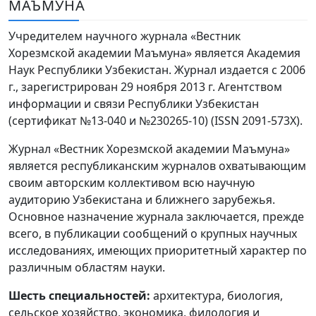
МАЪМУНА
Volume 6_3, 2026
Учредителем научного журнала «Вестник
Volume 6_2, 2026
Хорезмской академии Маъмуна» является Академия
Наук Республики Узбекистан. Журнал издается с 2006
Volume 6_1, 2026
г., зарегистрирован 29 ноября 2013 г. Агентством
Volume MAXSUS_SON, 2022
информации и связи Республики Узбекистан
(сертификат №13-040 и №230265-10) (ISSN 2091-573Х).
Volume 3_2, 2020
Журнал «Вестник Хорезмской академии Маъмуна»
Volume 3_1, 2020
является республиканским журналов охватывающим
своим авторским коллективом всю научную
Volume 3_2, 2026
аудиторию Узбекистана и ближнего зарубежья.
Основное назначение журнала заключается, прежде
Volume 5_5, 2026
всего, в публикации сообщений о крупных научных
Volume 5_4, 2026
исследованиях, имеющих приоритетный характер по
различным областям науки.
Volume 5_3, 2026
Шесть специальностей:
архитектура, биология,
Volume 5_2, 2026
сельское хозяйство, экономика, филология и