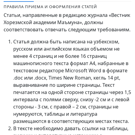
Volume 6_3, 2026
ПРАВИЛА ПРИЕМА И ОФОРМЛЕНИЯ СТАТЕЙ
Статьи, направленные в редакцию журнала «Вестник
Volume 6_2, 2026
Хорезмской академии Маъмуна», должны
соответствовать отвечать следующим требованиям.
Volume 6_1, 2026
Статья должна быть написана на узбекском,
Volume MAXSUS_SON, 2022
русском или английском языках объемом не
Volume 3_2, 2020
менее 4 страниц и не более 16 страниц
машинописного текста формат А4, набранные в
Volume 3_1, 2020
текстовом редакторе Microsoft Word в формате
.doc или .docx, Times New Roman, кегль 14 pt,
Volume 3_2, 2026
выравнивание по ширине страницы. Текст
печатается на одной стороне страницы через 1,5
Volume 5_5, 2026
интервала с полями сверху, снизу -2 см и с левой
Volume 5_4, 2026
стороны - 3 см, с правой – 2 см, страницы не
нумеруются, таблицы и литература
Volume 5_3, 2026
размещаются в соответствующих местах текста.
В тексте необходимо давать ссылки на таблицы,
Volume 5_2, 2026