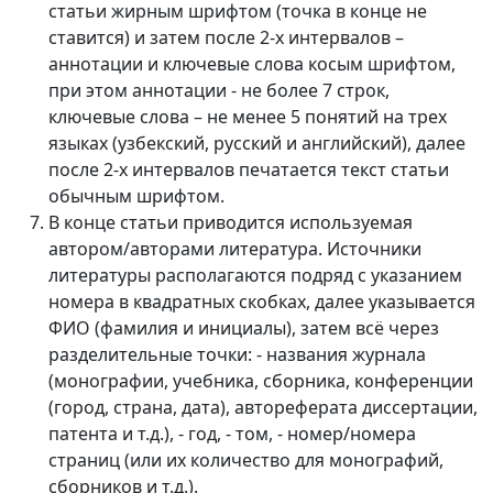
статьи жирным шрифтом (точка в конце не
Volume 2_4, 2026
ставится) и затем после 2-х интервалов –
аннотации и ключевые слова косым шрифтом,
Volume 2_3, 2026
при этом аннотации - не более 7 строк,
ключевые слова – не менее 5 понятий на трех
Volume 2_2, 2026
языках (узбекский, русский и английский), далее
Volume 2_1, 2026
после 2-х интервалов печатается текст статьи
обычным шрифтом.
Volume 1_5, 2026
В конце статьи приводится используемая
автором/авторами литература. Источники
Volume 1_4, 2026
литературы располагаются подряд с указанием
Volume 1_3, 2026
номера в квадратных скобках, далее указывается
ФИО (фамилия и инициалы), затем всё через
Volume 1_2, 2026
разделительные точки: - названия журнала
(монографии, учебника, сборника, конференции
Volume 1_1, 2026
(город, страна, дата), автореферата диссертации,
патента и т.д.), - год, - том, - номер/номера
Volume 12_5, 2025
страниц (или их количество для монографий,
Volume 12_4, 2025
сборников и т.д.).