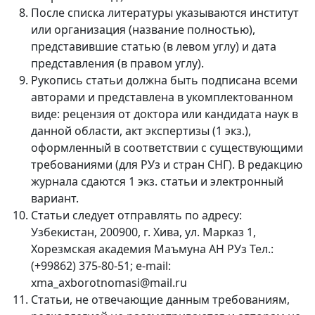
После списка литературы указываются институт
Volume 12_3, 2025
или организация (название полностью),
представившие статью (в левом углу) и дата
Volume 12_2, 2025
представления (в правом углу).
Volume 12_1, 2025
Рукопись статьи должна быть подписана всеми
авторами и представлена в укомплектованном
Volume 11_5, 2025
виде: рецензия от доктора или кандидата наук в
данной области, акт экспертизы (1 экз.),
Volume 11_4, 2025
оформленный в соответствии с существующими
требованиями (для РУз и стран СНГ). В редакцию
Volume 11_3, 2025
журнала сдаются 1 экз. статьи и электронный
Volume 11_2, 2025
вариант.
Статьи следует отправлять по адресу:
Volume 11_1, 2025
Узбекистан, 200900, г. Хива, ул. Марказ 1,
Хорезмская академия Маъмуна АН РУз Тел.:
Volume 10_5, 2025
(+99862) 375-80-51; e-mail:
Volume 10_4, 2025
xma_axborotnomasi@mail.ru
Статьи, не отвечающие данным требованиям,
Volume 10_3, 2025