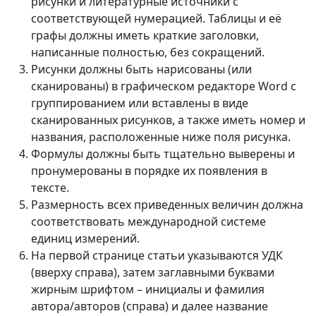
рисунки и литературные источники с
Volume 5_1, 2026
соответствующей нумерацией. Таблицы и её
графы должны иметь краткие заголовки,
Volume 4_5, 2026
написанные полностью, без сокращений.
Рисунки должны быть нарисованы (или
Volume 4_4, 2026
сканированы) в графическом редакторе Word с
группированием или вставлены в виде
Volume 4_3, 2026
сканированных рисунков, а также иметь номер и
Volume 4_2, 2026
названия, расположенные ниже поля рисунка.
Формулы должны быть тщательно выверены и
Volume 4_1, 2026
пронумерованы в порядке их появления в
тексте.
Volume 3_5, 2026
Размерность всех приведенных величин должна
Volume 3_4, 2026
соответствовать международной системе
единиц измерений.
Volume 3_3, 2026
На первой странице статьи указываются УДК
(вверху справа), затем заглавными буквами
Volume 3_1, 2026
жирным шрифтом – инициалы и фамилия
Volume 2_5, 2026
автора/авторов (справа) и далее название