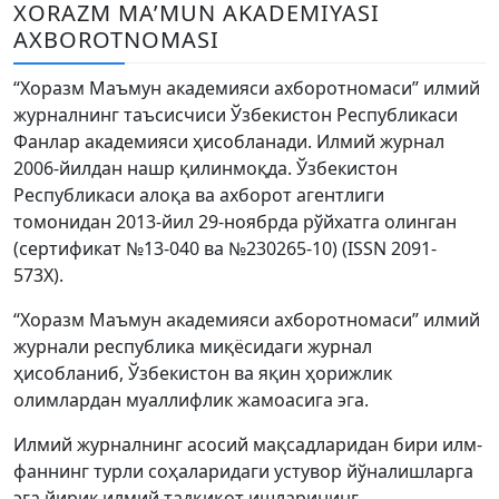
Volume 6_4, 2026
XORAZM MA’MUN AKADEMIYASI
AXBOROTNOMASI
Volume 6_3, 2026
“Хоразм Маъмун академияси ахборотномаси” илмий
Volume 6_2, 2026
журналнинг таъсисчиси Ўзбекистон Республикаси
Фанлар академияси ҳисобланади. Илмий журнал
Volume 6_1, 2026
2006-йилдан нашр қилинмоқда. Ўзбекистон
Volume MAXSUS_SON, 2022
Республикаси алоқа ва ахборот агентлиги
томонидан 2013-йил 29-ноябрда рўйхатга олинган
Volume 3_2, 2020
(сертификат №13-040 ва №230265-10) (ISSN 2091-
573Х).
Volume 3_1, 2020
“Хоразм Маъмун академияси ахборотномаси” илмий
Volume 3_2, 2026
журнали республика миқёсидаги журнал
ҳисобланиб, Ўзбекистон ва яқин ҳорижлик
Volume 5_5, 2026
олимлардан муаллифлик жамоасига эга.
Volume 5_4, 2026
Илмий журналнинг асосий мақсадларидан бири илм-
Volume 5_3, 2026
фаннинг турли соҳаларидаги устувор йўналишларга
эга йирик илмий тадқиқот ишларининг