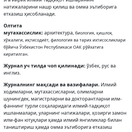
Volume 5_2, 2026
натижаларини нашр қилиш ва омма эътиборига
етказиш ҳисобланади.
Volume 5_1, 2026
Олтита
Volume 4_5, 2026
мутахассислик:
архитектура,
биология,
қишлоқ
Volume 4_4, 2026
хўжалиги, иқтисодиёт, филология ва тарих ихтисосликлари
бўйича Ўзбекистон Республикаси ОАК рўйхатига
Volume 4_3, 2026
киритилган.
Volume 4_2, 2026
Журнал уч тилда чоп қилинади:
ўзбек, рус ва
инглиз.
Volume 4_1, 2026
Журналнинг мақсади ва вазифалари.
Илмий
Volume 3_5, 2026
ходимларни, мутахассисларни, олимларни
шунингдек, магистрларни ва докторантларни илм-
Volume 3_4, 2026
фаннинг турли соҳаларидаги илмий-тадқиқот
Volume 3_3, 2026
ишланмалари, уларнинг натижалари, ҳозирги замон
илм-фан ютуқлари ҳамда илмий янгиликлар билан
Volume 3_1, 2026
таништириш ҳамда омма эътиборига етказиш