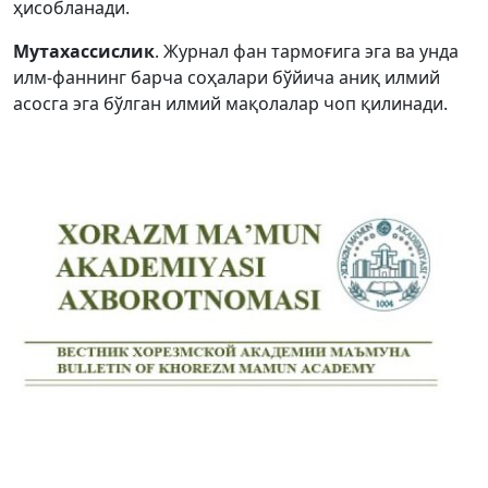
ҳисобланади.
Volume 2_5, 2026
Мутахассислик
. Журнал фан тармоғига эга ва унда
Volume 2_4, 2026
илм-фаннинг барча соҳалари бўйича аниқ илмий
асосга эга бўлган илмий мақолалар чоп қилинади.
Volume 2_3, 2026
Volume 2_2, 2026
Volume 2_1, 2026
Volume 1_5, 2026
Volume 1_4, 2026
Volume 1_3, 2026
Volume 1_2, 2026
Volume 1_1, 2026
Volume 12_5, 2025