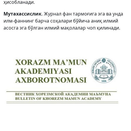
ҳисобланади.
Volume 2_5, 2026
Мутахассислик
. Журнал фан тармоғига эга ва унда
Volume 2_4, 2026
илм-фаннинг барча соҳалари бўйича аниқ илмий
асосга эга бўлган илмий мақолалар чоп қилинади.
Volume 2_3, 2026
Volume 2_2, 2026
Volume 2_1, 2026
Volume 1_5, 2026
Volume 1_4, 2026
Volume 1_3, 2026
Volume 1_2, 2026
Volume 1_1, 2026
Volume 12_5, 2025