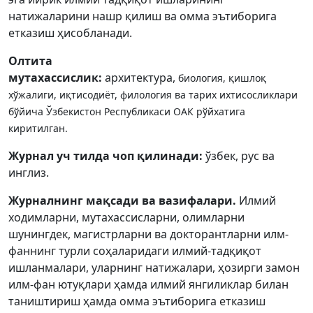
Volume 5_2, 2026
натижаларини нашр қилиш ва омма эътиборига
етказиш ҳисобланади.
Volume 5_1, 2026
Олтита
Volume 4_5, 2026
мутахассислик:
архитектура,
биология,
қишлоқ
Volume 4_4, 2026
хўжалиги, иқтисодиёт, филология ва тарих ихтисосликлари
бўйича Ўзбекистон Республикаси ОАК рўйхатига
Volume 4_3, 2026
киритилган.
Volume 4_2, 2026
Журнал уч тилда чоп қилинади:
ўзбек, рус ва
инглиз.
Volume 4_1, 2026
Журналнинг мақсади ва вазифалари.
Илмий
Volume 3_5, 2026
ходимларни, мутахассисларни, олимларни
шунингдек, магистрларни ва докторантларни илм-
Volume 3_4, 2026
фаннинг турли соҳаларидаги илмий-тадқиқот
Volume 3_3, 2026
ишланмалари, уларнинг натижалари, ҳозирги замон
илм-фан ютуқлари ҳамда илмий янгиликлар билан
Volume 3_1, 2026
таништириш ҳамда омма эътиборига етказиш