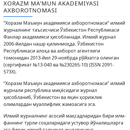
Volume 6_4, 2026
XORAZM MA’MUN AKADEMIYASI
AXBOROTNOMASI
Volume 6_3, 2026
“Хоразм Маъмун академияси ахборотномаси” илмий
Volume 6_2, 2026
журналнинг таъсисчиси Ўзбекистон Республикаси
Фанлар академияси ҳисобланади. Илмий журнал
Volume 6_1, 2026
2006-йилдан нашр қилинмоқда. Ўзбекистон
Volume MAXSUS_SON, 2022
Республикаси алоқа ва ахборот агентлиги
томонидан 2013-йил 29-ноябрда рўйхатга олинган
Volume 3_2, 2020
(сертификат №13-040 ва №230265-10) (ISSN 2091-
573Х).
Volume 3_1, 2020
“Хоразм Маъмун академияси ахборотномаси” илмий
Volume 3_2, 2026
журнали республика миқёсидаги журнал
ҳисобланиб, Ўзбекистон ва яқин ҳорижлик
Volume 5_5, 2026
олимлардан муаллифлик жамоасига эга.
Volume 5_4, 2026
Илмий журналнинг асосий мақсадларидан бири илм-
Volume 5_3, 2026
фаннинг турли соҳаларидаги устувор йўналишларга
эга йирик илмий тадқиқот ишларининг