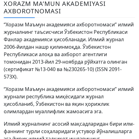
Volume 6_4, 2026
XORAZM MA’MUN AKADEMIYASI
AXBOROTNOMASI
Volume 6_3, 2026
“Хоразм Маъмун академияси ахборотномаси” илмий
Volume 6_2, 2026
журналнинг таъсисчиси Ўзбекистон Республикаси
Фанлар академияси ҳисобланади. Илмий журнал
Volume 6_1, 2026
2006-йилдан нашр қилинмоқда. Ўзбекистон
Volume MAXSUS_SON, 2022
Республикаси алоқа ва ахборот агентлиги
томонидан 2013-йил 29-ноябрда рўйхатга олинган
Volume 3_2, 2020
(сертификат №13-040 ва №230265-10) (ISSN 2091-
573Х).
Volume 3_1, 2020
“Хоразм Маъмун академияси ахборотномаси” илмий
Volume 3_2, 2026
журнали республика миқёсидаги журнал
ҳисобланиб, Ўзбекистон ва яқин ҳорижлик
Volume 5_5, 2026
олимлардан муаллифлик жамоасига эга.
Volume 5_4, 2026
Илмий журналнинг асосий мақсадларидан бири илм-
Volume 5_3, 2026
фаннинг турли соҳаларидаги устувор йўналишларга
эга йирик илмий тадқиқот ишларининг