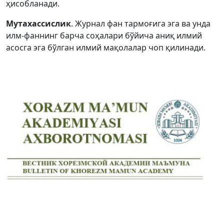
ҳисобланади.
Volume 2_5, 2026
Мутахассислик
. Журнал фан тармоғига эга ва унда
Volume 2_4, 2026
илм-фаннинг барча соҳалари бўйича аниқ илмий
асосга эга бўлган илмий мақолалар чоп қилинади.
Volume 2_3, 2026
Volume 2_2, 2026
Volume 2_1, 2026
Volume 1_5, 2026
Volume 1_4, 2026
Volume 1_3, 2026
Volume 1_2, 2026
Volume 1_1, 2026
Volume 12_5, 2025