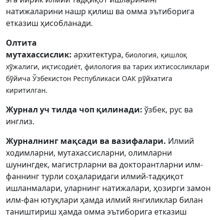
Volume 5_2, 2026
натижаларини нашр қилиш ва омма эътиборига
етказиш ҳисобланади.
Volume 5_1, 2026
Олтита
Volume 4_5, 2026
мутахассислик:
архитектура,
биология,
қишлоқ
Volume 4_4, 2026
хўжалиги, иқтисодиёт, филология ва тарих ихтисосликлари
бўйича Ўзбекистон Республикаси ОАК рўйхатига
Volume 4_3, 2026
киритилган.
Volume 4_2, 2026
Журнал уч тилда чоп қилинади:
ўзбек, рус ва
инглиз.
Volume 4_1, 2026
Журналнинг мақсади ва вазифалари.
Илмий
Volume 3_5, 2026
ходимларни, мутахассисларни, олимларни
шунингдек, магистрларни ва докторантларни илм-
Volume 3_4, 2026
фаннинг турли соҳаларидаги илмий-тадқиқот
Volume 3_3, 2026
ишланмалари, уларнинг натижалари, ҳозирги замон
илм-фан ютуқлари ҳамда илмий янгиликлар билан
Volume 3_1, 2026
таништириш ҳамда омма эътиборига етказиш