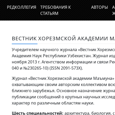
РЕДКОЛЛЕГИЯ
ТРЕБОВАНИЯ К
АВТОРЫ
А
СТАТЬЯМ
Ж
ВЕСТНИК ХОРЕЗМСКОЙ АКАДЕМИИ 
Учредителем научного журнала «Вестник Хорезмс
Академия Наук Республики Узбекистан. Журнал изда
ноября 2013 г. Агентством информации и связи Р
040 и №230265-10) (ISSN 2091-573Х).
Журнал «Вестник Хорезмской академии Маъмуна»
охватывающим своим авторским коллективом всю
ближнего зарубежья. Основное назначение журнал
публикации сообщений о крупных научных иссле
характер по различным областям науки.
Шесть специальностей:
архитектура, биология, 