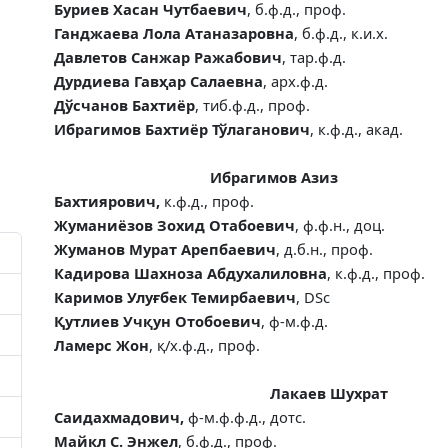
Буриев Хасан Чутбаевич
, б.ф.д., проф.
Ганджаева Лола Атаназаровна
, б.ф.д., к.и.х.
Давлетов Санжар Ражабович
, тар.ф.д.
Дурдиева Гавҳар Салаевна
, арх.ф.д.
Дўсчанов Бахтиёр
, тиб.ф.д., проф.
Ибрагимов Бахтиёр Тўлаганович
, к.ф.д., ак
Ибрагимов Азиз
Бахтиярович,
к.ф.д., проф.
Жуманиёзов Зохид Отабоевич
, ф
.
ф.н., доц.
Жуманов Мурат Арепбаевич
, д.б.н., проф.
Кадирова Шахноза Абдухалиловна
, к.ф.д., проф.
Каримов Улуғбек Темирбаевич
,
DSc
Қутлиев Учқун Отобоевич
, ф-м.ф.д.
Ламерс Жон
, қ/х.ф.д., про
Лакаев Шухрат
Саидахмадович,
ф-м.ф.ф.д., дотс.
Майкл С. Энжел
, б.ф.д., проф.