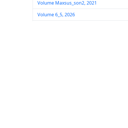
Volume Maxsus_son2, 2021
Volume 6_5, 2026
Volume 6_4, 2026
Volume 6_3, 2026
Volume 6_2, 2026
Volume 6_1, 2026
Volume MAXSUS_SON, 2022
Volume 3_2, 2020
Volume 3_1, 2020
Volume 3_2, 2026
Volume 5_5, 2026