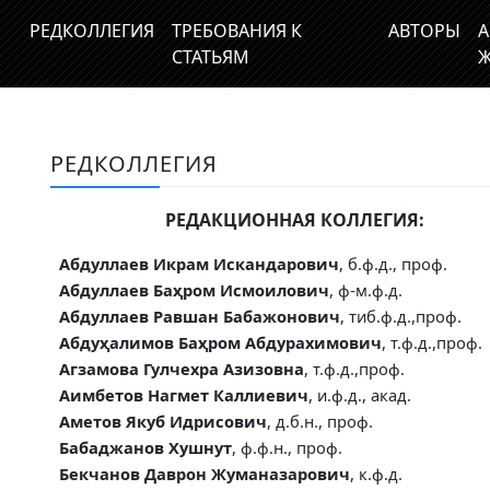
РЕДКОЛЛЕГИЯ
ТРЕБОВАНИЯ К
АВТОРЫ
А
СТАТЬЯМ
Ж
РЕДКОЛЛЕГИЯ
РЕДАКЦИОННАЯ КОЛЛЕГИЯ
:
Абдуллаев Икрам Искандарович
, б.ф.д., проф.
Абдуллаев Баҳром Исмоилович
, ф-м.ф.д.
Абдуллаев Равшан Бабажонович
, тиб.ф.д.,проф.
Абдуҳалимов Баҳром Абдурахимович
, т.ф.д.,проф.
Агзамова Гулчехра Азизовна
, т.ф.д.,проф.
Аимбетов Нагмет Каллиевич
,
и.ф.д., акад.
Аметов Якуб Идрисович
, д.б.н., проф.
Бабаджанов Хушнут
, ф.ф.н., проф.
Бекчанов Даврон Жуманазарович
, к.ф.д.