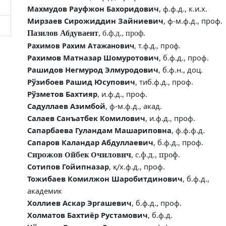
Махмудов Рауфжон Бахоридович
, ф.ф.д., к.и.х.
Мирзаев Сирожиддин Зайниевич
, ф-м.ф.д., проф.
Пазилов Абдуваеит
, б.ф.д., проф.
Рахимов Рахим Атажанович
, т.ф.д., проф.
Рахимов Матназар Шомуротович
, б.ф.д., проф.
Рашидов Негмурод Элмуродович
, б.ф.н., доц.
Рўзибоев Рашид Юсупович
, тиб.ф.д., проф.
Рўзметов Бахтияр
, и.ф.д., проф.
Садуллаев Азимбой
, ф-м.ф.д., акад.
Салаев Санъатбек Комилович
, и.ф.д., проф.
Сапарбаева Гуландам Машариповна
, ф.ф.ф.д.
Сапаров Каландар Абдуллаевич
, б.ф.д., проф.
Сирожов Ойбек Очилович
, с.ф.д., проф.
Сотипов Гойипназар
, қ/х.ф.д., проф.
Тожибаев Комилжон Шаробитдинович
, б.ф.д.,
академик
Холлиев Аскар Эргашевич
, б.ф.д., проф.
Холматов Бахтиёр Рустамович
, б.ф.д.