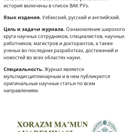
история включены в список ВАК РУз.
Volume 5_1, 2026
Язык издания.
Узбекский, русский и английский.
Volume 4_5, 2026
Цель и задачи журнала.
Ознакомление широкого
Volume 4_4, 2026
круга научных сотрудников, специалистов, научных
работников, магистров и докторантов, а также
Volume 4_3, 2026
ученых во последних разработках, достижений и
Volume 4_2, 2026
новостей во всех областях науки.
Volume 4_1, 2026
Специальность.
Журнал является
мультидисциплинарным и в нем публикуются
Volume 3_5, 2026
оригинальные научные статьи по всем
направлениям.
Volume 3_4, 2026
Volume 3_3, 2026
Volume 3_1, 2026
Volume 2_5, 2026