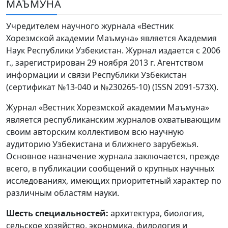
МАЪМУНА
Volume 6_3, 2026
Учредителем научного журнала «Вестник
Volume 6_2, 2026
Хорезмской академии Маъмуна» является Академия
Наук Республики Узбекистан. Журнал издается с 2006
Volume 6_1, 2026
г., зарегистрирован 29 ноября 2013 г. Агентством
Volume MAXSUS_SON, 2022
информации и связи Республики Узбекистан
(сертификат №13-040 и №230265-10) (ISSN 2091-573Х).
Volume 3_2, 2020
Журнал «Вестник Хорезмской академии Маъмуна»
Volume 3_1, 2020
является республиканским журналов охватывающим
своим авторским коллективом всю научную
Volume 3_2, 2026
аудиторию Узбекистана и ближнего зарубежья.
Основное назначение журнала заключается, прежде
Volume 5_5, 2026
всего, в публикации сообщений о крупных научных
Volume 5_4, 2026
исследованиях, имеющих приоритетный характер по
различным областям науки.
Volume 5_3, 2026
Шесть специальностей:
архитектура, биология,
Volume 5_2, 2026
сельское хозяйство, экономика, филология и