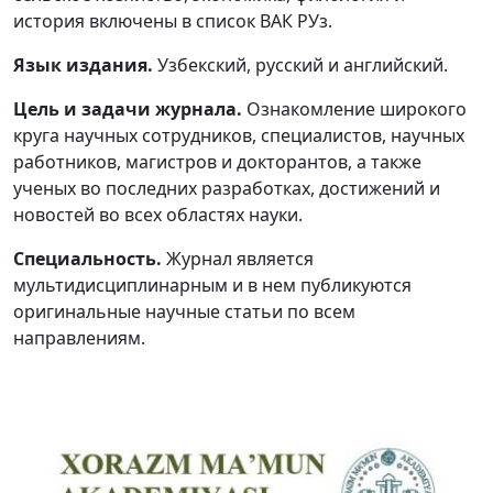
история включены в список ВАК РУз.
Volume 5_1, 2026
Язык издания.
Узбекский, русский и английский.
Volume 4_5, 2026
Цель и задачи журнала.
Ознакомление широкого
Volume 4_4, 2026
круга научных сотрудников, специалистов, научных
работников, магистров и докторантов, а также
Volume 4_3, 2026
ученых во последних разработках, достижений и
Volume 4_2, 2026
новостей во всех областях науки.
Volume 4_1, 2026
Специальность.
Журнал является
мультидисциплинарным и в нем публикуются
Volume 3_5, 2026
оригинальные научные статьи по всем
направлениям.
Volume 3_4, 2026
Volume 3_3, 2026
Volume 3_1, 2026
Volume 2_5, 2026