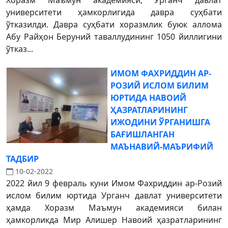
Хоразм Маъмун академияси, Урганч давлат
университети ҳамкорлигида давра суҳбати
ўтказилди. Давра суҳбати хоразмлик буюк аллома
Абу Райҳон Беруний таваллудининг 1050 йиллигини
ўтказ...
ИМОМ ФАХРИДДИН АР-
РОЗИЙ ИСЛОМ БИЛИМ
ЮРТИДА НАВОИЙ
ҲАЗРАТЛАРИНИНГ
ИЖОДИНИ ЎРГАНИШГА
БАҒИШЛАНГАН
МАЪНАВИЙ-МАЪРИФИЙ
ТАДБИР
10-02-2022
2022 йил 9 февраль куни Имом Фахриддин ар-Розий
ислом билим юртида Урганч давлат университети
ҳамда Хоразм Маъмун академияси билан
ҳамкорликда Мир Алишер Навоий ҳазратларининг