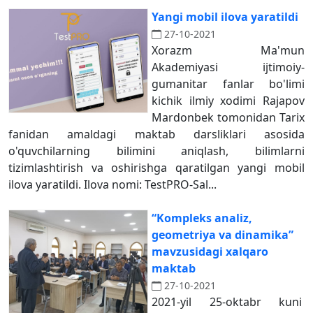
Yangi mobil ilova yaratildi
27-10-2021
Xorazm Ma'mun
Akademiyasi ijtimoiy-
gumanitar fanlar bo'limi
kichik ilmiy xodimi Rajapov
Mardonbek tomonidan Tarix
fanidan amaldagi maktab darsliklari asosida
o'quvchilarning bilimini aniqlash, bilimlarni
tizimlashtirish va oshirishga qaratilgan yangi mobil
ilova yaratildi. Ilova nomi: TestPRO-Sal...
“Kompleks analiz,
geometriya va dinamika”
mavzusidagi xalqaro
maktab
27-10-2021
2021-yil 25-oktabr kuni