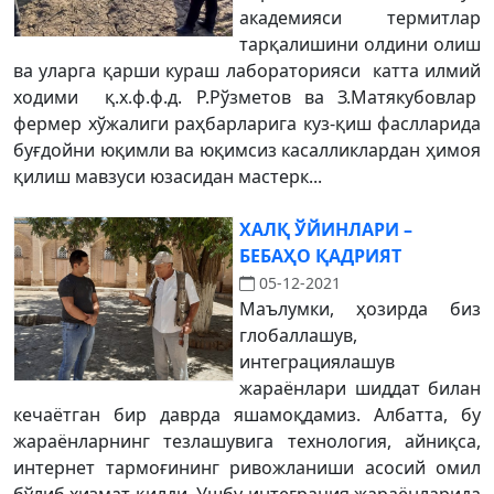
академияси термитлар
тарқалишини олдини олиш
ва уларга қарши кураш лабораторияси катта илмий
ходими қ.х.ф.ф.д. Р.Рўзметов ва З.Матякубовлар
фермер хўжалиги раҳбарларига куз-қиш фаслларида
буғдойни юқимли ва юқимсиз касалликлардан ҳимоя
қилиш мавзуси юзасидан мастерк...
ХАЛҚ ЎЙИНЛАРИ –
БЕБАҲО ҚАДРИЯТ
05-12-2021
Маълумки, ҳозирда биз
глобаллашув,
интеграциялашув
жараёнлари шиддат билан
кечаётган бир даврда яшамоқдамиз. Албатта, бу
жараёнларнинг тезлашувига технология, айниқса,
интернет тармоғининг ривожланиши асосий омил