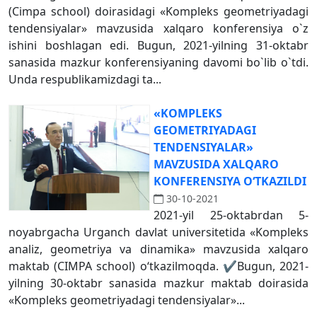
(Cimpa school) doirasidagi «Kompleks geometriyadagi
tendensiyalar» mavzusida xalqaro konferensiya o`z
ishini boshlagan edi. Bugun, 2021-yilning 31-oktabr
sanasida mazkur konferensiyaning davomi bo`lib o`tdi.
Unda respublikamizdagi ta...
«KOMPLEKS
GEOMETRIYADAGI
TENDENSIYALAR»
MAVZUSIDA XALQARO
KONFERENSIYA O‘TKAZILDI
30-10-2021
2021-yil 25-oktabrdan 5-
noyabrgacha Urganch davlat universitetida «Kompleks
analiz, geometriya va dinamika» mavzusida xalqaro
maktab (CIMPA school) o‘tkazilmoqda. ✔️Bugun, 2021-
yilning 30-oktabr sanasida mazkur maktab doirasida
«Kompleks geometriyadagi tendensiyalar»...