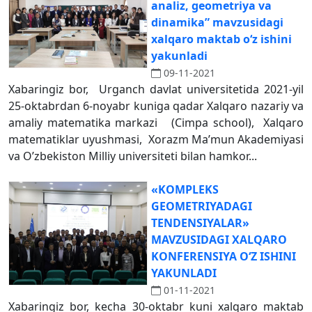
analiz, geometriya va
dinamika” mavzusidagi
xalqaro maktab oʻz ishini
yakunladi
09-11-2021
Xabaringiz bor, Urganch davlat universitetida 2021-yil
25-oktabrdan 6-noyabr kuniga qadar Xalqaro nazariy va
amaliy matematika markazi (Cimpa school), Xalqaro
matematiklar uyushmasi, Xorazm Ma’mun Akademiyasi
va O’zbekiston Milliy universiteti bilan hamkor...
«KOMPLEKS
GEOMETRIYADAGI
TENDENSIYALAR»
MAVZUSIDAGI XALQARO
KONFERENSIYA OʻZ ISHINI
YAKUNLADI
01-11-2021
Xabaringiz bor, kecha 30-oktabr kuni xalqaro maktab