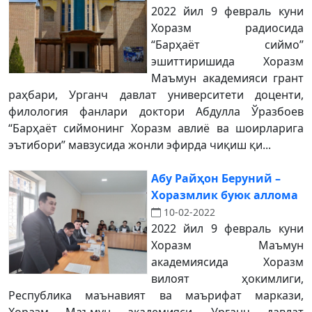
2022 йил 9 февраль куни
Хоразм радиосида
“Барҳаёт сиймо”
эшиттиришида Хоразм
Маъмун академияси грант
раҳбари, Урганч давлат университети доценти,
филология фанлари доктори Абдулла Ўразбоев
“Барҳаёт сиймонинг Хоразм авлиё ва шоирларига
эътибори” мавзусида жонли эфирда чиқиш қи...
Абу Райҳон Беруний –
Хоразмлик буюк аллома
10-02-2022
2022 йил 9 февраль куни
Хоразм Маъмун
академиясида Хоразм
вилоят ҳокимлиги,
Республика маънавият ва маърифат маркази,