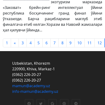
экотуризм марказида
«Заковат» брейн-ринг интеллектуал ўйини
республика босқичининг гранд финал ўйини
ўтказилди. Барча рақибларини мағлуб этиб
финалгача етиб келган Хоразм ва Навоий жамоалари
ҳал қилувчи ўйинда...
1
«
3
4
5
6
7
8
9
10
11
12
Uzbekistan, Khorezm
220900, Khiva, Markaz-1
(0362) 226-20-27
(0362) 226-20-27
mamun@academy.uz
info-mamun@academy.uz