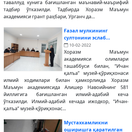
таваллуд кунига бағишланган маънавий-маърифий
тадбир ўтказилди. Тадбирда Хоразм Маъмун
академияси грант раҳбари, Урганч да...
Ғазал мулкининг
султонини эслаб...
10-02-2022
Хоразм Маъмун
академияси олимлари
ташаббуси билан, “Ичан
қалъа” музей-қўриқхонаси
илмий ходимлари билан ҳамкорликда Хоразм
Маъмун академиясида Алишер Навоийнинг 581
йиллигига бағишланган илмий-адабий кеча
ўтказилди. Илмий-адабий кечада ижодкор, “Ичан-
қалъа” музей-қўриқхонас...
Мустахкамликни
оширишга қаратилган