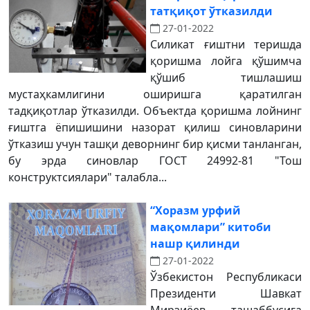
татқиқот ўтказилди
27-01-2022
Силикат ғиштни теришда
қоришма лойга қўшимча
қўшиб тишлашиш
мустаҳкамлигини оширишга қаратилган
тадқиқотлар ўтказилди. Объектда қоришма лойнинг
ғиштга ёпишишини назорат қилиш синовларини
ўтказиш учун ташқи деворнинг бир қисми танланган,
бу эрда синовлар ГОСТ 24992-81 "Тош
конструктсиялари" талабла...
“Хоразм урфий
мақомлари” китоби
нашр қилинди
27-01-2022
Ўзбекистон Республикаси
Президенти Шавкат