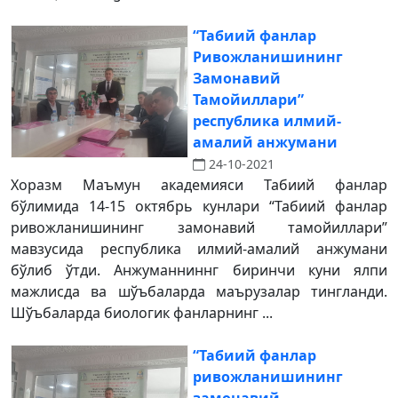
“Табиий фанлар
Ривожланишининг
Замонавий
Тамойиллари”
республика илмий-
амалий анжумани
24-10-2021
Хоразм Маъмун академияси Табиий фанлар
бўлимида 14-15 октябрь кунлари “Табиий фанлар
ривожланишининг замонавий тамойиллари”
мавзусида республика илмий-амалий анжумани
бўлиб ўтди. Анжуманниннг биринчи куни ялпи
мажлисда ва шўъбаларда маърузалар тингланди.
Шўъбаларда биологик фанларнинг ...
“Табиий фанлар
ривожланишининг