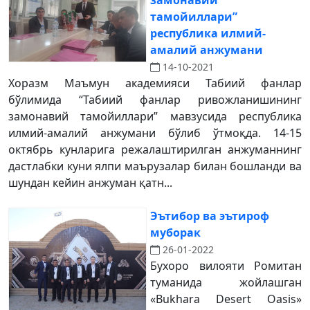
замонавий
тамойиллари”
республика илмий-
амалий анжумани
14-10-2021
Хоразм Маъмун академияси Табиий фанлар
бўлимида “Табиий фанлар ривожланишининг
замонавий тамойиллари” мавзусида республика
илмий-амалий анжумани бўлиб ўтмоқда. 14-15
октябрь кунларига режалаштирилган анжуманнинг
дастлабки куни ялпи маърузалар билан бошланди ва
шундан кейин анжуман қатн...
Эътибор ва эътироф
муборак
26-01-2022
Бухоро вилояти Ромитан
туманида жойлашган
«Bukhara Desert Oasis»