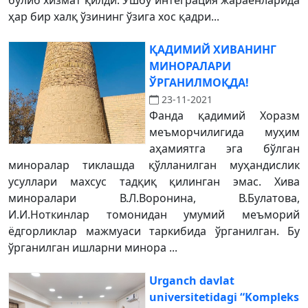
бўлиб хизмат қилди. Ушбу интеграция жараёнларида
ҳар бир халқ ўзининг ўзига хос қадри...
ҚАДИМИЙ ХИВАНИНГ
МИНОРАЛАРИ
ЎРГАНИЛМОҚДА!
23-11-2021
Фанда қадимий Хоразм
меъморчилигида муҳим
аҳамиятга эга бўлган
миноралар тиклашда қўлланилган муҳандислик
усуллари махсус тадқиқ қилинган эмас. Хива
миноралари В.Л.Воронина, В.Булатова,
И.И.Ноткинлар томонидан умумий меъморий
ёдгорликлар мажмуаси таркибида ўрганилган. Бу
ўрганилган ишларни минора ...
Urganch davlat
universitetidagi “Kompleks