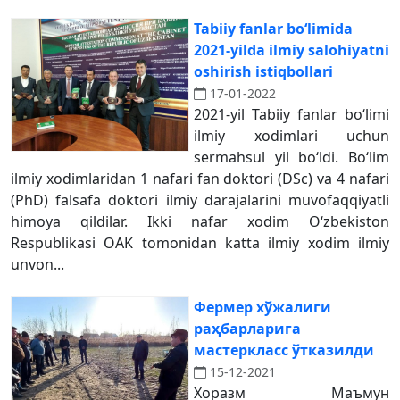
Tabiiy fanlar boʻlimida
2021-yilda ilmiy salohiyatni
oshirish istiqbollari
17-01-2022
2021-yil Tabiiy fanlar boʻlimi
ilmiy xodimlari uchun
sermahsul yil boʻldi. Boʻlim
ilmiy xodimlaridan 1 nafari fan doktori (DSc) va 4 nafari
(PhD) falsafa doktori ilmiy darajalarini muvofaqqiyatli
himoya qildilar. Ikki nafar xodim Oʻzbekiston
Respublikasi OAK tomonidan katta ilmiy xodim ilmiy
unvon...
Фермер хўжалиги
раҳбарларига
мастеркласс ўтказилди
15-12-2021
Хоразм Маъмун