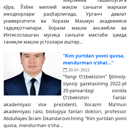
Мирзиёев ташаббусига
кўра, Ўзбек миллий мақом санъати маркази
ижодкорлари раҳбарлигида, Урганч давлат
университети ва Хоразм Маъмун академияси
тадқиқотчилари, Хоразм мақом ансамбли ва
Ихтисослашган мусиқа санъати мактаби ҳамда
таниқли мақом устозлари иштир...
“Kim yurtdan yovni quvsa,
mendurman oʻshal...”
20-01-2022
“Yangi Oʻzbekiston” Ijtimoiy-
siyosiy gazetasining 2022-yil
20-yanvardagi sonida
Oʻzbekiston Fanlar
akademiyasi vise prezidenti, Xorazm Ma’mun
akademiyasi raisi, biologiya fanlari doktori, professor
Abdullayev Ikram Iskandarovichning “Kim yurtdan yovni
quvsa, mendurman oʻsha...