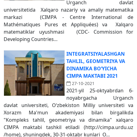
Urganch davlat
universitetida Xalqaro nazariy va amaliy matematika
markazi (CIMPA - Centre International de
Mathématiques Pures et Appliquées) va Xalqaro
matematiklar uyushmasi (CDC- Commission for
Developing Countries...
INTEGRATSIYALASHGAN
TAHLIL, GEOMETRIYA VA
DINAMIKA BO‘YICHA
CIMPA MAKTABI 2021
27-10-2021
2021-yil 25-oktyabrdan 6-
noyabrgacha Urganch
davlat universiteti, O‘zbekiston Milliy universiteti va
Xorazm Ma'mun akademiyasi bilan birgalikda
"Kompleks tahlil, geometriya va dinamika" xalqaro
CIMPA maktabi tashkil etiladi (http://cimpa.urdu.uz
/home), shuningdek, 30-31-oktabr kunlari O...