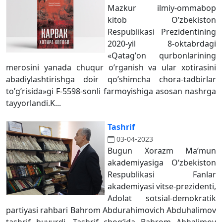
Mazkur ilmiy-ommabop
kitob Oʼzbekiston
Respublikasi Prezidentining
2020-yil 8-oktabrdagi
«Qatagʼon qurbonlarining
merosini yanada chuqur oʼrganish va ular xotirasini
abadiylashtirishga doir qoʼshimcha chora-tadbirlar
toʼgʼrisida»gi F-5598-sonli farmoyishiga asosan nashrga
tayyorlandi.K...
Tashrif
03-04-2023
Bugun Xorazm Ma’mun
akademiyasiga Oʻzbekiston
Respublikasi Fanlar
akademiyasi vitse-prezidenti,
Adolat sotsial-demokratik
partiyasi rahbari Bahrom Abdurahimovich Abduhalimov