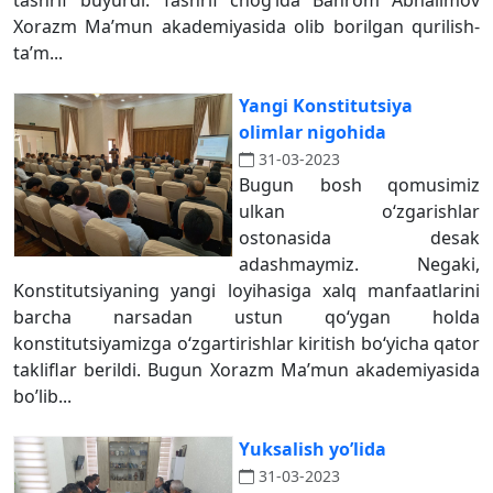
tashrif buyurdi. Tashrif chogʻida Bahrom Abhalimov
Xorazm Ma’mun akademiyasida olib borilgan qurilish-
ta’m...
Yangi Konstitutsiya
olimlar nigohida
31-03-2023
Bugun bosh qomusimiz
ulkan oʻzgarishlar
ostonasida desak
adashmaymiz. Negaki,
Konstitutsiyaning yangi loyihasiga xalq manfaatlarini
barcha narsadan ustun qoʻygan holda
konstitutsiyamizga oʻzgartirishlar kiritish boʻyicha qator
takliflar berildi. Bugun Xorazm Ma’mun akademiyasida
bo’lib...
Yuksalish yo’lida
31-03-2023