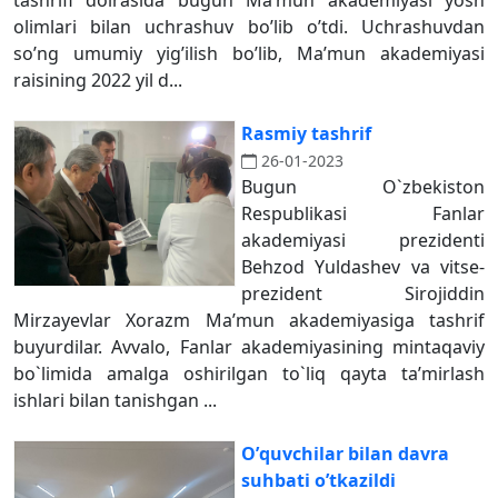
tashrifi doirasida bugun Ma’mun akademiyasi yosh
olimlari bilan uchrashuv bo’lib o’tdi. Uchrashuvdan
so’ng umumiy yig’ilish bo’lib, Ma’mun akademiyasi
raisining 2022 yil d...
Rasmiy tashrif
26-01-2023
Bugun O`zbekiston
Respublikasi Fanlar
akademiyasi prezidenti
Behzod Yuldashev va vitse-
prezident Sirojiddin
Mirzayevlar Xorazm Ma’mun akademiyasiga tashrif
buyurdilar. Avvalo, Fanlar akademiyasining mintaqaviy
bo`limida amalga oshirilgan to`liq qayta ta’mirlash
ishlari bilan tanishgan ...
Oʼquvchilar bilan davra
suhbati oʼtkazildi