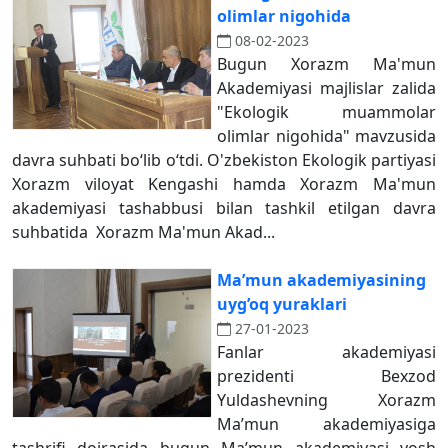
olimlar nigohida
08-02-2023
Bugun Xorazm Ma'mun
Аkademiyasi majlislar zalida
"Ekologik muammolar
olimlar nigohida" mavzusida
davra suhbati bo‘lib o‘tdi. O'zbekiston Ekologik partiyasi
Xorazm viloyat Kengashi hamda Xorazm Ma'mun
akademiyasi tashabbusi bilan tashkil etilgan davra
suhbatida Xorazm Ma'mun Аkad...
Ma’mun akademiyasining
uyg’oq yuraklari
27-01-2023
Fanlar akademiyasi
prezidenti Bexzod
Yuldashevning Xorazm
Ma’mun akademiyasiga