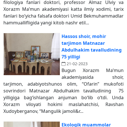
filologiya fanlari doktori, professor Аlmaz Ulviy va
Xorazm Maʼmun akademiyasi katta ilmiy xodimi, tarix
fanlari boʼyicha falsafa doktori Umid Bekmuhammadlar
hammuallifligida yangi kitob nashr etil...
Hassos shoir, mohir
tarjimon Matnazar
Abdulhakim tavalludining
75 yilligi
21-02-2023
Bugun Xorazm Ma’mun
akademiyasida shoir,
tarjimon, adabiyotshunos olim, “Ofarin” mukofoti
sovrindori Matnazar Abdulhakim tavalludining 75
yilligiga bagʻishlangan anjuman boʻlib oʻtdi. Unda
Xorazm viloyati hokimi maslahatchisi, Ravshan
Xudoyberganov, “Mangulik jamoli&r...
Ekologik muammolar