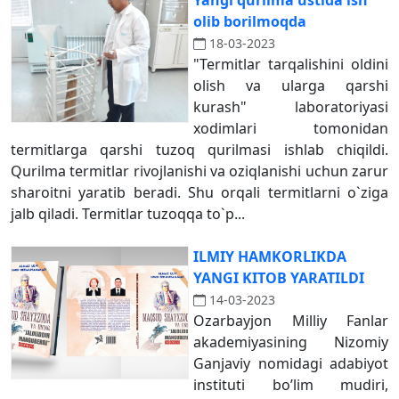
Yangi qurilma ustida ish
olib borilmoqda
18-03-2023
"Termitlar tarqalishini oldini
olish va ularga qarshi
kurash" laboratoriyasi
xodimlari tomonidan
termitlarga qarshi tuzoq qurilmasi ishlab chiqildi.
Qurilma termitlar rivojlanishi va oziqlanishi uchun zarur
sharoitni yaratib beradi. Shu orqali termitlarni o`ziga
jalb qiladi. Termitlar tuzoqqa to`p...
ILMIY HАMKORLIKDА
YANGI KITOB YARATILDI
14-03-2023
Ozarbayjon Milliy Fanlar
akademiyasining Nizomiy
Ganjaviy nomidagi adabiyot
instituti boʼlim mudiri,