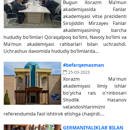
Bugun Xorazm Ma’mun
akademiyasida Fanlar
akademiyasi vitse prezidenti
Sirojiddin Mirzayev Fanlar
akademiyasining barcha
hududiy bo’limlari Qoraqalpoq bo’limi, Navoiy bo’limi va
Ma’mun akademiyasi rahbarlari bilan uchrashdi.
Uchrashuv davomida hududiy bo’limlarda...
#befarqemasman
25-03-2023
Xorazm Ma'mun
akademiyasi ilmiy ishlar
bo'yicha rais o'rinbosari
Shodlik Hasanov
vatandoshlarimizni
referendumda faol ishtirok etishga chaqirdi....
GERMАNIYALIKLАR BILАN