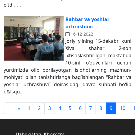
o‘tdi. ...
Rahbar va yoshlar
uchrashuvi
16-12-2022
Joriy yilning 15-dekabr kuni
Xiva shahar 2-son
ixtisoslashtirilgan maktabda
10-sinf o‘quvchilari uchun
yurtimizda olib borilayotgan islohotlarning mazmun-
mohiyati bilan tanishtirishga bag’ishlangan “Rahbar va
yoshlar uchrashuvi” doirasidagi davra suhbati bo‘lib
o&lsqu...
1
«
1
2
3
4
5
6
7
8
9
10
Uzbekistan, Khorezm