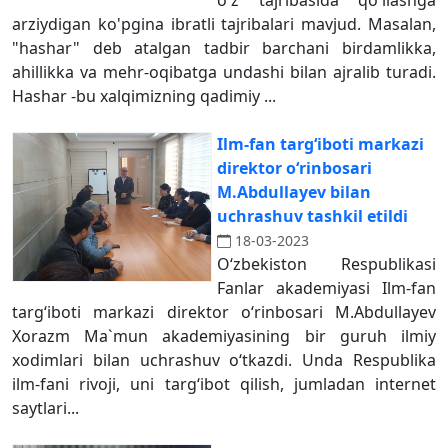
o'z tajribasida qo'llashga
arziydigan ko'pgina ibratli tajribalari mavjud. Masalan,
"hashar" deb atalgan tadbir barchani birdamlikka,
ahillikka va mehr-oqibatga undashi bilan ajralib turadi.
Hashar -bu xalqimizning qadimiy ...
Ilm-fan targ‘iboti markazi
direktor o‘rinbosari
M.Abdullayev bilan
uchrashuv tashkil etildi
18-03-2023
O‘zbekiston Respublikasi
Fanlar akademiyasi Ilm-fan
targ‘iboti markazi direktor o‘rinbosari M.Abdullayev
Xorazm Ma`mun akademiyasining bir guruh ilmiy
xodimlari bilan uchrashuv o‘tkazdi. Unda Respublika
ilm-fani rivoji, uni targ‘ibot qilish, jumladan internet
saytlari...