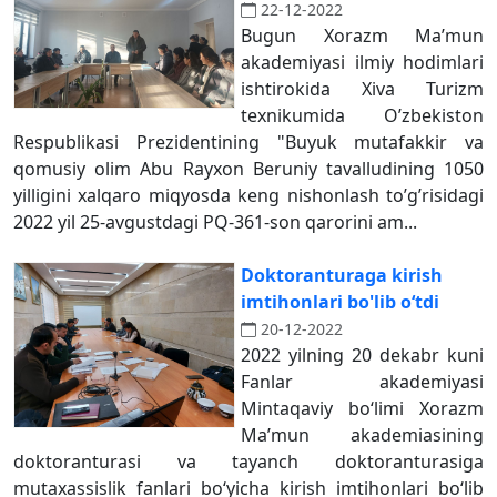
22-12-2022
Bugun Xorazm Maʼmun
akademiyasi ilmiy hodimlari
ishtirokida Xiva Turizm
texnikumida Oʼzbekiston
Respublikasi Prezidentining "Buyuk mutafakkir va
qomusiy olim Аbu Rayxon Beruniy tavalludining 1050
yilligini xalqaro miqyosda keng nishonlash toʼgʼrisidagi
2022 yil 25-avgustdagi PQ-361-son qarorini am...
Doktoranturaga kirish
imtihonlari bo'lib o‘tdi
20-12-2022
2022 yilning 20 dekabr kuni
Fanlar akademiyasi
Mintaqaviy bo‘limi Xorazm
Ma’mun akademiasining
doktoranturasi va tayanch doktoranturasiga
mutaxassislik fanlari bo‘yicha kirish imtihonlari bo‘lib