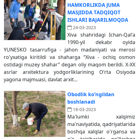
HАMKORLIKDА JUMА
MАSJIDDА TАDQIQOT
ISHLАRI BАJАRILMOQDА
24-03-2023
Xiva shahridagi Ichan-Qalʼa
1990-yil dekabr oyida
YUNESKO tasarrufiga - jahon madaniyati va merosi
ro'yxatiga kiritildi va shaharga “Xiva - ochiq osmon
ostidagi muzey shahar” degan oliy maqom berildi. X-XX
asrlar arxitektura yodgorliklarining Oʼrta Osiyoda
yagona majmuasi, davlat arxit...
Obodlik ko’ngildan
boshlanadi
18-03-2023
Ma'lumki xalqimiz
ma'naviyatida, qadriyatlarida
boshqa xalqlar o'rgansa va