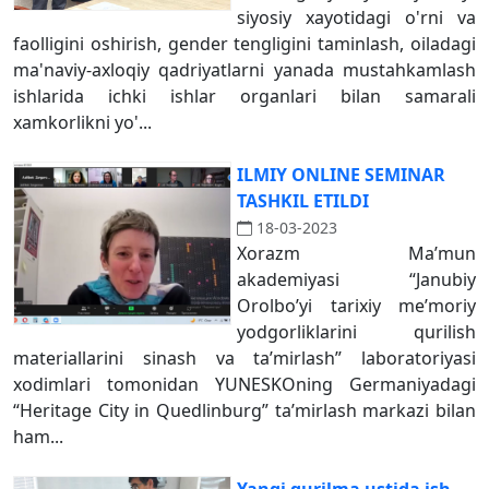
siyosiy xayotidagi o'rni va
faolligini oshirish, gender tengligini taminlash, oiladagi
ma'naviy-axloqiy qadriyatlarni yanada mustahkamlash
ishlarida ichki ishlar organlari bilan samarali
xamkorlikni yo'...
ILMIY ONLINE SEMINAR
TASHKIL ETILDI
18-03-2023
Xorazm Ma’mun
akademiyasi “Janubiy
Orolbo’yi tarixiy me’moriy
yodgorliklarini qurilish
materiallarini sinash va ta’mirlash” laboratoriyasi
xodimlari tomonidan YUNESKOning Germaniyadagi
“Heritage City in Quedlinburg” ta’mirlash markazi bilan
ham...