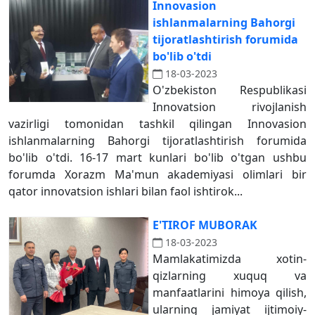
Innovasion
ishlanmalarning Bahorgi
tijoratlashtirish forumida
bo'lib o'tdi
18-03-2023
O'zbekiston Respublikasi
Innovatsion rivojlanish
vazirligi tomonidan tashkil qilingan Innovasion
ishlanmalarning Bahorgi tijoratlashtirish forumida
bo'lib o'tdi. 16-17 mart kunlari bo'lib o'tgan ushbu
forumda Xorazm Ma'mun akademiyasi olimlari bir
qator innovatsion ishlari bilan faol ishtirok...
E'TIROF MUBORAK
18-03-2023
Mamlakatimizda xotin-
qizlarning xuquq va
manfaatlarini himoya qilish,
ularning jamiyat ijtimoiy-