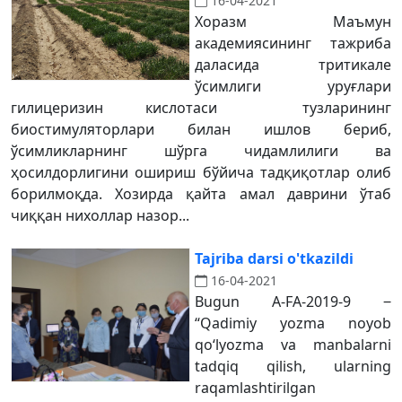
16-04-2021
Хоразм Маъмун
академиясининг тажриба
даласида тритикале
ўсимлиги уруғлари
гилицеризин кислотаси тузларининг
биостимуляторлари билан ишлов бериб,
ўсимликларнинг шўрга чидамлилиги ва
ҳосилдорлигини ошириш бўйича тадқиқотлар олиб
борилмоқда. Хозирда қайта амал даврини ўтаб
чиққан нихоллар назор...
Tajriba darsi o'tkazildi
16-04-2021
Bugun A-FA-2019-9 ‒
“Qadimiy yozma noyob
qoʻlyozma va manbalarni
tadqiq qilish, ularning
raqamlashtirilgan