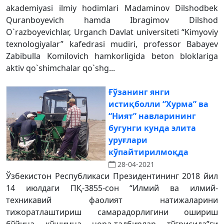
akademiyasi ilmiy hodimlari Madaminov Dilshodbek
Quranboyevich hamda Ibragimov Dilshod
O`razboyevichlar, Urganch Davlat universiteti “Kimyoviy
texnologiyalar” kafedrasi mudiri, professor Babayev
Zabibulla Komilovich hamkorligida beton bloklariga
aktiv qo`shimchalar qo`shg...
Ғўзанинг янги
истиқболли “Хурма” ва
“Ният” навларининг
бугунги кунда элита
уруғлари
кўпайтирилмоқда
28-04-2021
Ўзбекистон Республикаси Президентининг 2018 йил
14 июлдаги ПҚ-3855-сон “Илмий ва илмий-
техникавий фаолият натижаларини
тижоратлаштириш самарадорлигини ошириш