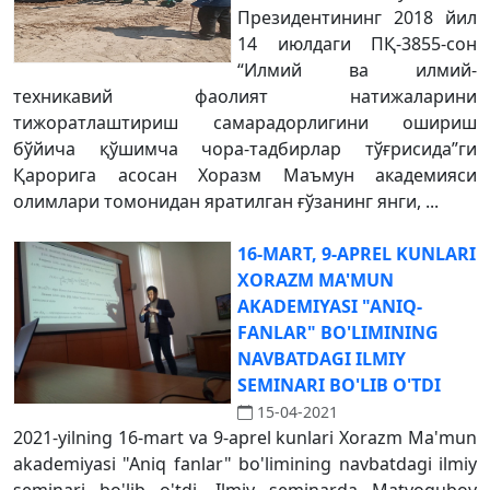
Президентининг 2018 йил
14 июлдаги ПҚ-3855-сон
“Илмий ва илмий-
техникавий фаолият натижаларини
тижоратлаштириш самарадорлигини ошириш
бўйича қўшимча чора-тадбирлар тўғрисида”ги
Қарорига асосан Хоразм Маъмун академияси
олимлари томонидан яратилган ғўзанинг янги, ...
16-MART, 9-APREL KUNLARI
XORAZM MA'MUN
AKADEMIYASI "ANIQ-
FANLAR" BO'LIMINING
NAVBATDAGI ILMIY
SEMINARI BO'LIB O'TDI
15-04-2021
2021-yilning 16-mart va 9-aprel kunlari Xorazm Ma'mun
akademiyasi "Aniq fanlar" bo'limining navbatdagi ilmiy