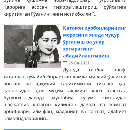
бўйича қўшимча чора-тадбирлар тўғрисида”ги
Қарорига асосан тижоратлаштириш рўйхатига
киритилган Ғўзанинг янги истиқболли “...
Қатағон қурбонларининг
меросини янада чуқур
ўрганиш ва улар
хотирасини
абадийлаштириш
26-04-2021
Дунёда глобал хавф-
хатарлар кучайиб бораётган ҳамда миллий ўзликни
англаш ва ҳақиқий тарихимизни тиклаш ҳар
қачонгидан ҳам муҳим аҳамият касб этаётган
бугунги даврда мустабид тузум томонидан
шафқатсиз қатағон қилинган давлат ва жамоат
арбоблари, илм-фан, маданият ва санъат, адабиёт
намояндаларинин...