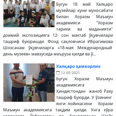
Бугун 18 май Халқаро
музейлар куни муносабати
билан Хоразм Маъмун
академияси "Хоразм
тарихи ва маданияти"
доимий экспозицияга 12- сон мактаб ўқувчилари
ташриф буюришди. Фонд сақловчиси Ибрагимова
Шохсанам ўқувчиларга «18-мая Междунaродный
день музеев» мавзусида маъруза қилди ва ў...
Халқаро ҳамкорлик
12-05-2021
Бугун Хоразм Маъмун
академиясига
Ҳиндистондан жаноб Раху
ташриф буюрди. У ўзининг
янги лойихасини Хоразм
Маъмун академиясига тақдим қилди. Унга кўра