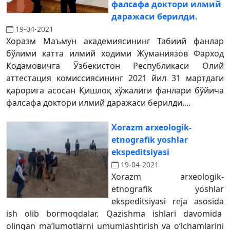
фалсафа доктори илмий
даражаси берилди.
19-04-2021
Хоразм Маъмун академиясининг Табиий фанлар
бўлими катта илмий ходими Жуманиязов Фарход
Кодамовичга Ўзбекистон Республикаси Олий
аттестация комиссиясининг 2021 йил 31 мартдаги
қарорига асосан Қишлоқ хўжалиги фанлари бўйича
фалсафа доктори илмий даражаси берилди....
Xorazm arxeologik-
etnografik yoshlar
ekspeditsiyasi
19-04-2021
Xorazm arxeologik-
etnografik yoshlar
ekspeditsiyasi reja asosida
ish olib bormoqdalar. Qazishma ishlari davomida
olingan ma’lumotlarni umumlashtirish va o‘lchamlarini