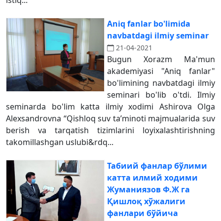
istiq...
Aniq fanlar bo'limida
navbatdagi ilmiy seminar
21-04-2021
Bugun Xorazm Ma'mun
akademiyasi "Aniq fanlar"
bo'limining navbatdagi ilmiy
seminari bo'lib o'tdi. Ilmiy
seminarda bo'lim katta ilmiy xodimi Ashirova Olga
Alexsandrovna “Qishloq suv ta’minoti majmualarida suv
berish va tarqatish tizimlarini loyixalashtirishning
takomillashgan uslubi&rdq...
Табиий фанлар бўлими
катта илмий ходими
Жуманиязов Ф.Ж га
Қишлоқ хўжалиги
фанлари бўйича