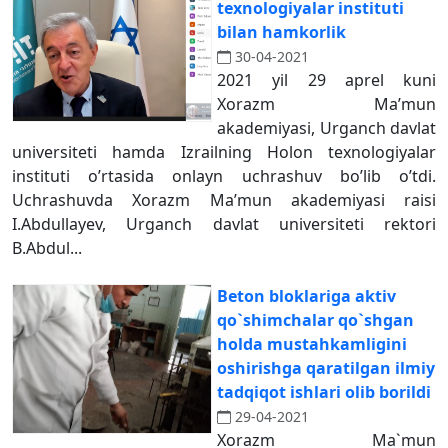
texnologiyalar instituti
bilan hamkorlik
30-04-2021
2021 yil 29 aprel kuni
Xorazm Ma’mun
akademiyasi, Urganch davlat
universiteti hamda Izrailning Holon texnologiyalar
instituti o’rtasida onlayn uchrashuv bo’lib o’tdi.
Uchrashuvda Xorazm Ma’mun akademiyasi raisi
I.Abdullayev, Urganch davlat universiteti rektori
B.Abdul...
Beton bloklariga aktiv
qo`shimchalar qo`shgan
holda mustahkamligini
oshirishga qaratilgan ilmiy
tadqiqot ishlari olib borildi
29-04-2021
Xorazm Ma`mun