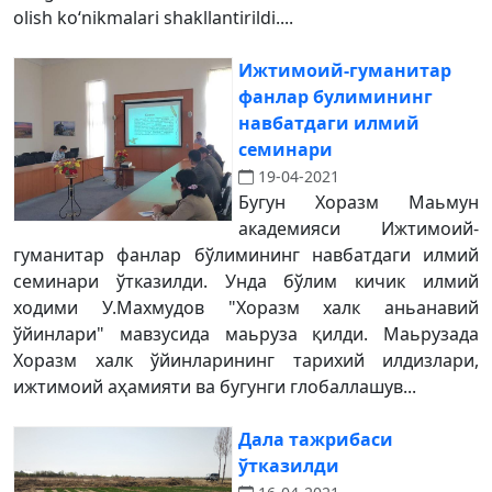
olish ko‘nikmalari shakllantirildi....
Ижтимоий-гуманитар
фанлар булимининг
навбатдаги илмий
семинари
19-04-2021
Бугун Хоразм Маьмун
академияси Ижтимоий-
гуманитар фанлар бўлимининг навбатдаги илмий
семинари ўтказилди. Унда бўлим кичик илмий
ходими У.Махмудов "Хоразм халк аньанавий
ўйинлари" мавзусида маьруза қилди. Маьрузада
Хоразм халк ўйинларининг тарихий илдизлари,
ижтимоий аҳамияти ва бугунги глобаллашув...
Дала тажрибаси
ўтказилди