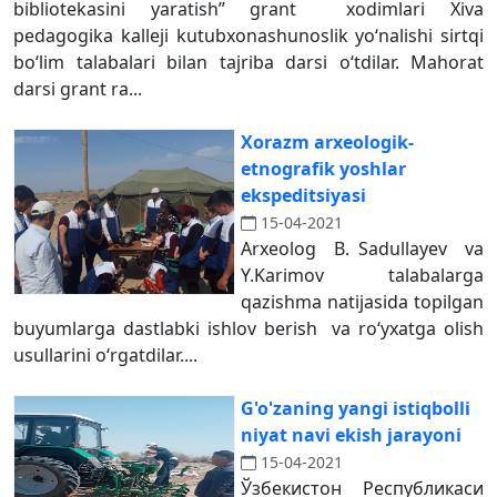
bibliotekasini yaratish” grant xodimlari Xiva
pedagogika kalleji kutubxonashunoslik yoʻnalishi sirtqi
boʻlim talabalari bilan tajriba darsi oʻtdilar. Mahorat
darsi grant ra...
Xorazm arxeologik-
etnografik yoshlar
ekspeditsiyasi
15-04-2021
Arxeolog B. Sadullayev va
Y.Karimov talabalarga
qazishma natijasida topilgan
buyumlarga dastlabki ishlov berish va ro‘yxatga olish
usullarini o‘rgatdilar....
G'o'zaning yangi istiqbolli
niyat navi ekish jarayoni
15-04-2021
Ўзбекистон Республикаси