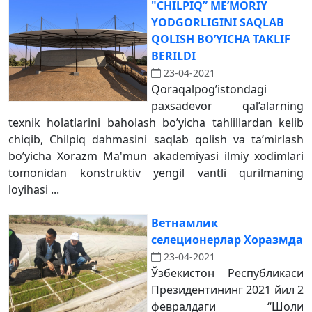
"CHILPIQ” ME’MORIY
YODGORLIGINI SAQLAB
QOLISH BO’YICHA TAKLIF
BERILDI
23-04-2021
Qoraqalpog’istondagi
paxsadevor qal’alarning
texnik holatlarini baholash bo’yicha tahlillardan kelib
chiqib, Chilpiq dahmasini saqlab qolish va ta’mirlash
bo’yicha Xorazm Ma'mun akademiyasi ilmiy xodimlari
tomonidan konstruktiv yengil vantli qurilmaning
loyihasi ...
Ветнамлик
селеционерлар Хоразмда
23-04-2021
Ўзбекистон Республикаси
Президентининг 2021 йил 2
февралдаги “Шоли