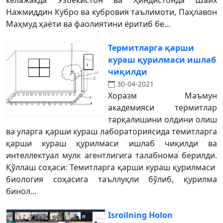
келажакда Ўзбекистон ва Ҳиндистонда Шайх
Нажмиддин Кубро ва кубровия таълимоти, Паҳлавон
Маҳмуд ҳаёти ва фаолиятини ёритиб бе...
Термитларга қарши
кураш қурилмаси ишлаб
чиқилди
30-04-2021
Хоразм Маъмун
академияси термитлар
тарқалишини олдини олиш
ва уларга қарши кураш лабораториясида темитларга
қарши кураш қурилмаси ишлаб чиқилди ва
интеллектуал мулк агентлигига талабнома берилди.
Қўллаш соҳаси: Темитларга қарши кураш қурилмаси
биология соҳасига таъллуқли бўлиб, қурилма
бинол...
Isroilning Holon