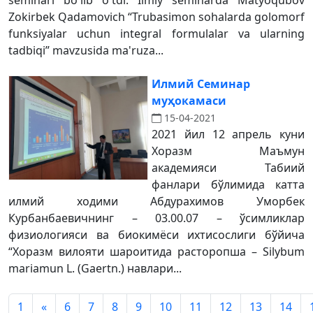
seminari bo'lib o'tdi. Ilmiy seminarda Matyoqubov
Zokirbek Qadamovich “Trubasimon sohalarda golomorf
funksiyalar uchun integral formulalar va ularning
tadbiqi” mavzusida ma'ruza...
Илмий Семинар
муҳокамаси
15-04-2021
2021 йил 12 апрель куни
Хоразм Маъмун
академияси Табиий
фанлари бўлимида катта
илмий ходими Абдурахимов Уморбек
Курбанбаевичнинг – 03.00.07 – ўсимликлар
физиологияси ва биокимёси ихтисослиги бўйича
“Хоразм вилояти шароитида расторопша – Silybum
mariamun L. (Gaertn.) навлари...
1
«
6
7
8
9
10
11
12
13
14