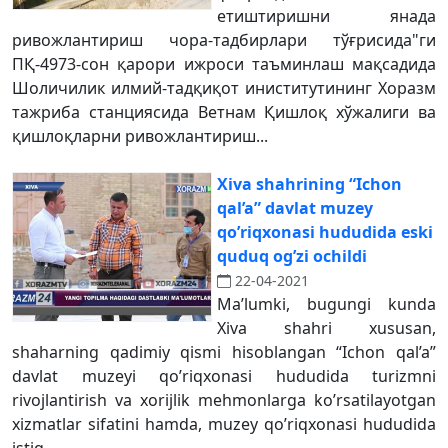
етиштиришни янада
ривожлантириш чора-тадбирлари тўғрисида"ги
ПҚ-4973-сон қарори ижроси таъминлаш мақсадида
Шоличилик илмий-тадқиқот иниститутининг Хоразм
тажриба станциясида Ветнам Қишлоқ хўжалиги ва
қишлоқларни ривожлантириш...
Xiva shahrining “Ichon
qal’a” davlat muzey
qo’riqxonasi hududida eski
quduq og’zi ochildi
22-04-2021
Ma’lumki, bugungi kunda
Xiva shahri xususan,
shaharning qadimiy qismi hisoblangan “Ichon qal’a”
davlat muzeyi qo’riqxonasi hududida turizmni
rivojlantirish va xorijlik mehmonlarga ko’rsatilayotgan
xizmatlar sifatini hamda, muzey qo’riqxonasi hududida