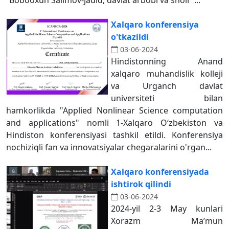
“Bobooxun Salimov-jadid, davlat arbobi va shoir”...
Xalqaro konferensiya
o'tkazildi
03-06-2024
Hindistonning Anand
xalqaro muhandislik kolleji
va Urganch davlat
universiteti bilan
hamkorlikda "Applied Nonlinear Science computation
and applications" nomli 1-Xalqaro O‘zbekiston va
Hindiston konferensiyasi tashkil etildi. Konferensiya
nochiziqli fan va innovatsiyalar chegaralarini o'rgan...
Xalqaro konferensiyada
ishtirok qilindi
03-06-2024
2024-yil 2-3 May kunlari
Xorazm Ma’mun