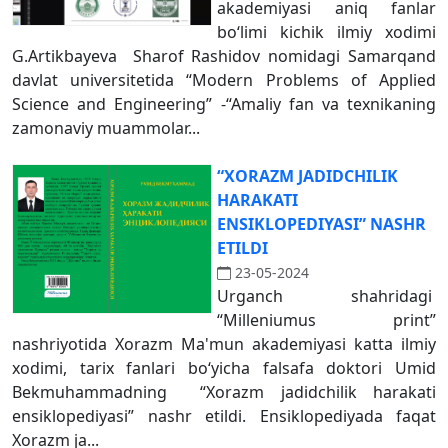
akademiyasi aniq fanlar
bo‘limi kichik ilmiy xodimi
G.Artikbayeva Sharof Rashidov nomidagi Samarqand
davlat universitetida “Modern Problems of Applied
Science and Engineering” -“Amaliy fan va texnikaning
zamonaviy muammolar...
“XORAZM JADIDCHILIK
HARAKATI
ENSIKLOPEDIYASI” NASHR
ETILDI
23-05-2024
Urganch shahridagi
“Milleniumus print”
nashriyotida Xorazm Ma'mun akademiyasi katta ilmiy
xodimi, tarix fanlari bo‘yicha falsafa doktori Umid
Bekmuhammadning “Xorazm jadidchilik harakati
ensiklopediyasi” nashr etildi. Ensiklopediyada faqat
Xorazm ja...