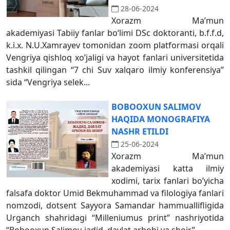
28-06-2024
Xorazm Ma’mun
akademiyasi Tabiiy fanlar bo‘limi DSc doktoranti, b.f.f.d,
k.i.x. N.U.Xamrayev tomonidan zoom platformasi orqali
Vengriya qishloq xo’jaligi va hayot fanlari universitetida
tashkil qilingan “7 chi Suv xalqaro ilmiy konferensiya”
sida “Vengriya selek...
BOBOOXUN SАLIMOV
HАQIDА MONOGRАFIYA
NАSHR ETILDI
25-06-2024
Xorazm Maʼmun
akademiyasi katta ilmiy
xodimi, tarix fanlari boʼyicha
falsafa doktor Umid Bekmuhammad va filologiya fanlari
nomzodi, dotsent Sayyora Samandar hammuallifligida
Urganch shahridagi “Milleniumus print” nashriyotida