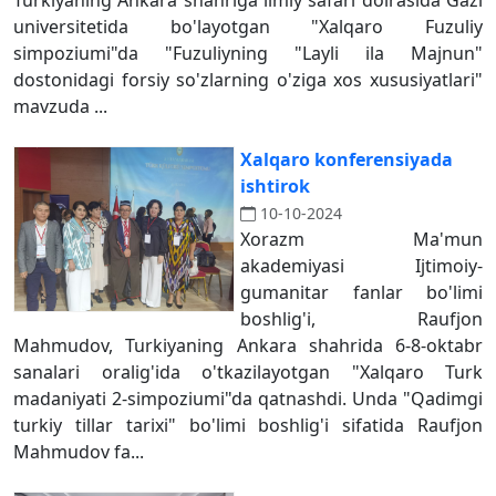
Turkiyaning Ankara shahriga ilmiy safari doirasida Gazi
universitetida bo'layotgan "Xalqaro Fuzuliy
simpoziumi"da "Fuzuliyning "Layli ila Majnun"
dostonidagi forsiy so'zlarning o'ziga xos xususiyatlari"
mavzuda ...
Xalqaro konferensiyada
ishtirok
10-10-2024
Xorazm Ma'mun
akademiyasi Ijtimoiy-
gumanitar fanlar bo'limi
boshlig'i, Raufjon
Mahmudov, Turkiyaning Ankara shahrida 6-8-oktabr
sanalari oralig'ida o'tkazilayotgan "Xalqaro Turk
madaniyati 2-simpoziumi"da qatnashdi. Unda "Qadimgi
turkiy tillar tarixi" bo'limi boshlig'i sifatida Raufjon
Mahmudov fa...