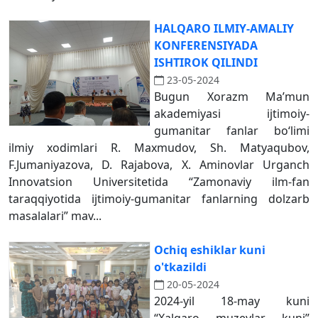
HALQARO ILMIY-AMALIY
KONFERENSIYADA
ISHTIROK QILINDI
23-05-2024
Bugun Xorazm Ma’mun
akademiyasi ijtimoiy-
gumanitar fanlar bo‘limi
ilmiy xodimlari R. Maxmudov, Sh. Matyaqubov,
F.Jumaniyazova, D. Rajabova, X. Aminovlar Urganch
Innovatsion Universitetida “Zamonaviy ilm-fan
taraqqiyotida ijtimoiy-gumanitar fanlarning dolzarb
masalalari” mav...
Ochiq eshiklar kuni
o'tkazildi
20-05-2024
2024-yil 18-may kuni