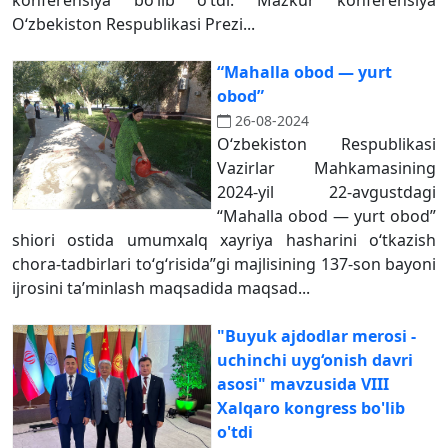
konferensiya bo‘lib o‘tdi. Mazkur konferensiya
O‘zbekiston Respublikasi Prezi...
“Mahalla obod — yurt
obod”
26-08-2024
O‘zbekiston Respublikasi
Vazirlar Mahkamasining
2024-yil 22-avgustdagi
“Mahalla obod — yurt obod”
shiori ostida umumxalq xayriya hasharini o‘tkazish
chora-tadbirlari to‘g‘risida”gi majlisining 137-son bayoni
ijrosini ta’minlash maqsadida maqsad...
"Buyuk ajdodlar merosi -
uchinchi uyg‘onish davri
asosi" mavzusida VIII
Xalqaro kongress bo'lib
o'tdi