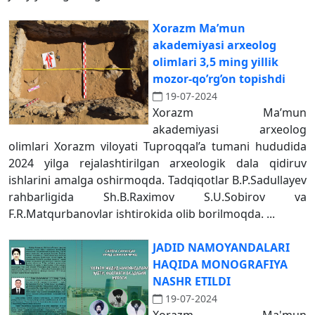
Хorazm Ma’mun
akademiyasi arxeolog
olimlari 3,5 ming yillik
mozor-qo’rg’on topishdi
19-07-2024
Хorazm Ma’mun
akademiyasi arxeolog
olimlari Xorazm viloyati Tuproqqal’a tumani hududida
2024 yilga rejalashtirilgan arxeologik dala qidiruv
ishlarini amalga oshirmoqda. Tadqiqotlar B.P.Sadullayev
rahbarligida Sh.B.Raximov S.U.Sobirov va
F.R.Matqurbanovlar ishtirokida olib borilmoqda. ...
JADID NAMOYANDALARI
HAQIDA MONOGRAFIYA
NASHR ETILDI
19-07-2024