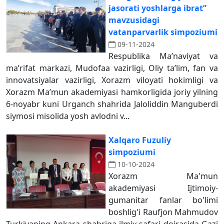
jasorati yoshlarga ibrat”
mavzusidagi
vatanparvarlik simpoziumi
09-11-2024
Respublika Ma’naviyat va
ma’rifat markazi, Mudofaa vazirligi, Oliy ta’lim, fan va
innovatsiyalar vazirligi, Xorazm viloyati hokimligi va
Xorazm Ma’mun akademiyasi hamkorligida joriy yilning
6-noyabr kuni Urganch shahrida Jaloliddin Manguberdi
siymosi misolida yosh avlodni v...
Xalqaro Fuzuliy
simpoziumi
10-10-2024
Xorazm Ma'mun
akademiyasi Ijtimoiy-
gumanitar fanlar bo'limi
boshlig'i Raufjon Mahmudov