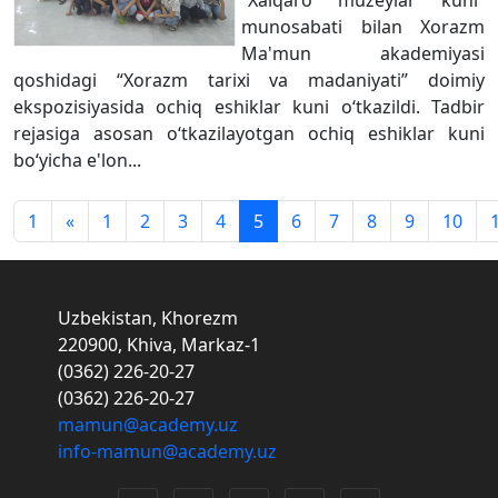
“Xalqaro muzeylar kuni”
munosabati bilan Xorazm
Ma'mun akademiyasi
qoshidagi “Xorazm tarixi va madaniyati” doimiy
ekspozisiyasida ochiq eshiklar kuni o‘tkazildi. Tadbir
rejasiga asosan o‘tkazilayotgan ochiq eshiklar kuni
bo‘yicha e'lon...
1
«
1
2
3
4
5
6
7
8
9
10
Uzbekistan, Khorezm
220900, Khiva, Markaz-1
(0362) 226-20-27
(0362) 226-20-27
mamun@academy.uz
info-mamun@academy.uz