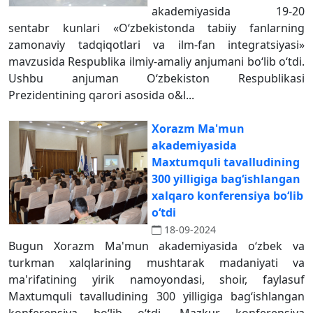
akademiyasida 19-20
sentabr kunlari «Oʻzbekistonda tabiiy fanlarning
zamonaviy tadqiqotlari va ilm-fan integratsiyasi»
mavzusida Respublika ilmiy-amaliy anjumani bo‘lib o‘tdi.
Ushbu anjuman O‘zbekiston Respublikasi
Prezidentining qarori asosida o&l...
Xorazm Ma'mun
akademiyasida
Maxtumquli tavalludining
300 yilligiga bag‘ishlangan
xalqaro konferensiya bo‘lib
o‘tdi
18-09-2024
Bugun Xorazm Ma'mun akademiyasida o‘zbek va
turkman xalqlarining mushtarak madaniyati va
ma'rifatining yirik namoyondasi, shoir, faylasuf
Maxtumquli tavalludining 300 yilligiga bag‘ishlangan