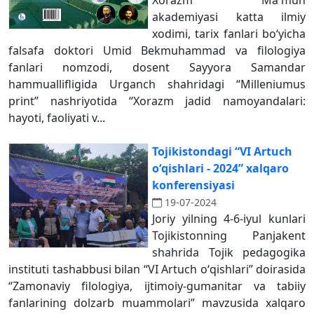
Xorazm Ma'mun
akademiyasi katta ilmiy
xodimi, tarix fanlari bo‘yicha
falsafa doktori Umid Bekmuhammad va filologiya
fanlari nomzodi, dosent Sayyora Samandar
hammuallifligida Urganch shahridagi “Milleniumus
print” nashriyotida “Xorazm jadid namoyandalari:
hayoti, faoliyati v...
Tojikistondagi “VI Artuch
oʻqishlari - 2024” xalqaro
konferensiyasi
19-07-2024
Joriy yilning 4-6-iyul kunlari
Tojikistonning Panjakent
shahrida Tojik pedagogika
instituti tashabbusi bilan “VI Artuch oʻqishlari” doirasida
“Zamonaviy filologiya, ijtimoiy-gumanitar va tabiiy
fanlarining dolzarb muammolari” mavzusida xalqaro