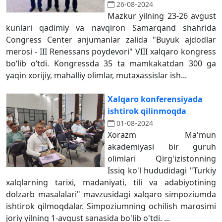
26-08-2024
Mazkur yilning 23-26 avgust
kunlari qadimiy va navqiron Samarqand shahrida
Congress Center anjumanlar zalida "Buyuk ajdodlar
merosi - III Renessans poydevori" VIII xalqaro kongress
bo‘lib o‘tdi. Kongressda 35 ta mamkakatdan 300 ga
yaqin xorijiy, mahalliy olimlar, mutaxassislar ish...
Xalqaro konferensiyada
ishtirok qilinmoqda
01-08-2024
Xorazm Ma'mun
akademiyasi bir guruh
olimlari Qirg'izistonning
Issiq ko'l hududidagi "Turkiy
xalqlarning tarixi, madaniyati, tili va adabiyotining
dolzarb masalalari" mavzusidagi xalqaro simpoziumda
ishtirok qilmoqdalar. Simpoziumning ochilish marosimi
joriy yilning 1-avgust sanasida bo'lib o'tdi. ...