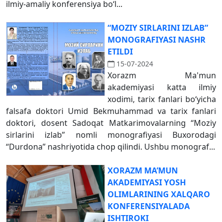
ilmiy-amaliy konferensiya boʻl...
“MOZIY SIRLARINI IZLAB”
MONOGRAFIYASI NASHR
ETILDI
15-07-2024
Xorazm Ma'mun
akademiyasi katta ilmiy
xodimi, tarix fanlari bo‘yicha
falsafa doktori Umid Bekmuhammad va tarix fanlari
doktori, dosent Sadoqat Matkarimovalarning “Moziy
sirlarini izlab” nomli monografiyasi Buxorodagi
“Durdona” nashriyotida chop qilindi. Ushbu monograf...
XORAZM MA’MUN
AKADEMIYASI YOSH
OLIMLARINING XALQARO
KONFERENSIYALADA
ISHTIROKI