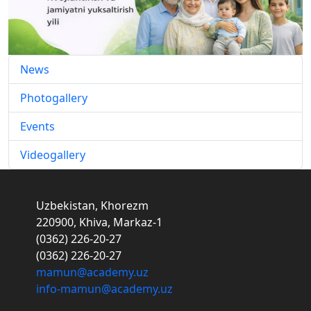
News
Photogallery
Events
Videogallery
Uzbekistan, Khorezm
220900, Khiva, Markaz-1
(0362) 226-20-27
(0362) 226-20-27
mamun@academy.uz
info-mamun@academy.uz