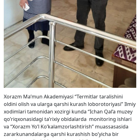
Xorazm Ma’mun Akademiyasi “Termitlar taralishini
oldini olish va ularga qarshi kurash loborotoriyasi” Ilmiy
xodimlari tamonidan xozirgi kunda “Ichan Qal’a muzey
qo’riqxonasidagi ta’rixiy obidalarda monitoring ishlari
va “Xorazm Yo’l Ko’kalamzorlashtirish” muassasasida
zararkunandalarga qarshi kurashish bo’yicha bir