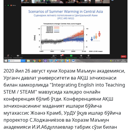
2020 йил 26 август куни Хоразм Маъмун академияси,
Урганч давлат университети ва АҚШ элчихонаси
билан хамкорликда "Integrating English into Teaching
STEM / STEAM" мавзусида халқаро онлайн
конференция бўлиб ўтди. Конференцияни АҚШ
элчихонасининг маданият ишлари бўйича
мутахассис Жоанэ Крамб, УрДУ ўқув ишлар бўйича
проректор С.Ходжаниёзов ва Хоразм Маъмун
академияси И.И.Абдуллаевлар табрик сўзи билан