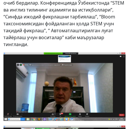
очиб бердилар. Конференцияда Ўзбекистонда “STEM
ва инглиз тилининг аҳамияти ва истиқболлари”,
“Синфда ижодий фикрлашни тарбиялаш”, “Bloom
таксономиясидан фойдаланган ҳолда STEM учун
тақидий фикрлаш”, “ Автоматлаштирилган луғат
тайёрлаш учун воситалар” каби маърузалар
тингланди.