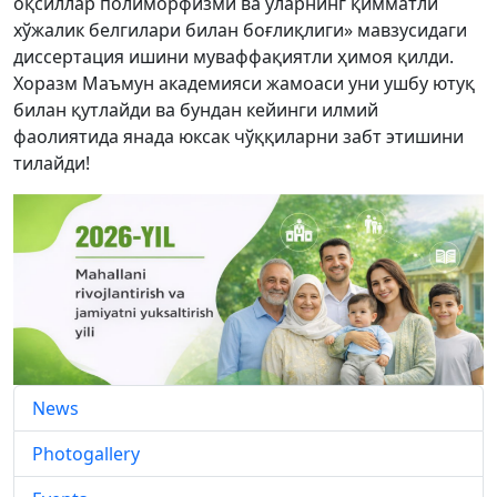
оқсиллар полиморфизми ва уларнинг қимматли
хўжалик белгилари билан боғлиқлиги» мавзусидаги
диссертация ишини муваффақиятли ҳимоя қилди.
Хоразм Маъмун академияси жамоаси уни ушбу ютуқ
билан қутлайди ва бундан кейинги илмий
фаолиятида янада юксак чўққиларни забт этишини
тилайди!
News
Photogallery