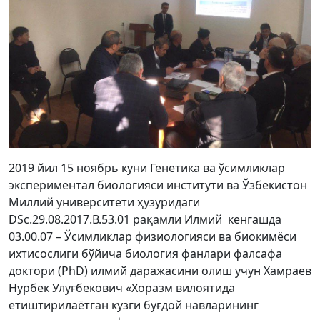
2019 йил 15 ноябрь куни Генетика ва ўсимликлар
экспериментал биологияси институти ва Ўзбекистон
Миллий университети ҳузуридаги
DSc.29.08.2017.В.53.01 рақамли Илмий кенгашда
03.00.07 – Ўсимликлар физиологияси ва биокимёси
ихтисослиги бўйича биология фанлари фалсафа
доктори (PhD) илмий даражасини олиш учун Хамраев
Нурбек Улуғбекович «Хоразм вилоятида
етиштирилаётган кузги буғдой навларининг