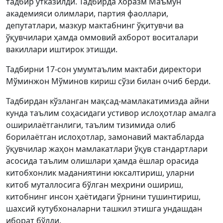
тадбир ўтказилди. Тадбирда Хоразм Маъмун
академияси олимлари, партия фаоллари,
депутатлари, мазкур мактабнинг ўқитувчи ва
ўқувчилари ҳамда оммовий ахборот воситалари
вакиллари иштирок этишди.
Тадбирни 17-сон умумтаълим мактаби директори
Мўминжон Мўминов кириш сўзи билан очиб берди.
Тадбирдан кўзланган мақсад-мамлакатимизда айни
кунда таълим соҳасидаги устивор ислоҳотлар амалга
оширилаётганлиги, таълим тизимида олиб
борилаётган ислоҳотлар, замонавий мактабларда
ўқувчилар жаҳон мамлакатлари ўқув стандартлари
асосида таълим олишлари ҳамда ёшлар орасида
китобхонлик маданиятини юксалтириш, уларни
китоб муталлосига бўлган меҳрини ошириш,
китобнинг инсон ҳаётидаги ўрнини тушинтириш,
шахсий кутубхоналарни ташкил этишга ундашдан
иборат бўлди.