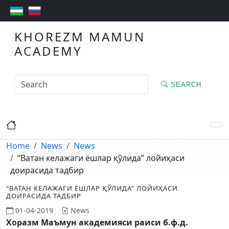
KHOREZM MAMUN
ACADEMY
SEARCH
Home
News
News
“Ватан келажаги ёшлар қўлида” лойиҳаси
доирасида тадбир
“ВАТАН КЕЛАЖАГИ ЁШЛАР ҚЎЛИДА” ЛОЙИҲАСИ
ДОИРАСИДА ТАДБИР
01-04-2019
News
Хоразм Маъмун академияси раиси б.ф.д.