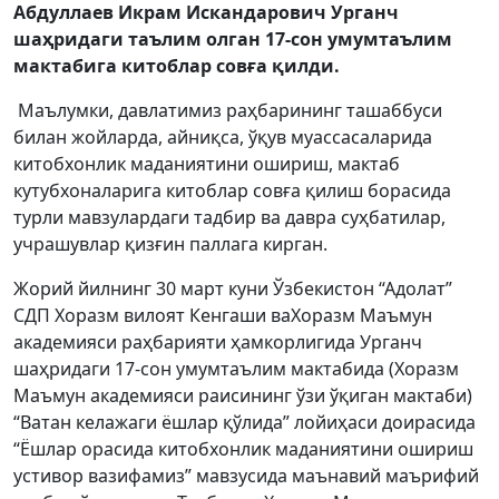
Абдуллаев Икрам Искандарович Урганч
шаҳридаги таълим олган 17-сон умумтаълим
мактабига китоблар совға қилди.
Маълумки, давлатимиз раҳбарининг ташаббуси
билан жойларда, айниқса, ўқув муассасаларида
китобхонлик маданиятини ошириш, мактаб
кутубхоналарига китоблар совға қилиш борасида
турли мавзулардаги тадбир ва давра суҳбатилар,
учрашувлар қизғин паллага кирган.
Жорий йилнинг 30 март куни Ўзбекистон “Адолат”
СДП Хоразм вилоят Кенгаши ваХоразм Маъмун
академияси раҳбарияти ҳамкорлигида Урганч
шаҳридаги 17-сон умумтаълим мактабида (Хоразм
Маъмун академияси раисининг ўзи ўқиган мактаби)
“Ватан келажаги ёшлар қўлида” лойиҳаси доирасида
“Ёшлар орасида китобхонлик маданиятини ошириш
устивор вазифамиз” мавзусида маънавий маърифий