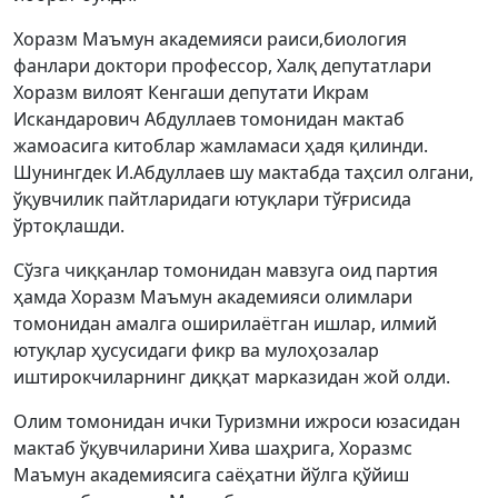
Хоразм Маъмун академияси раиси,биология
фанлари доктори профессор, Халқ депутатлари
Хоразм вилоят Кенгаши депутати Икрам
Искандарович Абдуллаев томонидан мактаб
жамоасига китоблар жамламаси ҳадя қилинди.
Шунингдек И.Абдуллаев шу мактабда таҳсил олгани,
ўқувчилик пайтларидаги ютуқлари тўғрисида
ўртоқлашди.
Сўзга чиққанлар томонидан мавзуга оид партия
ҳамда Хоразм Маъмун академияси олимлари
томонидан амалга оширилаётган ишлар, илмий
ютуқлар ҳусусидаги фикр ва мулоҳозалар
иштирокчиларнинг диққат марказидан жой олди.
Олим томонидан ички Туризмни ижроси юзасидан
мактаб ўқувчиларини Хива шаҳрига, Хоразмс
Маъмун академиясига саёҳатни йўлга қўйиш