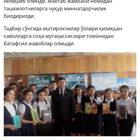
келишиб олинди. Мактаб жамоаси номидан
ташкилотчиларга чуқур миннатдорчилик
билдирилди.
Тадбир сўнгида иштирокчилар ўзлари қизиққан
саволларга соҳа мутаҳассислари томонидан
батафсил жавоблар олишди.