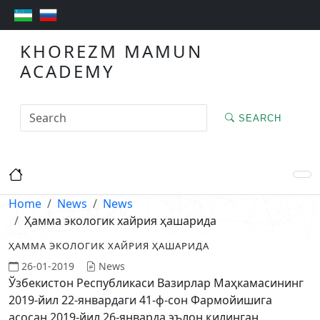
KHOREZM MAMUN
ACADEMY
SEARCH
Home
News
News
Ҳамма экологик хайрия ҳашарида
ҲАММА ЭКОЛОГИК ХАЙРИЯ ҲАШАРИДА
26-01-2019
News
Ўзбекистон Республикаси Вазирлар Маҳкамасининг
2019-йил 22-январдаги 41-ф-сон Фармойишига
асосан 2019-йил 26-январда эълон қилинган