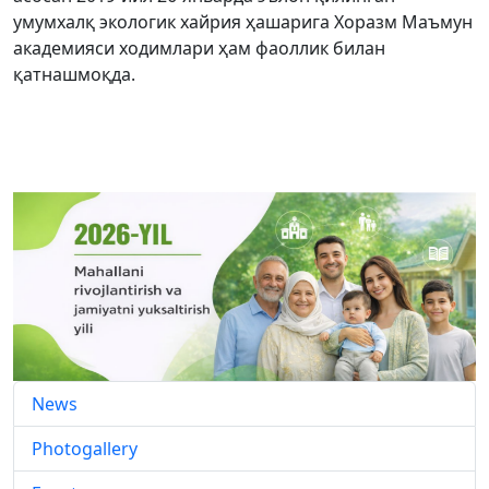
умумхалқ экологик хайрия ҳашарига Хоразм Маъмун
академияси ходимлари ҳам фаоллик билан
қатнашмоқда.
News
Photogallery