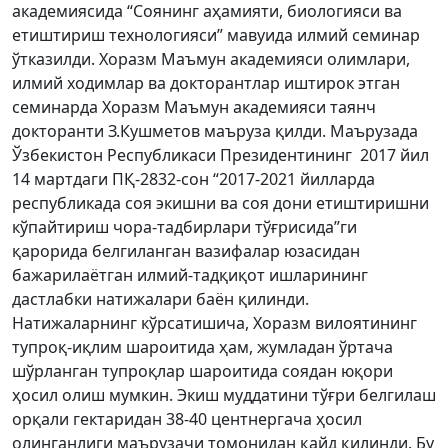
академиясида “Соянинг аҳамияти, биологияси ва
етиштириш технологияси” мавуида илмий семинар
ўтказилди. Хоразм Маъмун академияси олимлари,
илмий ходимлар ва докторантлар иштирок этган
семинарда Хоразм Маъмун академияси таянч
докторанти З.Кушметов маъруза қилди. Маърузада
Ўзбекистон Республикаси Президентининг 2017 йил
14 мартдаги ПҚ-2832-сон “2017-2021 йилларда
республикада соя экишни ва соя дони етиштиришни
кўпайтириш чора-тадбирлари тўғрисида”ги
қарорида белгиланган вазифалар юзасидан
бажарилаётган илмий-тадқиқот ишларининг
дастлабки натижалари баён қилинди.
Натижаларнинг кўрсатишича, Хоразм вилоятининг
тупроқ-иқлим шароитида ҳам, жумладан ўртача
шўрланган тупроқлар шароитида соядан юқори
ҳосил олиш мумкин. Экиш муддатини тўғри белгилаш
орқали гектаридан 38-40 центнергача ҳосил
олинганлиги маърузачи томонидан қайд қилинди. Бу