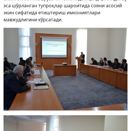
эса шўрланган тупроқлар шароитида сояни асосий
экин сифатида етиштириш имкониятлари
мавжудлигини кўрсатади.