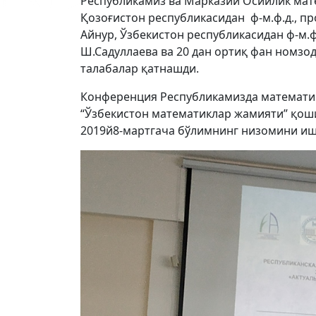
Республикамиз ва Марказий Осийлик мат
Қозоғистон республикасидан ф-м.ф.д., п
Айнур, Ўзбекистон республикасидан ф-м.ф.д
Ш.Садуллаева ва 20 дан ортиқ фан номзо
талабалар қатнашди.
Конференция Республикамизда математик
“Ўзбекистон математиклар жамияти” қош
2019й8-мартгача бўлимнинг низомини иш