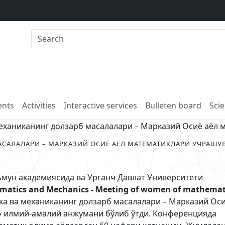
nts
Activities
Interactive services
Bulleten board
Scie
еханиканинг долзарб масалалари – Марказий Осиё аёл
САЛАЛАРИ – МАРКАЗИЙ ОСИЁ АЁЛ МАТЕМАТИКЛАРИ УЧРАШУВ
аъмун академиясида ва Урганч Давлат Университети
matics and Mechanics - Meeting of women of mathemat
а ва механиканинг долзарб масалалари – Марказий Оси
»
илмий-амалий анжумани бўлиб ўтди. Конференцияда