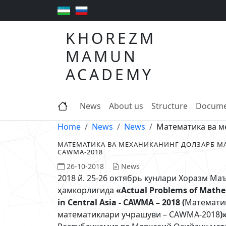
KHOREZM
MAMUN
ACADEMY
News
About us
Structure
Docume
Home
News
News
Математика ва м
МАТЕМАТИКА ВА МЕХАНИКАНИНГ ДОЛЗАРБ МА
CАWМА-2018
26-10-2018
News
2018 й. 25-26 октябрь кунлари Хоразм М
ҳамкорлигида
«Actual Problems of Mathe
in Central Asia - CAWMA – 2018 (
Математик
математиклари учрашуви – CАWМА-2018
)