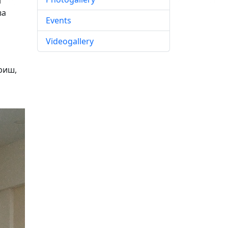
н
ва
Events
Videogallery
риш,