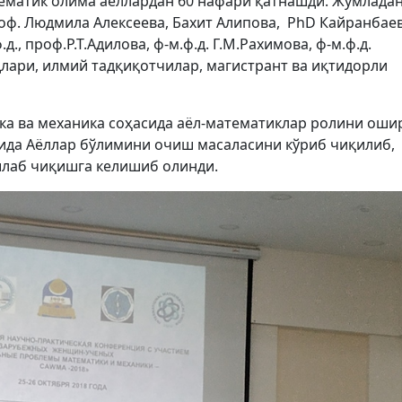
ематик олима аёллардан 60 нафари қатнашди. Жумлада
роф. Людмила Алексеева, Бахит Алипова, PhD Кайранбае
., проф.Р.Т.Адилова, ф-м.ф.д. Г.М.Рахимова, ф-м.ф.д.
длари, илмий тадқиқотчилар, магистрант ва иқтидорли
а ва механика соҳасида аёл-математиклар ролини оши
ида Аёллар бўлимини очиш масаласини кўриб чиқилиб,
лаб чиқишга келишиб олинди.