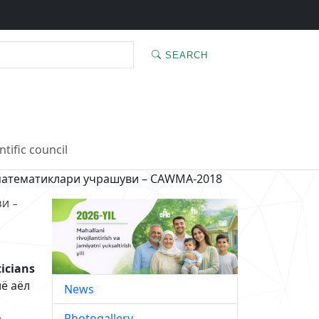
SEARCH
ntific council
 математиклари учрашуви – CАWМА-2018
И –
icians
ё аёл
News
Photogallery