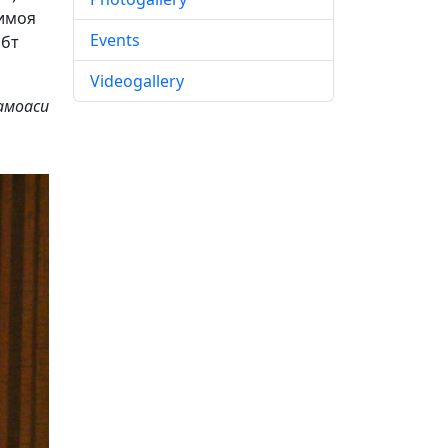
имоя
Events
абт
Videogallery
оаси