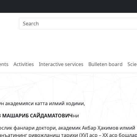
nts
Activities
Interactive services
Bulleten board
Scie
н академияси катта илмий ходими,
В МАШАРИБ САЙДАМАТОВИЧ
ни
ослик фанлари доктори, академик Акбар Ҳакимов илмий
анъатининг ривожланиш тарихи (XVI аср – XX аср бошлар