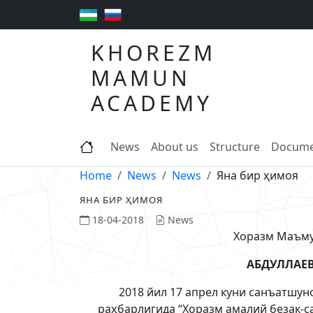
KHOREZM
MAMUN
ACADEMY
News
About us
Structure
Docume
Home
News
News
Яна бир ҳимоя
ЯНА БИР ҲИМОЯ
18-04-2018
News
Хоразм Маъму
АБДУЛЛАЕ
2018 йил 17 апрел куни санъатшун
раҳбарлигида “Хоразм амалий безак-с