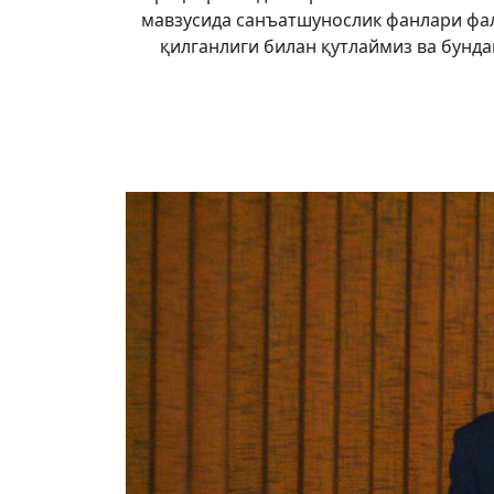
мавзусида санъатшунослик фанлари фа
қилганлиги билан қутлаймиз ва бунда