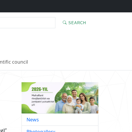
SEARCH
ntific council
News
и)”
Photogallery