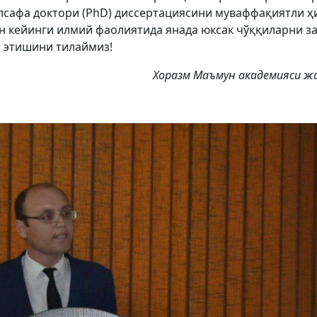
лсафа доктори (PhD) диссертациясини муваффақиятли ҳ
н кейинги илмий фаолиятида янада юксак чўққиларни з
этишини тилаймиз!
Хоразм Маъмун академияси жам