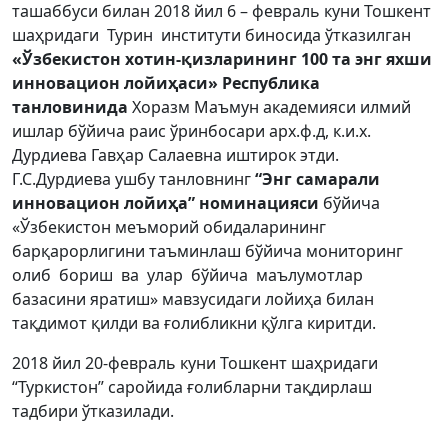
ташаббуси билан 2018 йил 6 – февраль куни Тошкент
шаҳридаги Турин институти биносида ўтказилган
«Ўзбекистон хотин-қизларининг 100 та энг яхши
инновацион лойиҳаси» Республика
танловинида
Хоразм Маъмун академияси илмий
ишлар бўйича раис ўринбосари арх.ф.д, к.и.х.
Дурдиева Гавҳар Салаевна иштирок этди.
Г.С.Дурдиева ушбу танловнинг
“Энг самарали
инновацион лойиҳа” номинацияси
бўйича
«Ўзбекистон меъморий обидаларининг
барқарорлигини таъминлаш бўйича мониторинг
олиб бориш
ва улар бўйича маълумотлар
базасини яратиш» мавзусидаги лойиҳа билан
тақдимот қилди ва ғолибликни қўлга киритди.
2018 йил 20-февраль куни Тошкент шаҳридаги
“Туркистон” саройида ғолибларни тақдирлаш
тадбири ўтказилади.