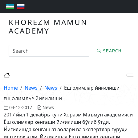
KHOREZM MAMUN
ACADEMY
SEARCH
Home
News
News
Ёш олимлар йиғилиши
ЁШ ОЛИМЛАР ЙИҒИЛИШИ
04-12-2017
News
2017 йил 1 декабрь куни Хоразм Маъмун академияси
Ёш олимлар кенгаши йиғилиши бўлиб ўтди.
Йиғилишда кенгаш аъзолари ва экспертлар гуруҳи
иштирок этди. Йиғилишда Ёш олимлар кенгаши