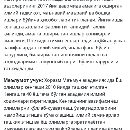
аъзоларининг 2017 йил давомида амалига оширган
илмий тадқиқот, маънавий-маъраий ва бошқа
ишлари бўйича ҳисоботлари тингланди. Йиғилишда
кенгаш аъзолари фаолияти танқидий таҳлил
қилинди, амалга оширилган ишлар қониқарли
эмаслиги, Президентимиз ёшлар олдига қўйган улкан
вазифалардан келиб чиқиб, янада фаол бўлиш
зарурлиги, билдирилган ишончини оқлаш ва
аждодларимизга муносиб ворис бўлиш зарурлиги
таъкидланди.
Маълумот учун:
Хоразм Маъмун академиясида Ёш
олимлар кенгаши 2010 йилда ташкил этилган.
Кенгашга 40 ёшгача бўлган академия илмий
ходимлари киритилади. Кенгашнинг вазифаси ёш
олимларни қўллаб-қувватлаш, ўз иқтидорларини
намойиш этишга кўмаклашиш, илмий семинарлар
ташкил этиш ва ёш олимларга яратилаётган
имкониятлардан унумли фойдаланишларида ёрдам