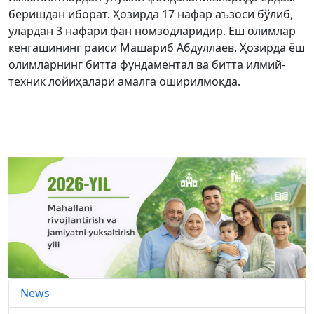
беришдан иборат. Ҳозирда 17 нафар аъзоси бўлиб,
улардан 3 нафари фан номзодларидир. Ёш олимлар
кенгашининг раиси Машариб Абдуллаев. Ҳозирда ёш
олимларнинг битта фундаментал ва битта илмий-
техник лойиҳалари амалга оширилмоқда.
News