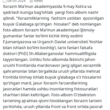
08-05-2024
News
Xorazm Ma’mun akademiyasida 9-may Xotira va
qadrlash kuniga bag‘ishlab yangi foto-albom nashr
qilindi. “Xorazmliklarning fashizm ustidan qozonilgan
buyuk G‘alabaga qo‘shgan hissalari” deb nomlangan
foto-albom Xorazm Ma’mun akademiyasi Ijtimoiy-
gumanitar fanlar bo‘limi kichik ilmiy xodimi
F.Jumaniyazova va Urganch Davlat universiteti Yoshlar
bilan ishlash bo‘limi boshlig‘i, tarix fanlari falsafa
doktori (PhD) Sh.Allaberganovlar hammuallifligida
tayyorlangan. Ushbu foto-albomda Ikkinchi jahon
urushi frontlarida mardonavor jang qilgan xorazmlik
qahramonlar bilan birgalikda urush yillarida mehnat
frontida tinmay ishlab buyuk g‘alabaga o‘z hissalarini
qo‘shgan mard, jasur Xorazm farzandlarining
jasoratlari hamda ushbu insonlarning fotosuratlari
sharhlari bilan keltirilgan. Foto-albom O‘zbekiston
tarixining ajralmas qismi hisoblangan Xorazm tarixini
yoritishda, urush yillarida front va front ortida jasorat