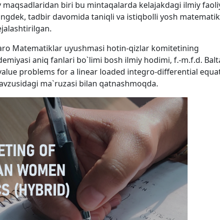
iy maqsadlaridan biri bu mintaqalarda kelajakdagi ilmiy faoli
uningdek, tadbir davomida taniqli va istiqbolli yosh matematik
jalashtirilgan.
qaro Matematiklar uyushmasi hotin-qizlar komitetining
iyasi aniq fanlari bo`limi bosh ilmiy hodimi, f.-m.f.d. Bal
ue problems for a linear loaded integro-differential equa
vzusidagi ma`ruzasi bilan qatnashmoqda.