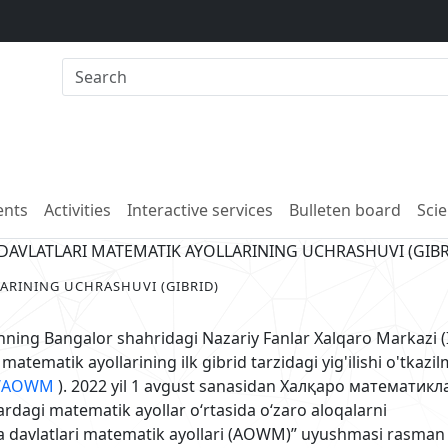
nts
Activities
Interactive services
Bulleten board
Scie
DAVLATLARI MATEMATIK AYOLLARINING UCHRASHUVI (GIBR
ARINING UCHRASHUVI (GIBRID)
onning Bangalor shahridagi Nazariy Fanlar Xalqaro Markazi (
matematik ayollarining ilk gibrid tarzidagi yig'ilishi o'tkaz
ng/AOWM
). 2022 yil 1 avgust sanasidan Халқаро математикл
dagi matematik ayollar oʻrtasida oʻzaro aloqalarni
davlatlari matematik ayollari (AOWM)” uyushmasi rasman