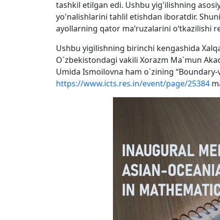
tashkil etilgan edi. Ushbu yig'ilishning asos
yo'nalishlarini tahlil etishdan iboratdir. Sh
ayollarning qator ma’ruzalarini o‘tkazilishi re
Ushbu yigilishning birinchi kengashida Xal
O`zbekistondagi vakili Xorazm Ma`mun Akadem
Umida Ismoilovna ham o`zining “Boundary-val
https://www.icts.res.in/event/page/25384
ma