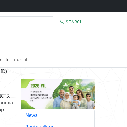
SEARCH
ntific council
ID)
ICTS,
ilmoqda
ар
News
Photogallery