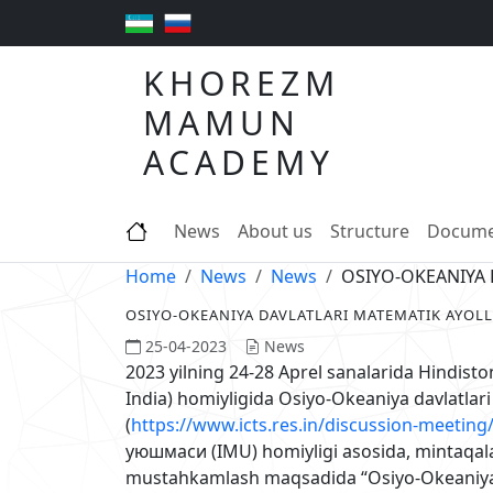
KHOREZM
MAMUN
ACADEMY
News
About us
Structure
Docume
Home
News
News
OSIYO-OKEANIYA 
OSIYO-OKEANIYA DAVLATLARI MATEMATIK AYOLL
25-04-2023
News
2023 yilning 24-28 Aprel sanalarida Hindist
India) homiyligida Osiyo-Okeaniya davlatlari 
(
https://www.icts.res.in/discussion-meeti
уюшмаси (IMU) homiyligi asosida, mintaqalar
mustahkamlash maqsadida “Osiyo-Okeaniya 