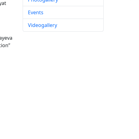
yat
Events
Videogallery
tayeva
tion”