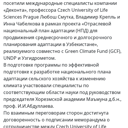
посетили международные специалисты компании
«Деконта», профессора Czech University of Life
Sciences Prague Любош Смутка, Владимир Крепль и
Инна Чабелкова в рамках проекта «Отраслевой
национальный план адаптации (НПД) для
продвижения среднесрочного и долгосрочного
планирования адаптации в Узбекистане»,
реализуемого совместно с Green Climate Fund (GCF),
UNDP и Узгидрометом.
В подготовке программы по эффективной
подготовке к разработке национального плана
адаптации сельского хозяйства к изменению
климата участвовали специалисты по
соответствующим области науки под руководством
председателя Хорезмской академии Маъмуна д.б.н.,
проф. И.И.Абдуллаева.
По взаимным переговорам сторон достигнута
договоренность о подписании меморандума о
сотрудничестве между Czech University of Life