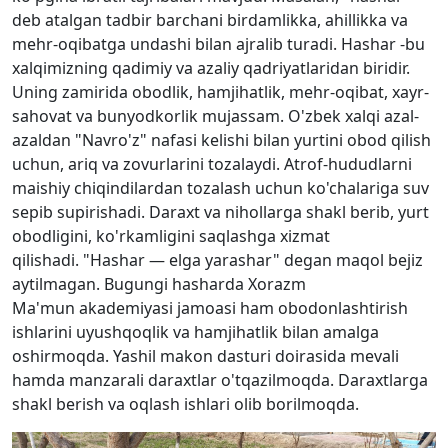
deb atalgan tadbir barchani birdamlikka, ahillikka va
mehr-oqibatga undashi bilan ajralib turadi. Hashar -bu
xalqimizning qadimiy va azaliy qadriyatlaridan biridir.
Uning zamirida obodlik, hamjihatlik, mehr-oqibat, xayr-
sahovat va bunyodkorlik mujassam. O'zbek xalqi azal-
azaldan "Navro'z" nafasi kelishi bilan yurtini obod qilish
uchun, ariq va zovurlarini tozalaydi. Atrof-hududlarni
maishiy chiqindilardan tozalash uchun ko'chalariga suv
sepib supirishadi. Daraxt va nihollarga shakl berib, yurt
obodligini, ko'rkamligini saqlashga xizmat
qilishadi. "Hashar — elga yarashar" degan maqol bejiz
aytilmagan. Bugungi hasharda Xorazm
Ma'mun akademiyasi jamoasi ham obodonlashtirish
ishlarini uyushqoqlik va hamjihatlik bilan amalga
oshirmoqda. Yashil makon dasturi doirasida mevali
hamda manzarali daraxtlar o'tqazilmoqda. Daraxtlarga
shakl berish va oqlash ishlari olib borilmoqda.