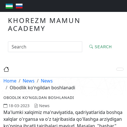
KHOREZM MAMUN
ACADEMY
SEARCH
Home
News
News
Obodlik ko’ngildan boshlanadi
OBODLIK KO’NGILDAN BOSHLANADI
18-03-2023
News
Ma'lumki xalqimiz ma'naviyatida, qadriyatlarida boshqa
xalqlar o'rgansa va o'z tajribasida qo'llashga arziydigan
ko'pgina ibratli tajribalari mavjud. Masalan, "hashar"