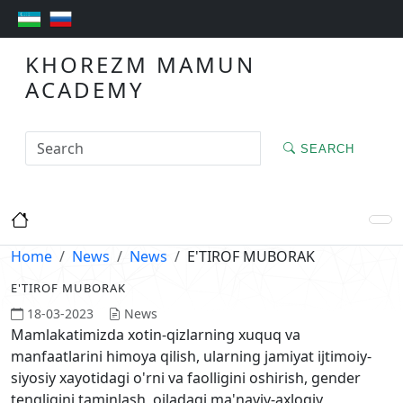
KHOREZM MAMUN
ACADEMY
SEARCH
Home
News
News
E'TIROF MUBORAK
E'TIROF MUBORAK
18-03-2023
News
Mamlakatimizda xotin-qizlarning xuquq va
manfaatlarini himoya qilish, ularning jamiyat ijtimoiy-
siyosiy xayotidagi o'rni va faolligini oshirish, gender
tengligini taminlash, oiladagi ma'naviy-axloqiy