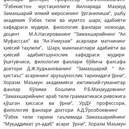
“Ўзбекистон мустақиллиги йилларида Маҳмуд
Замахшарий илмий меросининг ўрганилиши”, ушбу
академия Ўзбек тили ва мумтоз шарқ адабиёти
кафедраси мудири, филология фанлари номзоди,
доцент М.А.Насированинг “Замахшарийнинг “Ал
Муфасссал” ва “Ал-Унмузаж” асарлари матнининг
қиёсий таҳлили”, Шарқ мамлакатлари адабиёти ва
қиёсий адабиётшунослик кафедраси мудири
ўқитувчиси, филология фанлари бўйича фалсафа
доктори Д.Ж.Худжанованинг “Замахшарий “ Ал-
қистаъс” асарининг арузшунослик тарихидаги ўрни”,
Хоразм Маъмун академияси ижтимоий-гуманитар
фанлар бўлими бошлиғи Р.Б.Маҳмудовнинг
“Замахшарийнинг араб тили грамматикаси ривожига
қўшган ҳиссаси ва ўрни”, УрДУ профессори,
филология фанлари доктори А.Д.Ўрозбоевнинг
“Ўзбек тили тарихи таълимида Замахшарийнинг
“Муқаддимат ул-адаб” асари ўрни”, Хоразм Маъмун