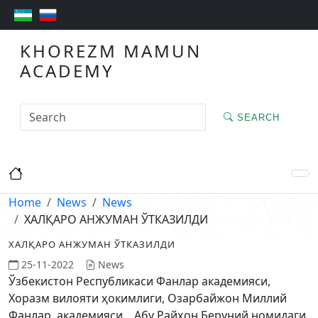
KHOREZM MAMUN
ACADEMY
SEARCH
Home
News
News
ХАЛҚАРО АНЖУМАН ЎТКАЗИЛДИ
ХАЛҚАРО АНЖУМАН ЎТКАЗИЛДИ
25-11-2022
News
Ўзбекистон Республикаси Фанлар академияси,
Хоразм вилояти ҳокимлиги, Озарбайжон Миллий
Фанлар академияси, Абу Райҳон Беруний номидаги