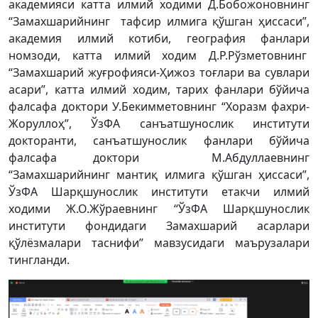
академияси катта илмий ходими Д.Бобожоновнинг
“Замахшарийнинг тафсир илмига қўшган ҳиссаси”,
академия илмий котиби, география фанлари
номзоди, катта илмий ходим Д.Р.Рўзметовнинг
“Замахшарий жуғрофияси-Ҳижоз тоғлари ва сувлари
асари”, катта илмий ходим, тарих фанлари бўйича
фалсафа доктори У.Бекимметовнинг “Хоразм фахри-
Жоруллоҳ”, ЎзФА санъатшунослик институти
докторанти, санъатшунослик фанлари бўйича
фалсафа доктори М.Абдуллаевнинг
“Замахшарийнинг мантиқ илмига қўшган ҳиссаси”,
ЎзФА Шарқшунослик институти етакчи илмий
ходими Ж.О.Жўраевнинг “ЎзФА Шарқшунослик
институти фондидаги Замахшарий асарлари
қўлёзмалари таснифи” мавзусидаги маърузалари
тингланди.