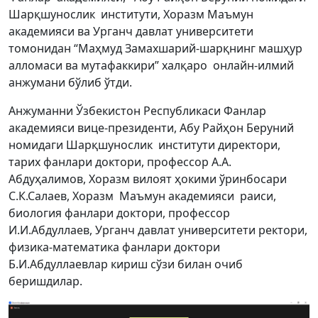
Шарқшунослик институти, Хоразм Маъмун
академияси ва Урганч давлат университети
томонидан “Маҳмуд Замахшарий-шарқнинг машҳур
алломаси ва мутафаккири” халқаро онлайн-илмий
анжумани бўлиб ўтди.
Анжуманни Ўзбекистон Республикаси Фанлар
академияси вице-президенти, Абу Райҳон Беруний
номидаги Шарқшунослик институти директори,
тарих фанлари доктори, профессор А.А.
Абдуҳалимов, Хоразм вилоят ҳокими ўринбосари
С.К.Салаев, Хоразм Маъмун академияси раиси,
биология фанлари доктори, профессор
И.И.Абдуллаев, Урганч давлат университети ректори,
физика-математика фанлари доктори
Б.И.Абдуллаевлар кириш сўзи билан очиб
беришдилар.