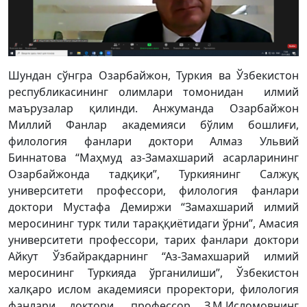
Шундан сўнгра Озарбайжон, Туркия ва Ўзбекистон
республикасининг олимлари томонидан илмий
маърузалар қилинди. Анжуманда Озарбайжон
Миллий Фанлар академияси бўлим бошлиғи,
филология фанлари доктори Алмаз Ульвий
Биннатова “Маҳмуд аз-Замахшарий асарларининг
Озарбайжонда тадқиқи”, Туркиянинг Салжуқ
университети профессори, филология фанлари
доктори Мустафа Демиржи “Замахшарий илмий
меросининг турк тили тараққиётидаги ўрни”, Амасия
университети профессори, тарих фанлари доктори
Айкут Ўзбайракдарнинг “Аз-Замахшарий илмий
меросининг Туркияда ўрганилиши”, Ўзбекистон
халқаро ислом академияси проректори, филология
фанлари доктори, профессор З.М.Исломовнинг