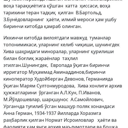
воҳа тараққиётига қўшган катта ҳиссаси, воҳа
тарихини теран тадқиқ қилган В.Бартольд,
З.Бунёдовларнинг ҳаёти, илмий мероси ҳам ушбу
биринчи китобда қамраб олинган.
Иккинчи китобда вилоятдаги мавжуд туманлар
топонимикаси, уларнинг келиб чиқиши, шунингдек
Хива шаҳридаги миноралар, уларнинг қурилиши
билан боғлиқ жараёнлар таҳлил
этилган.Шунингдек, Европада ўқиган биринчи
ирригатор Муҳаммад Аминаддинов,биринчи
киноператор Худойберган Девонов, Германияда
ўқиган Марям Султонмуродова, Хива хонлиги архив
ҳужжатларини ўрганган А.Л.Кун, П.Иванов,
М.Йўлдошевлар, шарқшунос А.Самойлович,
Урганчда туғилиб ўсган машҳур поляк хонандаси
Анна Герман, 1934-1937 йилларда Хоразмга
раҳбарлик қилган Нормат Исроиловлар ҳаёти ва
фаолияти ҳам янги архив маълумотлари ва бошқа