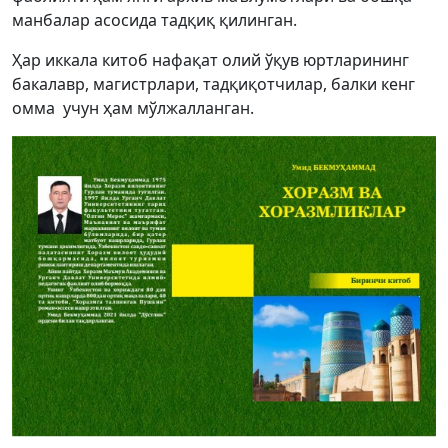
манбалар асосида тадқиқ қилинган.
Ҳар иккала китоб нафақат олий ўқув юртларининг
бакалавр, магистрлари, тадқиқотчилар, балки кенг
омма учун ҳам мўлжалланган.