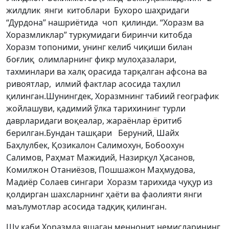
жилдлик янги китоблари Бухоро шаҳридаги
“Дурдона” нашриётида чоп қилинди. “Хоразм ва
Хоразмликлар” туркумидаги биринчи китобда
Хоразм топоними, унинг келиб чиқиши билан
боғлиқ олимларнинг фикр мулоҳазалари,
тахминлари ва халқ орасида тарқалган афсона ва
ривоятлар, илмий фактлар асосида таҳлил
қилинган.Шунингдек, Хоразмнинг табиий географик
жойлашуви, қадимий ўлка тарихининг турли
даврларидаги воқеалар, жараёнлар ёритиб
берилган.Бундан ташқари Беруний, Шайх
Баҳлулбек, Қозикалон Салимохун, Бобоохун
Салимов, Раҳмат Мажидий, Назирқул Ҳасанов,
Комилжон Отаниёзов, Пошшажон Маҳмудова,
Мадиёр Солаев сингари Хоразм тарихида чуқур из
қолдирган шахсларнинг ҳаёти ва фаолияти янги
маълумотлар асосида тадқиқ қилинган.
Шу каби Хоразмда яшаган меннонит немисларининг