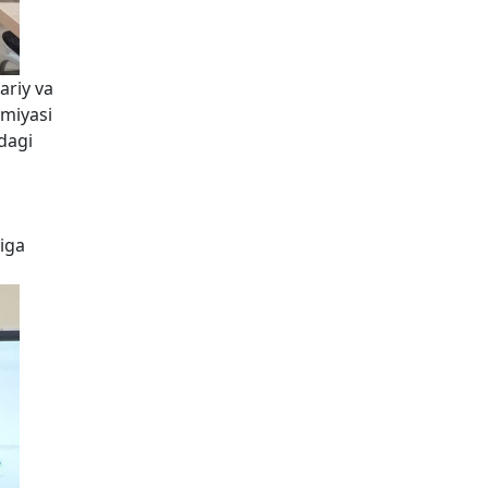
ariy va
miyasi
dagi
iga