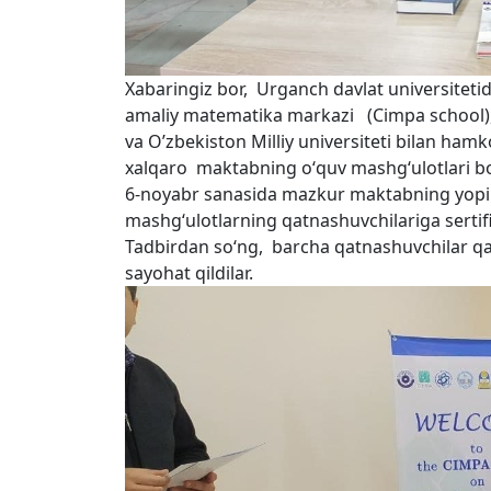
Xabaringiz bor, Urganch davlat universiteti
amaliy matematika markazi (Cimpa school
va O’zbekiston Milliy universiteti bilan ha
xalqaro maktabning oʻquv mashgʻulotlari boʻl
6-noyabr sanasida mazkur maktabning yopilis
mashgʻulotlarning qatnashuvchilariga sertifik
Tadbirdan soʻng, barcha qatnashuvchilar q
sayohat qildilar.