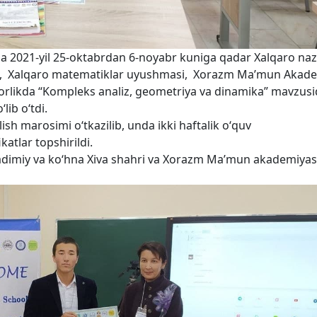
da 2021-yil 25-oktabrdan 6-noyabr kuniga qadar Xalqaro naz
), Xalqaro matematiklar uyushmasi, Xorazm Ma’mun Akade
mkorlikda “Kompleks analiz, geometriya va dinamika” mavzusi
ib oʻtdi.
h marosimi oʻtkazilib, unda ikki haftalik oʻquv
atlar topshirildi.
adimiy va koʻhna Xiva shahri va Xorazm Maʼmun akademiyas