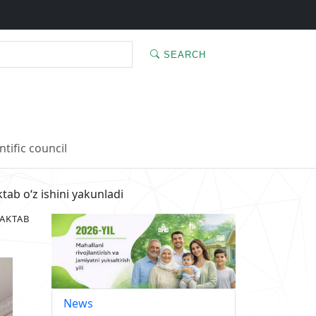
SEARCH
ntific council
ab oʻz ishini yakunladi
MAKTAB
News