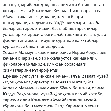
ана шу қадрибаланд элдошларимизга бағишланган
хотира кечаси ўтказилди. Кечада Шихназар ака ва
Абдулла аканинг яқинлари, ҳамкасблари,
шогирдлари, академия ва УрДУ олимлари, талаба
ёшлар иштирок этишди. Дастлаб иштирокчилар
устозлар хотирасига бағишлаб ташкил этилган, улар
фаолиятини акс эттирувчи суратлар ва китоблар
кўргазмаси билан танишдилар.
Хоразм Маъмун академияси раиси Икром Абдуллаев
кечани очар экан, ҳар иккала устоз ҳақида илиқ
фикрларни билдирди, илм-фан соҳасидаги
хизматларини эътироф этди.
Шундан сўнг сўзга чиққан “Ичан-Қалъа” давлат музей
- қўриқхонаси директори Шоназар Матяқубов,
Хоразм Маъмун академияси бўлим бошлиғи, олима
Юлдуз Раҳмонова, музей-қўриқхона илмий котиби,
тарихчи олим Комилжон Худайберганов, музей-
қўриқхона бош муҳофизи Озод Каримов, мехнат