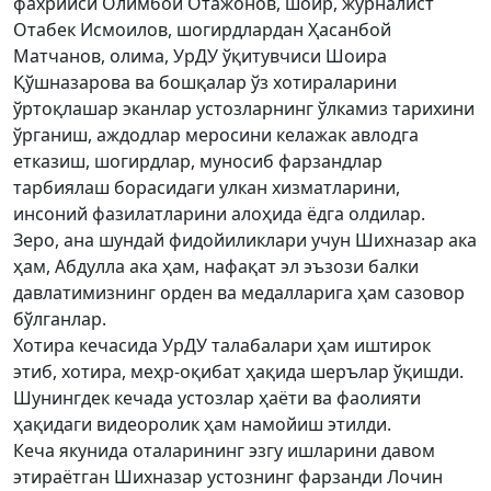
фахрийси Олимбой Отажонов, шоир, журналист
Отабек Исмоилов, шогирдлардан Ҳасанбой
Матчанов, олима, УрДУ ўқитувчиси Шоира
Қўшназарова ва бошқалар ўз хотираларини
ўртоқлашар эканлар устозларнинг ўлкамиз тарихини
ўрганиш, аждодлар меросини келажак авлодга
етказиш, шогирдлар, муносиб фарзандлар
тарбиялаш борасидаги улкан хизматларини,
инсоний фазилатларини алоҳида ёдга олдилар.
Зеро, ана шундай фидойиликлари учун Шихназар ака
ҳам, Абдулла ака ҳам, нафақат эл эъзози балки
давлатимизнинг орден ва медалларига ҳам сазовор
бўлганлар.
Хотира кечасида УрДУ талабалари ҳам иштирок
этиб, хотира, меҳр-оқибат ҳақида шерълар ўқишди.
Шунингдек кечада устозлар ҳаёти ва фаолияти
ҳақидаги видеоролик ҳам намойиш этилди.
Кеча якунида оталарининг эзгу ишларини давом
этираётган Шихназар устознинг фарзанди Лочин