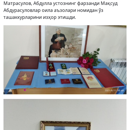
Матрасулов, Абдулла устознинг фарзанди Мақсуд
Абдурасуловлар оила аъзолари номидан ўз
ташаккурларини изҳор этишди.