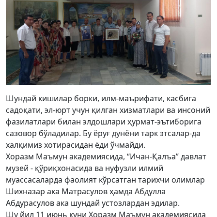
Шундай кишилар борки, илм-маърифати, касбига
садоқати, эл-юрт учун қилган хизматлари ва инсоний
фазилатлари билан элдошлари ҳурмат-эътиборига
сазовор бўладилар. Бу ёруғ дунёни тарк этсалар-да
халқимиз хотирасидан ёди ўчмайди.
Хоразм Маъмун академиясида, “Ичан-Қалъа” давлат
музей - қўриқхонасида ва нуфузли илмий
муассасаларда фаолият кўрсатган тарихчи олимлар
Шихназар ака Матрасулов ҳамда Абдулла
Абдурасулов ака шундай устозлардан эдилар.
Шу йил 11 июнь куни Хоразм Маъмун академиясида