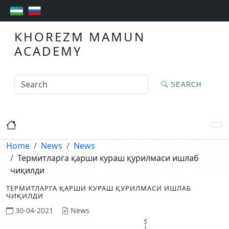
KHOREZM MAMUN
ACADEMY
SEARCH
Home
News
News
Термитларга қарши кураш қурилмаси ишлаб
чиқилди
ТЕРМИТЛАРГА ҚАРШИ КУРАШ ҚУРИЛМАСИ ИШЛАБ
ЧИҚИЛДИ
30-04-2021
News