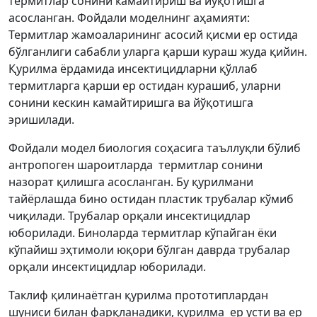
термитлар сонини камайтириш ва йўқотишга
асосланган. Фойдали моделнинг аҳамияти:
Термитлар жамоаларининг асосий қисми ер остида
бўлганлиги сабабли уларга қарши кураш жуда қийин.
Қурилма ёрдамида инсектицидларни қўллаб
термитларга қарши ер остидан курашиб, уларни
сонини кескин камайтиришга ва йўқотишга
эришилади.
Фойдали модел биология соҳасига таъллуқли бўлиб
антропоген шароитларда термитлар сонини
назорат қилишга асосланган. Бу қурилмани
тайёрлашда бино остидан пластик трубалар кўмиб
чиқилади. Трубалар орқали инсектицидлар
юборилади. Биноларда термитлар кўпайган ёки
кўпайиш эҳтимоли юқори бўлган даврда трубалар
орқали инсектицидлар юборилади.
Таклиф қилинаётган қурилма прототиплардан
шуниси билан фарқланадики, қурилма ер усти ва ер