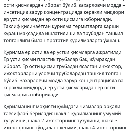
ости қисмлардан иборат бўлиб, захарловчи модда –
инсетицид зарур концентрацияда керакли миқдори
ер усти қисмидан ер ости қисмига юборилади.
Таклиф қилинаётган қурилма термитларга карши
кураш мақсадида ишлатилиши ва трубадан ташкил
топганлиги билан протатив қурилмаларга ўхшаш.
Қурилма ер ости ва ер устки қисмларга ажратилди.
Ер усти қисми пластик трубалар бак, жўмракдан
иборат. Ер ости қисми трубадан ясалган инжектор,
ижекторларни уловчи трубалардан ташкил топган
бўлиб. Захарловчи модда зарур концентрацияда ва
керакли миқдорда ер усти қисмларидан ер ости
қисмларига юборилади.
Қурилманинг моҳияти қуйидаги чизмалар орқали
тавсифлаб берилади: шакл-1 қурилманинг умумий
тузулиши, шакл-2-ижекторнинг тузулиши, шакл-3
ижекторнинг кўндаланг кесими, шакл-4-ижекторнинг