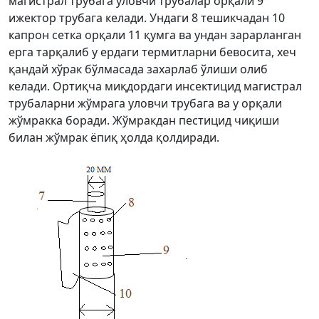
магистрал трубага уловчи трубалар орқали 9
ижектор трубага келади. Ундаги 8 тешикчадан 10
капрон сетка орқали 11 қумга ва ундан зарарланган
ерга тарқалиб у ердаги термитларни бевосита, хеч
қандай хўрак бўлмасада захарлаб ўлиши олиб
келади. Ортиқча миқдордаги инсектицид магистрал
трубаларни жўмрага уловчи трубага ва у орқали
жўмракка боради. Жўмракдан пестицид чиқиши
билан жўмрак ёпиқ ҳолда қолдиради.