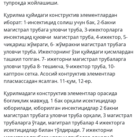
тупроқда жойлашиши.
Қурилма қуйидаги конструктив элементлардан
иборат: 1-инсектицид солиш учун бак, 2-бакни
магистрал трубага уловчи труба, 3-ижекторларга
инсектицид қуювчи магистрал труба, 4-ижектор, 5-
чиқариш жўмраги, 6- жўмракни магистрал трубага
уловчи труба. Ижекторнинг ўзи қуйидаги қисмлардан
ташкил топган. 7- ижеторни магистрал трубаларга
уловчи труба 8- тешикча, 9-ижектор труба, 10-
каптрон сетка. Асосий контруктив элементлар
пласмассадан ясалган. 11-қум, 12-ер.
Қурилмадаги конструктив элементлар орасида
боғлиқлик мавжуд. 1 бак орқали исектицидлар
юборилади, юборилган инсектицидлар 2 бакни
магистрал трубага уловчи труба орқали, 3 магистрал
трубаларга ўтади, магитрал трубалар 4 ижекторга
исектицидлар билан тўлдиради. 7 ижекторни