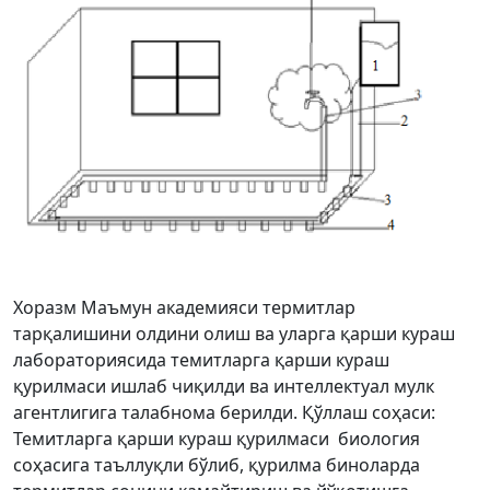
Хоразм Маъмун академияси термитлар
тарқалишини олдини олиш ва уларга қарши кураш
лабораториясида темитларга қарши кураш
қурилмаси ишлаб чиқилди ва интеллектуал мулк
агентлигига талабнома берилди. Қўллаш соҳаси:
Темитларга қарши кураш қурилмаси биология
соҳасига таъллуқли бўлиб, қурилма биноларда