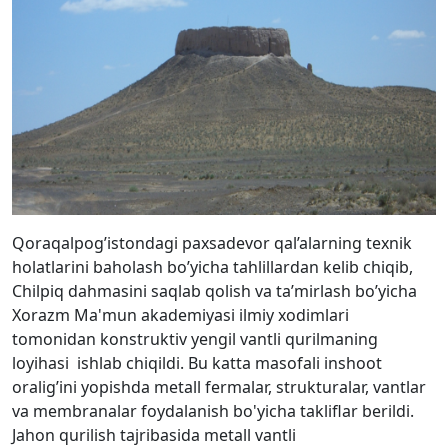
Qoraqalpog’istondagi paxsadevor qal’alarning texnik
holatlarini baholash bo’yicha tahlillardan kelib chiqib,
Chilpiq dahmasini saqlab qolish va ta’mirlash bo’yicha
Xorazm Ma'mun akademiyasi ilmiy xodimlari
tomonidan konstruktiv yengil vantli qurilmaning
loyihasi ishlab chiqildi. Bu katta masofali inshoot
oralig’ini yopishda metall fermalar, strukturalar, vantlar
va membranalar foydalanish bo'yicha takliflar berildi.
Jahon qurilish tajribasida metall vantli