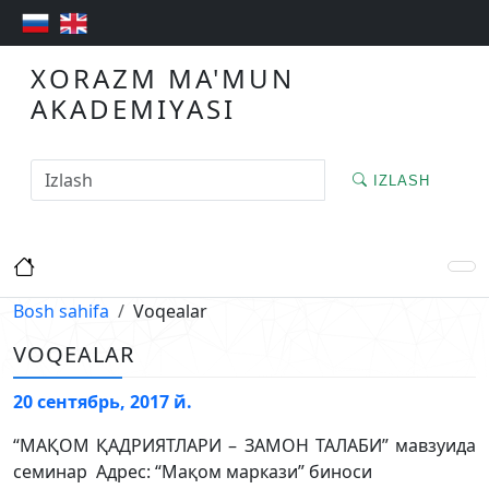
XORAZM MA'MUN
AKADEMIYASI
IZLASH
Bosh sahifa
Voqealar
VOQEALAR
20 сентябрь, 2017 й.
“МАҚОМ ҚАДРИЯТЛАРИ ­– ЗАМОН ТАЛАБИ” мавзуида
семинар Адрес: “Мақом маркази” биноси