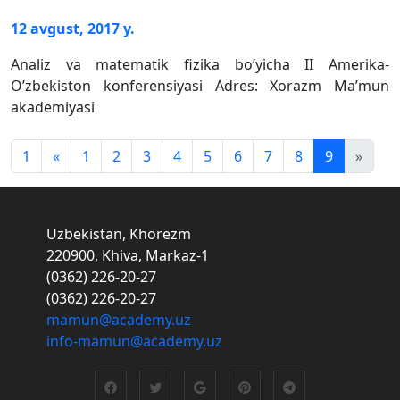
12 avgust, 2017 y.
Analiz va matematik fizika bo’yicha II Amerika-
O’zbekiston konferensiyasi Adres: Xorazm Ma’mun
akademiyasi
1
«
1
2
3
4
5
6
7
8
9
»
Uzbekistan, Khorezm
220900, Khiva, Markaz-1
(0362) 226-20-27
(0362) 226-20-27
mamun@academy.uz
info-mamun@academy.uz