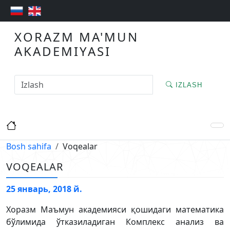
XORAZM MA'MUN
AKADEMIYASI
IZLASH
Bosh sahifa
Voqealar
VOQEALAR
25 январь, 2018 й.
Хоразм Маъмун академияси қошидаги математика
бўлимида ўтказиладиган Комплекс анализ ва