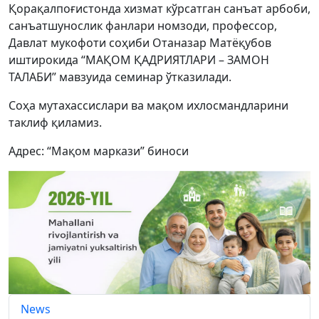
Қорақалпоғистонда хизмат кўрсатган санъат арбоби,
санъатшунослик фанлари номзоди, профессор,
Давлат мукофоти соҳиби Отаназар Матёқубов
иштирокида “МАҚОМ ҚАДРИЯТЛАРИ ­– ЗАМОН
ТАЛАБИ” мавзуида семинар ўтказилади.
Соҳа мутахассислари ва мақом ихлосмандларини
таклиф қиламиз.
Адрес: “Мақом маркази” биноси
News