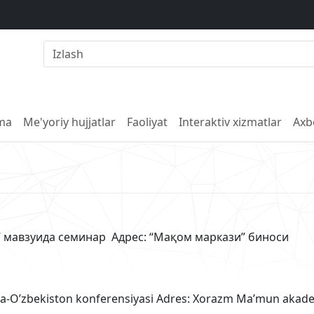
lma
Me'yoriy hujjatlar
Faoliyat
Interaktiv xizmatlar
Axb
мавзуида семинар Адрес: “Мақом маркази” биноси
rika-O’zbekiston konferensiyasi Adres: Xorazm Ma’mun akad