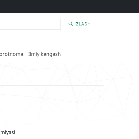
IZLASH
orotnoma
Ilmiy kengash
emiyasi