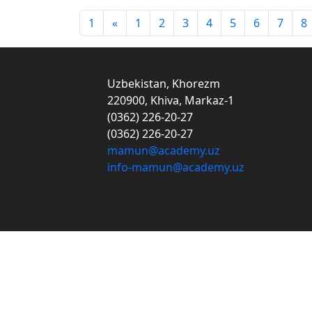
1
«
1
2
3
4
5
6
7
8
Uzbekistan, Khorezm
220900, Khiva, Markaz-1
(0362) 226-20-27
(0362) 226-20-27
mamun@academy.uz
info-mamun@academy.uz