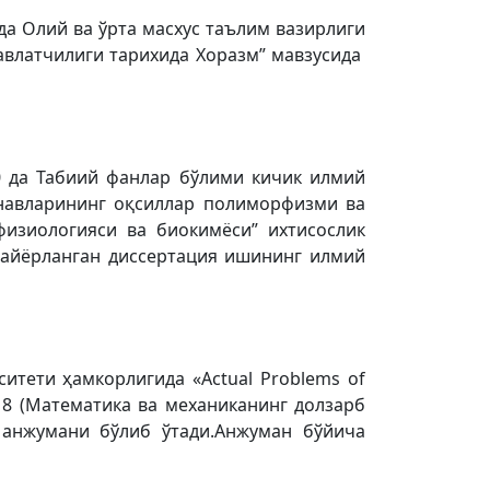
а Олий ва ўрта масхус таълим вазирлиги
давлатчилиги тарихида Хоразм” мавзусида
0 да Табиий фанлар бўлими кичик илмий
 навларининг оқсиллар полиморфизми ва
физиологияси ва биокимёси” ихтисослик
тайёрланган диссертация ишининг илмий
итети ҳамкорлигида «Actual Problems of
018 (Математика ва механиканинг долзарб
 анжумани бўлиб ўтади.Анжуман бўйича