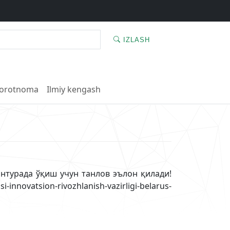
IZLASH
orotnoma
Ilmiy kengash
нтурада ўқиш учун танлов эълон қилади!
ovatsion-rivozhlanish-vazirligi-belarus-