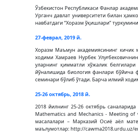
Ўзбекистон Республикаси Фанлар академ
Урганч давлат университети билан ҳамко
навбатдаги “Хоразм ўқишлари” туркумини
27-феврал, 2019 й.
Хоразм Маъмун академиясининг кичик м
ходими Хамраев Нурбек Улуғбековичнин
уларнинг қимматли хўжалик белгилари 
йўналишида биология фанлари бўйича ф
семинари бўлиб ўтади. Барча илмий ходи
25-26 октябрь, 2018 й.
2018 йилнинг 25-26 октябрь саналарида
Mathematics and Mechanics - Meeting of
масалалари – Марказий Осиё аёл мате
маълумотлар: http://cawma2018.urdu.uz/e