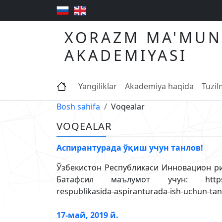
XORAZM MA'MUN
AKADEMIYASI
Yangiliklar
Akademiya haqida
Tuzi
Bosh sahifa
Voqealar
VOQEALAR
Аспирантурада ўқиш учун танлов!
Ўзбекистон Республикаси Инновацион ри
Батафсил маълумот учун: https://mininno
respublikasida-aspiranturada-ish-uchun-tanl
17-май, 2019 й.