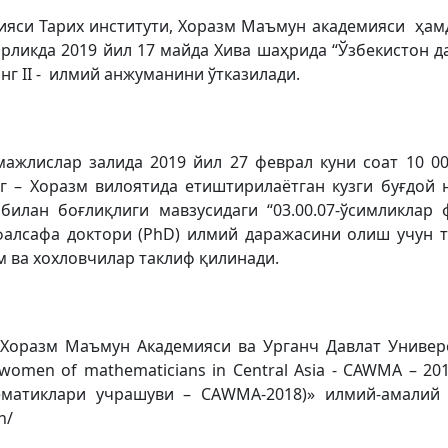
ияси Тарих институти, Хоразм Маъмун академияси ҳамд
рликда 2019 йил 17 майда Хива шаҳрида “Ўзбекистон 
нг II - илмий анжуманини ўтказилади.
ажлислар залида 2019 йил 27 феврал куни соат 10 0
г – Хоразм вилоятида етиштирилаётган кузги буғдой
билан боғлиқлиги мавзусидаги “03.00.07-ўсимликлар 
алсафа доктори (PhD) илмий даражасини олиш учун 
м ва хохловчилар таклиф қилинади.
 Хоразм Маъмун Академияси ва Урганч Давлат Универс
 women of mathematicians in Central Asia - CAWMA – 2
матиклари учрашуви – CАWМА-2018)» илмий-амалий
n/