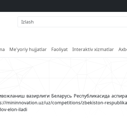
lma
Me'yoriy hujjatlar
Faoliyat
Interaktiv xizmatlar
Axb
вожланиш вазирлиги Беларусь Республикасида аспира
vation.uz/uz/competitions/zbekiston-respublikasi-inn
ov-elon-iladi