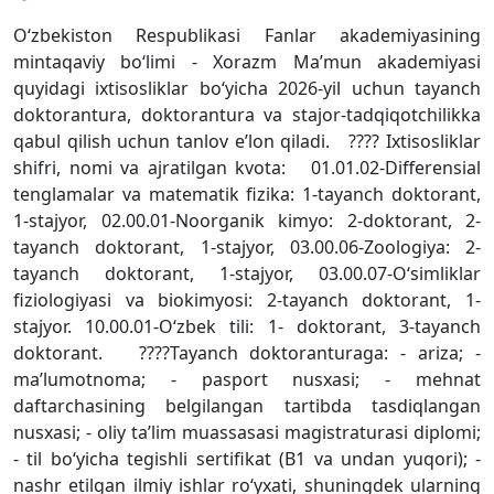
O‘zbekiston Respublikasi Fanlar akademiyasining
mintaqaviy bo‘limi - Xorazm Ma’mun akademiyasi
quyidagi ixtisosliklar bo‘yicha 2026-yil uchun tayanch
doktorantura, doktorantura va stajor-tadqiqotchilikka
qabul qilish uchun tanlov e’lon qiladi. ???? Ixtisosliklar
shifri, nomi va ajratilgan kvota: 01.01.02-Differensial
tenglamalar va matematik fizika: 1-tayanch doktorant,
1-stajyor, 02.00.01-Noorganik kimyo: 2-doktorant, 2-
tayanch doktorant, 1-stajyor, 03.00.06-Zoologiya: 2-
tayanch doktorant, 1-stajyor, 03.00.07-O‘simliklar
fiziologiyasi va biokimyosi: 2-tayanch doktorant, 1-
stajyor. 10.00.01-O‘zbek tili: 1- doktorant, 3-tayanch
doktorant. ????Tayanch doktoranturaga: - ariza; -
ma’lumotnoma; - pasport nusxasi; - mehnat
daftarchasining belgilangan tartibda tasdiqlangan
nusxasi; - oliy ta’lim muassasasi magistraturasi diplomi;
- til bo‘yicha tegishli sertifikat (B1 va undan yuqori); -
nashr etilgan ilmiy ishlar ro‘yxati, shuningdek ularning