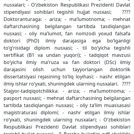
nusxalari; - O‘zbekiston Respublikasi Prezidenti Davlat
stipendiyasi sohiblari tegishli hujjat nusxasi; ????
Doktoranturaga: - ariza; - ma’lumotnoma; - mehnat
daftarchasining belgilangan tartibda tasdiqlangan
nusxasi; - oliy ma’lumot, fan nomzodi yoxud falsafa
doktori (PhD) ilmiy darajasiga ega bo‘lganligi
to‘g‘risidagi diplom nusxasi; - til bo‘yicha tegishli
sertifikat (B1 va undan yuqori); - tadqiqot mavzusi
bo‘yicha ilmiy ma’ruza va fan doktori (DSc) ilmiy
darajasini olish uchun tayyorlangan doktorlik
dissertatsiyasi rejasining to‘liq loyihasi; - nashr etilgan
ilmiy ishlar ro‘yxati, shuningdek ularning nusxalari. ????
Stajyor-tadqiqotchilikka: - ariza; - ma’lumotnoma; -
pasport nusxasi; - mehnat daftarchasining belgilangan
tartibda tasdiqlangan nusxasi; - oliy ta’lim muassasasi
magistraturasi diplomi; - nashr etilgan ilmiy ishlar
ro‘yxati, shuningdek ularning nusxalari; - O‘zbekiston
Respublikasi Prezidenti Davlat stipendiyasi sohiblari