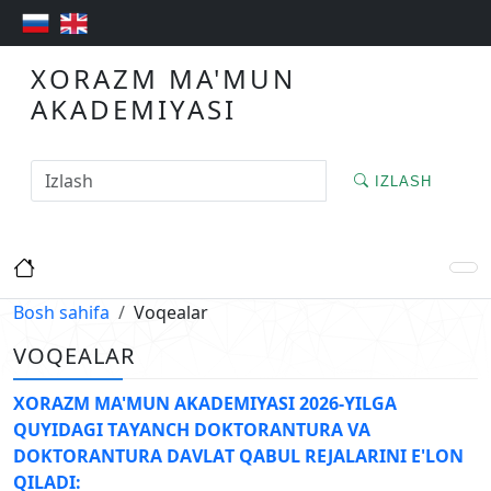
XORAZM MA'MUN
AKADEMIYASI
IZLASH
Bosh sahifa
Voqealar
VOQEALAR
XORАZM MА'MUN АKАDEMIYASI 2026-YILGА
QUYIDАGI TАYANCH DOKTORАNTURА VА
DOKTORАNTURА DАVLАT QАBUL REJАLАRINI E'LON
QILАDI: