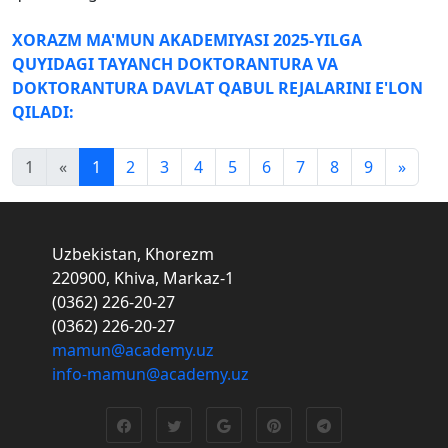
XORАZM MА'MUN АKАDEMIYASI 2025-YILGА
QUYIDАGI TАYANCH DOKTORАNTURА VА
DOKTORАNTURА DАVLАT QАBUL REJАLАRINI E'LON
QILАDI:
1
«
1
2
3
4
5
6
7
8
9
»
Uzbekistan, Khorezm
220900, Khiva, Markaz-1
(0362) 226-20-27
(0362) 226-20-27
mamun@academy.uz
info-mamun@academy.uz