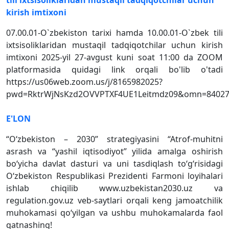
tili ixtsisoliklaridan mustaqil tadqiqotchilar uchun
kirish imtixoni
07.00.01-O`zbekiston tarixi hamda 10.00.01-O`zbek tili
ixtsisoliklaridan mustaqil tadqiqotchilar uchun kirish
imtixoni 2025-yil 27-avgust kuni soat 11:00 da ZOOM
platformasida quidagi link orqali bo'lib o'tadi
https://us06web.zoom.us/j/8165982025?
pwd=RktrWjNsKzd2OVVPTXF4UE1Leitmdz09&omn=84027
E'LON
“O‘zbekiston – 2030” strategiyasini “Atrof-muhitni
asrash va “yashil iqtisodiyot” yilida amalga oshirish
boʻyicha davlat dasturi va uni tasdiqlash toʻg‘risidagi
O‘zbekiston Respublikasi Prezidenti Farmoni loyihalari
ishlab chiqilib www.uzbekistan2030.uz va
regulation.gov.uz veb-saytlari orqali keng jamoatchilik
muhokamasi qo‘yilgan va ushbu muhokamalarda faol
qatnashing!