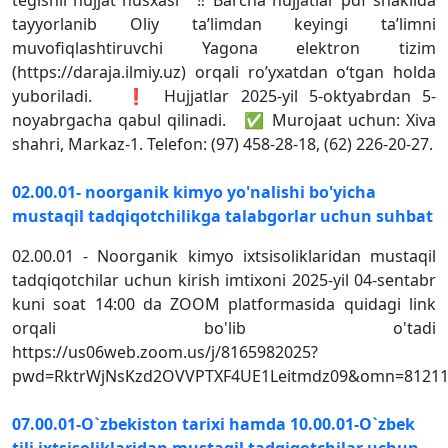
tegishli hujjat nusxasi ‼ Barcha hujjatlar pdf shaklida
tayyorlanib Oliy taʼlimdan keyingi taʼlimni
muvofiqlashtiruvchi Yagona elektron tizim
(https://daraja.ilmiy.uz) orqali roʼyxatdan o‘tgan holda
yuboriladi. ❗ Hujjatlar 2025-yil 5-oktyabrdan 5-
noyabrgacha qabul qilinadi. ✅ Murojaat uchun: Xiva
shahri, Markaz-1. Telefon: (97) 458-28-18, (62) 226-20-27.
02.00.01- noorganik kimyo yo'nalishi bo'yicha
mustaqil tadqiqotchilikga talabgorlar uchun suhbat
02.00.01 - Noorganik kimyo ixtsisoliklaridan mustaqil
tadqiqotchilar uchun kirish imtixoni 2025-yil 04-sentabr
kuni soat 14:00 da ZOOM platformasida quidagi link
orqali bo'lib o'tadi
https://us06web.zoom.us/j/8165982025?
pwd=RktrWjNsKzd2OVVPTXF4UE1Leitmdz09&omn=81211
07.00.01-O`zbekiston tarixi hamda 10.00.01-O`zbek