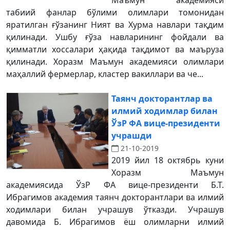
Маъмун академияси
табиий фанлар бўлими олимлари томонидан
яратилган ғўзанинг Ният ва Хурма навлари тақдим
қилинади. Ушбу ғўза навларининг фойдали ва
қимматли хоссалари ҳақида тақдимот ва маъруза
қилинади. Хоразм Маъмун академияси олимлари
маҳаллий фермерлар, кластер вакиллари ва че...
Таянч докторантлар ва
илмий ходимлар билан
ЎзР ФА вице-президенти
учрашди
21-10-2019
2019 йил 18 октябрь куни
Хоразм Маъмун
академиясида ЎзР ФА вице-президенти Б.Т.
Ибрагимов академия таянч докторантлари ва илмий
ходимлари билан учрашув ўтказди. Учрашув
давомида Б. Ибрагимов ёш олимларни илмий