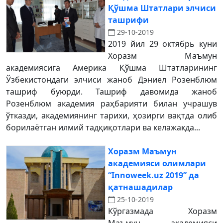
Қўшма Штатлари элчиси
ташрифи
29-10-2019
2019 йил 29 октябрь куни
Хоразм Маъмун
академиясига Америка Қўшма Штатларининг
Ўзбекистондаги элчиси жаноб Дэниел Розенблюм
ташриф буюрди. Ташриф давомида жаноб
Розенблюм академия раҳбарияти билан учрашув
ўтказди, академиянинг тарихи, ҳозирги вақтда олиб
борилаётган илмий тадқиқотлари ва келажакда...
Хоразм Маъмун
академияси олимлари
“Innoweek.uz 2019” да
қатнашадилар
25-10-2019
Кўргазмада Хоразм