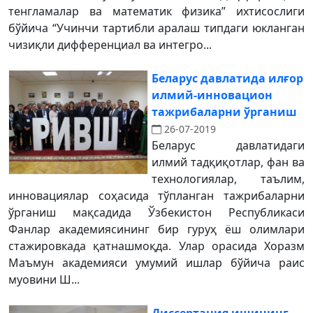
тенгламалар ва математик физика” ихтисослиги
бўйича “Учинчи тартибли аралаш типдаги юкланган
чизиқли дифференциал ва интегро...
Беларус давлатида илғор
илмий-инновацион
тажрибаларни ўрганиш
26-07-2019
Беларус давлатидаги
илмий тадқиқотлар, фан ва
технологиялар, таълим,
инновациялар соҳасида тўпланган тажрибаларни
ўрганиш мақсадида Ўзбекистон Республикаси
Фанлар академиясининг бир гуруҳ ёш олимлари
стажировкада қатнашмоқда. Улар орасида Хоразм
Маъмун академияси умумий ишлар бўйича раис
муовини Ш...