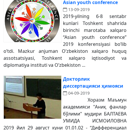
Asian youth conference
13-09-2019
2019-yilning 6-8 sentabr
kunlari Toshkent shahrida
birinchi marotaba xalqaro
“Asian youth conference”
2019 konferensiyasi bo’lib
o’tdi. Mazkur anjuman O’zbekiston xalqaro huquq
assotsatsiyasi, Toshkent xalqaro iqtisodiyot va
diplomatiya instituti va O’zbekiston ...
Докторлик
диссертацияси ҳимояси
04-09-2019
Хоразм Маъмун
академияси "Аниқ фанлар
бўлими" мудири БАЛТАЕВА
УМИДА ИСМОИЛОВНА
2019 йил 29 август куни 01.01.02 - “Дифференциал