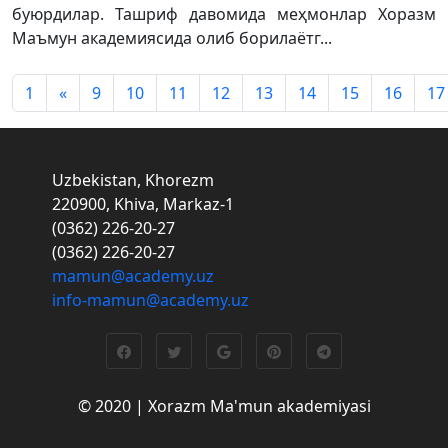
буюрдилар. Ташриф давомида меҳмонлар Хоразм
Маъмун академиясида олиб борилаётг...
1
«
9
10
11
12
13
14
15
16
17
Uzbekistan, Khorezm
220900, Khiva, Markaz-1
(0362) 226-20-27
(0362) 226-20-27
mamun@academy.uz
info-mamun@academy.uz
© 2020 | Xorazm Ma'mun akademiyasi