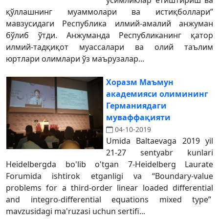
ўсимликлар етиштириш ва
қўллашнинг муаммолари ва истиқболлари”
мавзусидаги Республика илмий-амалий анжуман
бўлиб ўтди. Анжуманда Республиканинг қатор
илмий-тадқиқот муассалари ва олий таълим
юртлари олимлари ўз маърузалар...
Хоразм Маъмун
академияси олимининг
Германиядаги
муваффақияти
04-10-2019
Umida Baltaevaga 2019 yil
21-27 sentyabr kunlari
Heidelbergda bo'lib o'tgan 7-Heidelberg Laurate
Forumida ishtirok etganligi va “Boundary-value
problems for a third-order linear loaded differential
and integro-differential equations mixed type”
mavzusidagi ma'ruzasi uchun sertifi...