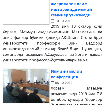
америкалик олим
иштирокида илмий
семинар утказилди
10-10-2019
2019 йил 10 октябр куни
Хоразм Маъмун академиясининг Математика ва
аниы фанлар бўлими қошида АҚШнинг Стони Брук
университети профессори Эрик Бедфорд
иштирокида илмий семинар булиб ўтди. Шунингдек,
семинарда академик А.Садуллаев ва Урганч давлат
университети профессор-ўқитувчилари ва ма...
Илмий-амалий
конференция
08-10-2019
Хоразм Маъмун
академиясида 2019 йил 7-8
октябрь кунлари “Доривор