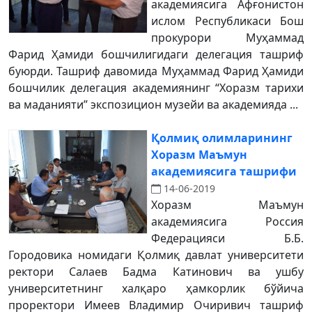
академиясига Афғонистон
ислом Республикаси Бош
прокурори Муҳаммад
Фарид Ҳамиди бошчилигидаги делегация ташриф
буюрди. Ташриф давомида Муҳаммад Фарид Ҳамиди
бошчилик делегация академиянинг “Хоразм тарихи
ва маданияти” экспозицион музейи ва академияда ...
Қолмиқ олимларининг
Хоразм Маъмун
академиясига ташрифи
14-06-2019
Хоразм Маъмун
академиясига Россия
Федерацияси Б.Б.
Городовика номидаги Қолмиқ давлат университети
ректори Салаев Бадма Катинович ва ушбу
университетнинг халқаро ҳамкорлик бўйича
проректори Имеев Владимир Очиривич ташриф