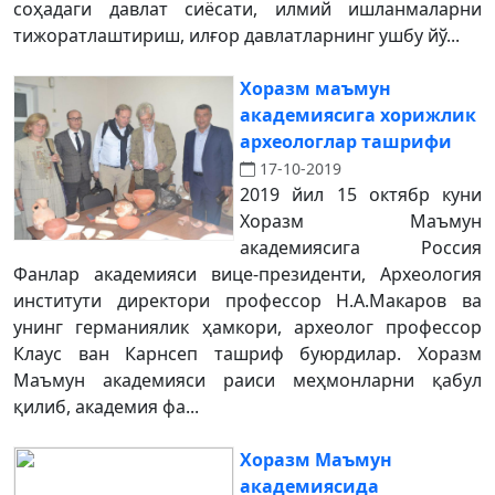
соҳадаги давлат сиёсати, илмий ишланмаларни
тижоратлаштириш, илғор давлатларнинг ушбу йў...
Хоразм маъмун
академиясига хорижлик
археологлар ташрифи
17-10-2019
2019 йил 15 октябр куни
Хоразм Маъмун
академиясига Россия
Фанлар академияси вице-президенти, Археология
институти директори профессор Н.А.Макаров ва
унинг германиялик ҳамкори, археолог профессор
Клаус ван Карнсеп ташриф буюрдилар. Хоразм
Маъмун академияси раиси меҳмонларни қабул
қилиб, академия фа...
Хоразм Маъмун
академиясида