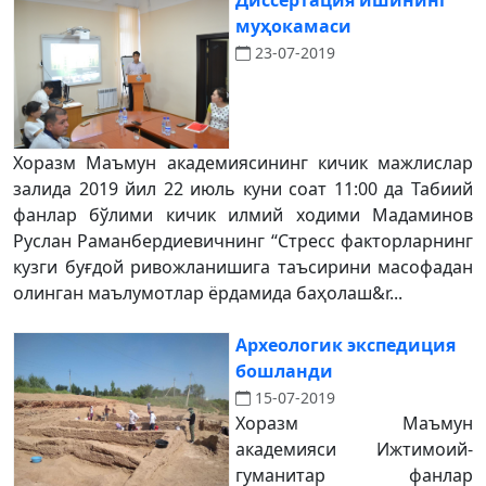
Диссертация ишининг
муҳокамаси
23-07-2019
Хоразм Маъмун академиясининг кичик мажлислар
залида 2019 йил 22 июль куни соат 11:00 да Табиий
фанлар бўлими кичик илмий ходими Мадаминов
Руслан Раманбердиевичнинг “Стресс факторларнинг
кузги буғдой ривожланишига таъсирини масофадан
олинган маълумотлар ёрдамида баҳолаш&r...
Археологик экспедиция
бошланди
15-07-2019
Хоразм Маъмун
академияси Ижтимоий-
гуманитар фанлар