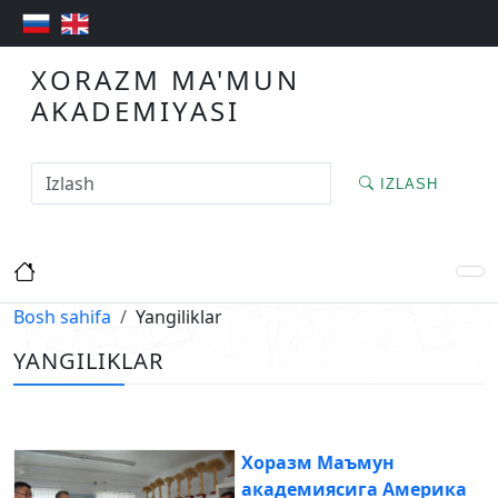
XORAZM MA'MUN
AKADEMIYASI
IZLASH
Bosh sahifa
Yangiliklar
YANGILIKLAR
Хоразм Маъмун
академиясига Америка