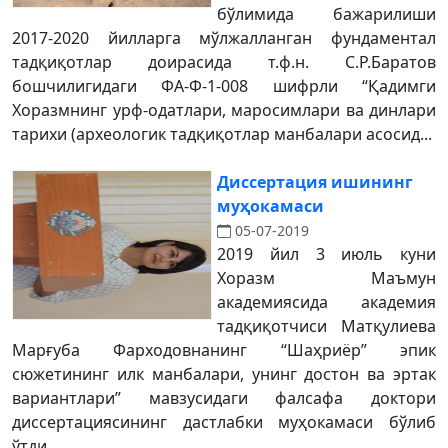
бўлимида бажарилиши
2017-2020 йилларга мўлжалланган фундаментал
тадқиқотлар доирасида т.ф.н. С.Р.Баратов
бошчилигидаги ФА-Ф-1-008 шифрли “Қадимги
Хоразмнинг урф-одатлари, маросимлари ва динлари
тарихи (археологик тадқиқотлар манбалари асосид...
Диссертация ишининг
муҳокамаси
05-07-2019
2019 йил 3 июль куни
Хоразм Маъмун
академиясида академия
тадқиқотчиси Матқулиева
Марғуба Фарходовнанинг “Шаҳриёр” эпик
сюжетининг илк манбалари, унинг достон ва эртак
вариантлари” мавзусидаги фалсафа доктори
диссертациясининг дастлабки муҳокамаси бўлиб
ўтди. ...