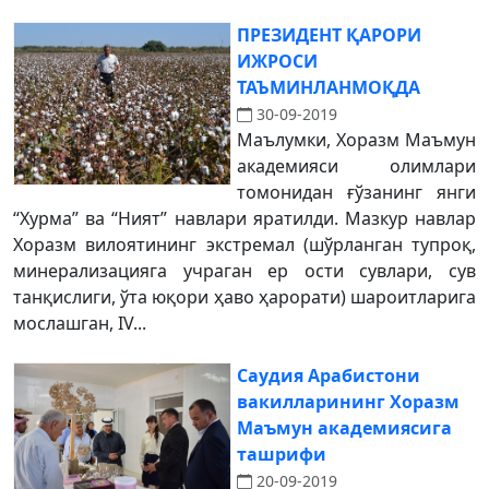
ПРЕЗИДЕНТ ҚАРОРИ
ИЖРОСИ
ТАЪМИНЛАНМОҚДА
30-09-2019
Маълумки, Хоразм Маъмун
академияси олимлари
томонидан ғўзанинг янги
“Хурма” ва “Ният” навлари яратилди. Мазкур навлар
Хоразм вилоятининг экстремал (шўрланган тупроқ,
минерализацияга учраган ер ости сувлари, сув
танқислиги, ўта юқори ҳаво ҳарорати) шароитларига
мослашган, IV...
Саудия Арабистони
вакилларининг Хоразм
Маъмун академиясига
ташрифи
20-09-2019