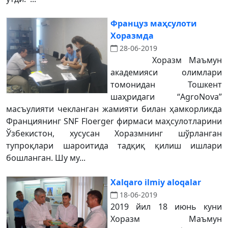
Француз маҳсулоти
Хоразмда
28-06-2019
Хоразм Маъмун
академияси олимлари
томонидан Тошкент
шаҳридаги “AgroNova”
масъулияти чекланган жамияти билан ҳамкорликда
Франциянинг SNF Floerger фирмаси маҳсулотларини
Ўзбекистон, хусусан Хоразмнинг шўрланган
тупроқлари шароитида тадқиқ қилиш ишлари
бошланган. Шу му...
Xalqaro ilmiy aloqalar
18-06-2019
2019 йил 18 июнь куни
Хоразм Маъмун