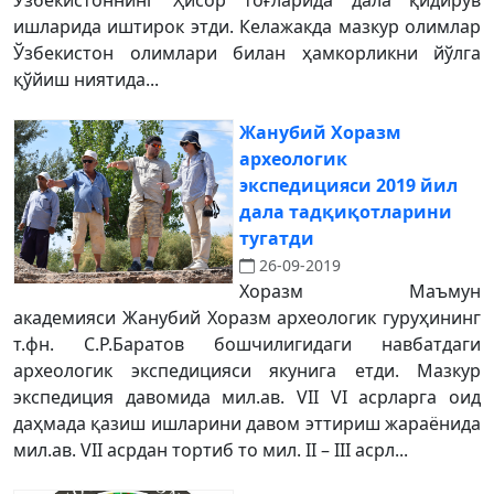
Ўзбекистоннинг Ҳисор тоғларида дала қидирув
ишларида иштирок этди. Келажакда мазкур олимлар
Ўзбекистон олимлари билан ҳамкорликни йўлга
қўйиш ниятида...
Жанубий Хоразм
археологик
экспедицияси 2019 йил
дала тадқиқотларини
тугатди
26-09-2019
Хоразм Маъмун
академияси Жанубий Хоразм археологик гуруҳининг
т.фн. С.Р.Баратов бошчилигидаги навбатдаги
археологик экспедицияси якунига етди. Мазкур
экспедиция давомида мил.ав. VII VI асрларга оид
даҳмада қазиш ишларини давом эттириш жараёнида
мил.ав. VII асрдан тортиб то мил. II – III асрл...