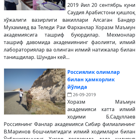
2019 йил 20 сентябрь куни
Саудия Арабистони қишлоқ
хўжалиги вазирлиги вакиллари Алсаган Бандер
Мухаммед ва Теледи Раи Фарханлар Хоразм Маъмун
академиясига ташриф буюрдилар. Мехмонлар
ташриф давомида академиянинг фаолияти, илмий
лабораториялар ва олинган илмий натижалар билан
танишдилар. Шундан кей...
Россиялик олимлар
билан ҳамкорлик
йўлида
26-09-2019
Хоразм Маъмун
академияси катта илмий
ходими Б.Садуллаев
Россиянинг Фанлар академияси Сибир филиалининг
В.Маринов бошчилигидаги илмий ходимлари билан