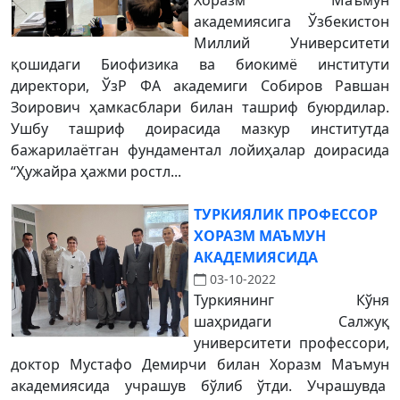
Хоразм Маъмун
академиясига Ўзбекистон
Миллий Университети
қошидаги Биофизика ва биокимё институти
директори, ЎзР ФА академиги Собиров Равшан
Зоирович ҳамкасблари билан ташриф буюрдилар.
Ушбу ташриф доирасида мазкур институтда
бажарилаётган фундаментал лойиҳалар доирасида
“Ҳужайра ҳажми ростл...
ТУРКИЯЛИК ПРОФЕССОР
ХОРАЗМ МАЪМУН
АКАДЕМИЯСИДА
03-10-2022
Туркиянинг Кўня
шаҳридаги Салжуқ
университети профессори,
доктор Мустафо Демирчи билан Хоразм Маъмун
академиясида учрашув бўлиб ўтди. Учрашувда