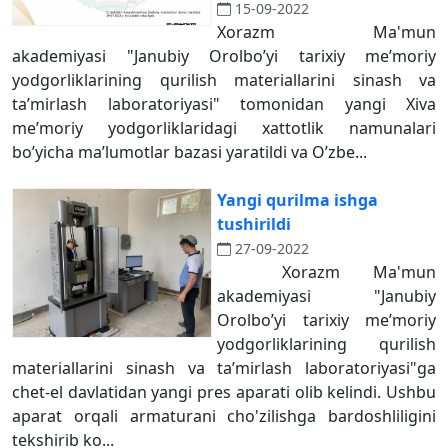
15-09-2022
Xorazm Ma'mun
akademiyasi "Janubiy Orolbo’yi tarixiy me’moriy
yodgorliklarining qurilish materiallarini sinash va
ta’mirlash laboratoriyasi" tomonidan yangi Xiva
me’moriy yodgorliklaridagi xattotlik namunalari
bo’yicha ma’lumotlar bazasi yaratildi va O’zbe...
Yangi qurilma ishga
tushirildi
27-09-2022
Xorazm Ma'mun
akademiyasi "Janubiy
Orolbo’yi tarixiy me’moriy
yodgorliklarining qurilish
materiallarini sinash va ta’mirlash laboratoriyasi"ga
chet-el davlatidan yangi pres aparati olib kelindi. Ushbu
aparat orqali armaturani cho'zilishga bardoshliligini
tekshirib ko...