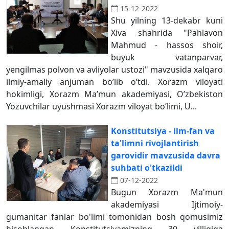
15-12-2022
Shu yilning 13-dekabr kuni
Xiva shahrida "Pahlavon
Mahmud - hassos shoir,
buyuk vatanparvar,
yengilmas polvon va avliyolar ustozi" mavzusida xalqaro
ilmiy-amaliy anjuman boʼlib oʼtdi. Xorazm viloyati
hokimligi, Xorazm Maʼmun akademiyasi, Oʼzbekiston
Yozuvchilar uyushmasi Xorazm viloyat boʼlimi, U...
Konstitutsiya - ilm-fan va
ta'limni rivojlantirish
garovidir mavzusida davra
suhbati o'tkazildi
07-12-2022
Bugun Xorazm Ma'mun
akademiyasi Ijtimoiy-
gumanitar fanlar bo'limi tomonidan bosh qomusimiz