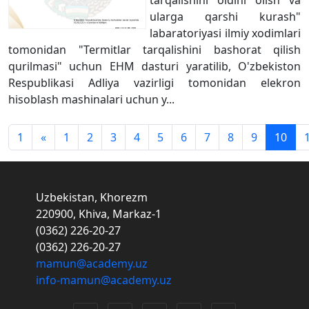
tarqalishini oldini olish va
ularga qarshi kurash"
labaratoriyasi ilmiy xodimlari
tomonidan "Termitlar tarqalishini bashorat qilish
qurilmasi" uchun EHM dasturi yaratilib, O'zbekiston
Respublikasi Adliya vazirligi tomonidan elekron
hisoblash mashinalari uchun y...
1
«
1
2
3
4
5
6
7
8
9
10
Uzbekistan, Khorezm
220900, Khiva, Markaz-1
(0362) 226-20-27
(0362) 226-20-27
mamun@academy.uz
info-mamun@academy.uz