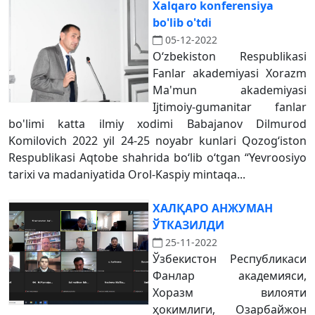
Xalqaro konferensiya
bo'lib o'tdi
05-12-2022
Oʻzbekiston Respublikasi
Fanlar akademiyasi Xorazm
Ma'mun akademiyasi
Ijtimoiy-gumanitar fanlar
bo'limi katta ilmiy xodimi Babajanov Dilmurod
Komilovich 2022 yil 24-25 noyabr kunlari Qozogʻiston
Respublikasi Aqtobe shahrida boʻlib oʻtgan “Yevroosiyo
tarixi va madaniyatida Orol-Kaspiy mintaqa...
ХАЛҚАРО АНЖУМАН
ЎТКАЗИЛДИ
25-11-2022
Ўзбекистон Республикаси
Фанлар академияси,
Хоразм вилояти
ҳокимлиги, Озарбайжон