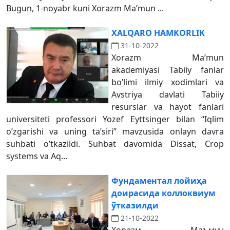
Bugun, 1-noyabr kuni Xorazm Maʼmun ...
XALQARO HAMKORLIK
31-10-2022
Xorazm Maʼmun
akademiyasi Tabiiy fanlar
boʼlimi ilmiy xodimlari va
Аvstriya davlati Tabiiy
resurslar va hayot fanlari
universiteti professori Yozef Eyttsinger bilan “Iqlim
oʼzgarishi va uning taʼsiri” mavzusida onlayn davra
suhbati oʼtkazildi. Suhbat davomida Dissat, Crop
systems va Aq...
Фундаментал лойиҳа
доирасида коллоквиум
ўтказилди
21-10-2022