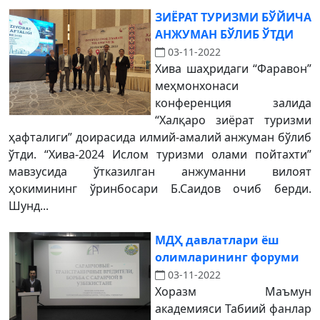
ЗИЁРАТ ТУРИЗМИ БЎЙИЧА
АНЖУМАН БЎЛИБ ЎТДИ
03-11-2022
Хива шаҳридаги “Фаравон”
меҳмонхонаси
конференция залида
“Халқаро зиёрат туризми
ҳафталиги” доирасида илмий-амалий анжуман бўлиб
ўтди. “Хива-2024 Ислом туризми олами пойтахти”
мавзусида ўтказилган анжуманни вилоят
ҳокимининг ўринбосари Б.Саидов очиб берди.
Шунд...
МДҲ давлатлари ёш
олимларининг форуми
03-11-2022
Хоразм Маъмун
академияси Табиий фанлар