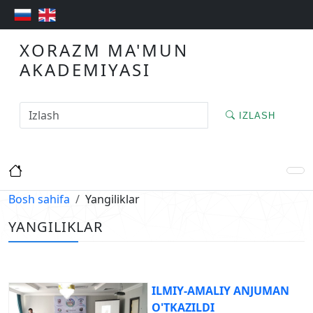
XORAZM MA'MUN
AKADEMIYASI
IZLASH
Bosh sahifa
Yangiliklar
YANGILIKLAR
ILMIY-АMАLIY АNJUMАN
O'TKAZILDI