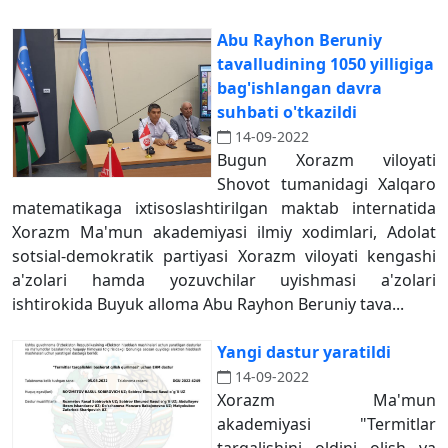
Abu Rayhon Beruniy
tavalludining 1050 yilligiga
bag'ishlangan davra
suhbati o'tkazildi
14-09-2022
Bugun Xorazm viloyati
Shovot tumanidagi Xalqaro
matematikaga ixtisoslashtirilgan maktab internatida
Xorazm Ma'mun akademiyasi ilmiy xodimlari, Adolat
sotsial-demokratik partiyasi Xorazm viloyati kengashi
a'zolari hamda yozuvchilar uyishmasi a'zolari
ishtirokida Buyuk alloma Abu Rayhon Beruniy tava...
Yangi dastur yaratildi
14-09-2022
Xorazm Ma'mun
akademiyasi "Termitlar