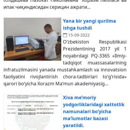
Юлдашева Назокат Николаевна “Хоразм пилласи ва
ипак чиқиндисидан серицин ажрати...
Yana bir yangi qurilma
ishga tushdi
15-09-2022
O‘zbekiston Respublikasi
Prezidentining 2017 yil 1
noyabrdagi PQ-3365 «Ilmiy-
tadqiqot muassasalarining
infratuzilmasini yanada mustahkamlash va innovatsion
faoliyatini rivojlantirish chora-tadbirlari to‘g‘risida»
qarori bo‘yicha Xorazm Ma’mun akademiyasig...
Xiva me’moriy
yodgorliklaridagi xattotlik
namunalari bo’yicha
ma’lumotlar bazasi
yaratildi.