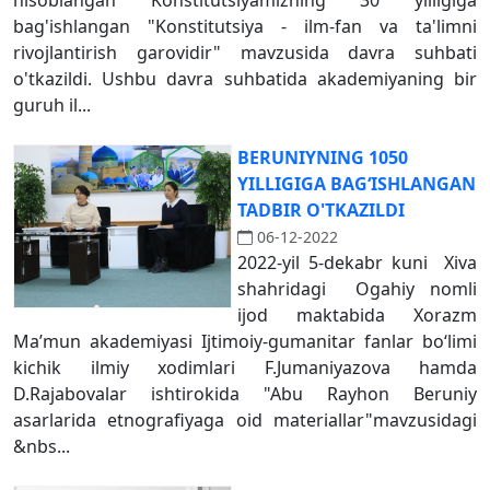
hisoblangan Konstitutsiyamizning 30 yilligiga
bag'ishlangan "Konstitutsiya - ilm-fan va ta'limni
rivojlantirish garovidir" mavzusida davra suhbati
o'tkazildi. Ushbu davra suhbatida akademiyaning bir
guruh il...
BERUNIYNING 1050
YILLIGIGA BAG‘ISHLANGAN
TADBIR O'TKAZILDI
06-12-2022
2022-yil 5-dekabr kuni Xiva
shahridagi Ogahiy nomli
ijod maktabida Xorazm
Ma’mun akademiyasi Ijtimoiy-gumanitar fanlar bo‘limi
kichik ilmiy xodimlari F.Jumaniyazova hamda
D.Rajabovalar ishtirokida "Abu Rayhon Beruniy
asarlarida etnografiyaga oid materiallar"mavzusidagi
&nbs...