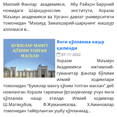
Миллий Фанлар академияси, Абу Райҳон Беруний
номидаги Шарқшунослик институти, Хоразм
Маъмун академияси ва Урганч давлат университети
томонидан “Маҳмуд Замахшарий-шарқнинг машҳур
алломаси в...
Янги қўлланма нашр
қилинди
07-11-2022
Хоразм Маъмун
Академияси ижтимоий-
гуманитар фанлар бўлими
илмий ходимлари
томонидан “Буюклар мангу қўним топган маскан” деб
номланган Хоразм тарихини ўрганувчилар учун янги
қўлланма нашр этилди. Илмий ходимлар
Ш.Матяқубов, Ф.Жуманиязова, Х.Аминовлар
томонидан тайёрланган ушбу қўлланмад...