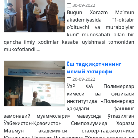
30-09-2022
Bugun Xorazm Ma’mun
akademiyasida “1-oktabr
o’qituvchi va murabbiylar
kuni” munosabati bilan bir
qancha ilmiy xodimlar kasaba uyishmasi tomonidan
mukofotlandi....
Ёш тадқиқотчининг
илмий эътирофи
26-09-2022
ЎзР ФА Полимерлар
кимёси ва физикаси
институтида «Полимерлар
ҳақидаги фаннинг
замонавий муаммолари» мавзусида ўтказилган
Ўзбекистон-Қозоғистон Симпозиумида Хоразм
Маъмун академияси стажер-тадқиқотчиси