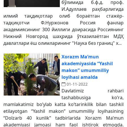
бўлимида б.ф.д. проф.
И.Адуллаев раҳбарлигида
илмий тақдиқотлар олиб бораётган стажёр-
тадқиқотчи Ф.Нуржонов Россия фанлар
академиясининг 300 йиллиги доирасида Россиянинг
Нижний Новгород шаҳрида ўтказилаётган МДҲ
давлатлари ёш олимларининг "Наука без границ" х...
Xorazm Maʼmun
akademiyasida “Yashil
makon” umummilliy
loyihasi amalda
01-11-2022
Davlatimiz rahbari
tashabbusiga koʼra,
mamlakatimiz boʼylab katta koʼtarinkilik bilan tashkil
etilayotgan “Yashil makon” umummilliy loyihasining
“Dolzarb 40 kunlik” tadbirlarida Xorazm Maʼmun
akademiyasi jamoasi ham faol ishtirok etmoqda.