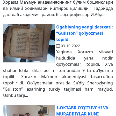
Хоразм Маъмун академиясининг бўлим бошлиқлари
ва илмий ходимлари иштирок қилишди. Тадбирда
дастлаб академия раиси, б.ф.д.профессор И.Абд...
Ogahiyning yangi dastxati:
“Guliston” qoʼlyozmasi
topildi
03-10-2022
Yaqinda Xorazm viloyati
hududida yana nodir
qoʼlyozmalar topildi. Xiva
shahar Ichki ishlar boʼlimi tomonidan 9 ta qoʼlyozma
topilib, Xorazm Maʼmun akademiyasi tasarrufiga
topshirildi. Qoʼlyozmalar orasida Saʼdiy Sheroziyning
“Guliston” asarining turkiy tarjimasi ham mavjud.
Ushbu tarji...
1-OKTABR O‘QITUVCHI VA
MURABBIYLAR KUNI