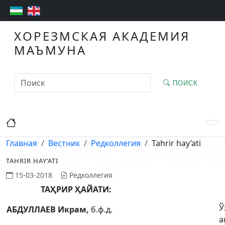
ХОРЕЗМСКАЯ АКАДЕМИЯ
МАЪМУНА
ПОИСК
Главная
Вестник
Редколлегия
Tahrir hay’ati
TAHRIR HAY’ATI
15-03-2018
Редколлегия
ТАҲРИР ҲАЙАТИ:
Ў
АБДУЛЛАЕВ Икрам,
б.ф.д.
а