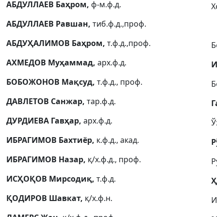
АБДУЛЛАЕВ Баҳром,
ф-м.ф.д.
Х
АБДУЛЛАЕВ Равшан,
тиб.ф.д.,проф.
АБДУҲАЛИМОВ Баҳром,
т.ф.д.,проф.
Б
АХМЕДОВ Муҳаммад,
арх.ф.д.
И
БОБОЖОНОВ Мақсуд,
т.ф.д., проф.
Б
ДАВЛЕТОВ Санжар,
тар.ф.д.
Г
ДУРДИЕВА Гавҳар,
арх.ф.д.
Ў
ИБРАГИМОВ Бахтиёр,
к.ф.д., акад.
Р
ИБРАГИМОВ Назар,
қ/х.ф.д., проф.
Р
ИСҲОҚОВ Мирсодиқ,
т.ф.д.
Ҳ
ҚОДИРОВ Шавкат,
қ/х.ф.н.
И