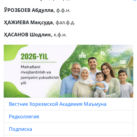
ЎРОЗБОЕВ Абдулла,
ф.ф.н.
ҲАЖИЕВА Мақсуда,
фал.ф.д.
ҲАСАНОВ Шодлик,
к.ф.н.
Вестник Хорезмской Академия Маъмуна
Редколлегия
Подписка