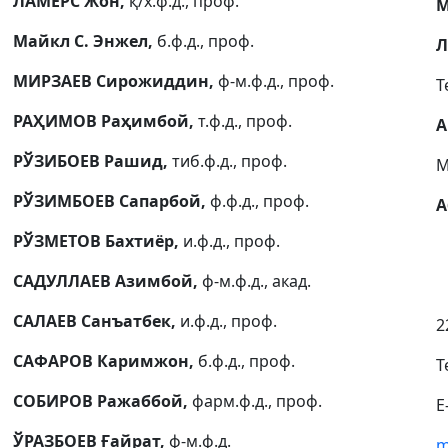
ЛАМЕРС Жон,
қ/х.ф.д., проф.
М
Майкл С. Энжел,
б.ф.д., проф.
Л
МИРЗАЕВ Сирожиддин,
ф-м.ф.д., проф.
Т
РАҲИМОВ Раҳимбой,
т.ф.д., проф.
А
РЎЗИБОЕВ Рашид,
тиб.ф.д., проф.
М
РЎЗИМБОЕВ Сапарбой,
ф.ф.д., проф.
А
РЎЗМЕТОВ Бахтиёр,
и.ф.д., проф.
САДУЛЛАЕВ Азимбой,
ф-м.ф.д., акад.
САЛАЕВ Санъатбек,
и.ф.д., проф.
2
САФАРОВ Каримжон,
б.ф.д., проф.
Т
СОБИРОВ Ражаббой,
фарм.ф.д., проф.
E
ЎРАЗБОЕВ Ғайрат,
ф-м.ф.д.
m