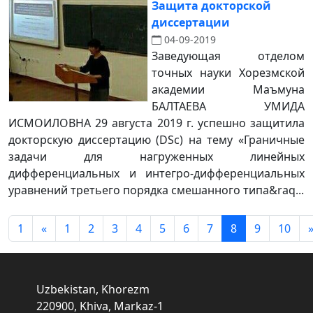
Защита докторской
диссертации
04-09-2019
Заведующая отделом
точных науки Хорезмской
академии Маъмуна
БАЛТАЕВА УМИДА
ИСМОИЛОВНА 29 августа 2019 г. успешно защитила
докторскую диссертацию (DSc) на тему «Граничные
задачи для нагруженных линейных
дифференциальных и интегро-дифференциальных
уравнений третьего порядка смешанного типа&raq...
1
«
1
2
3
4
5
6
7
8
9
10
Uzbekistan, Khorezm
220900, Khiva, Markaz-1