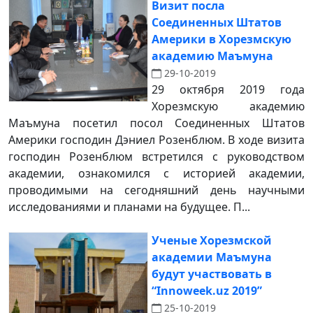
Визит посла
Соединенных Штатов
Америки в Хорезмскую
академию Маъмуна
29-10-2019
29 октября 2019 года
Хорезмскую академию
Маъмуна посетил посол Соединенных Штатов
Америки господин Дэниел Розенблюм. В ходе визита
господин Розенблюм встретился с руководством
академии, ознакомился с историей академии,
проводимыми на сегодняшний день научными
исследованиями и планами на будущее. П...
Ученые Хорезмской
академии Маъмуна
будут участвовать в
“Innoweek.uz 2019”
25-10-2019