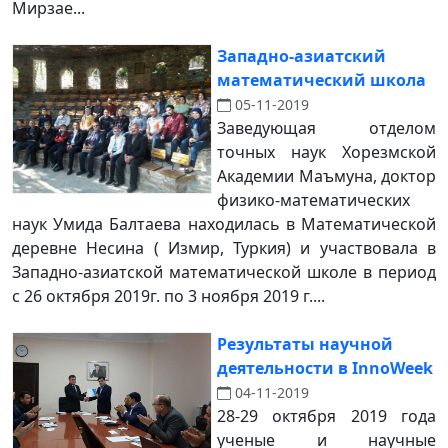
Мирзае...
Западно-азиатский
математический школа
05-11-2019
Заведующая отделом
точных наук Хорезмской
Академии Маъмуна, доктор
физико-математических
наук Умида Балтаева находилась в​ Математической
деревне Несина ( Измир, Туркия) и участвовала в
Западно-азиатской математической школе в период
с 26 октября 2019г. по 3 ноября 2019 г....
Результаты научной
деятельности в InnoWeek
04-11-2019
28-29 октября 2019 года
ученые и научные