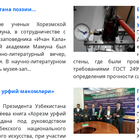
ана поэзии...
ве ученых Хорезмской
уна, в сотрудничестве с
-заповедника «Ичан Кала»
ой академии Мамуна был
но-литературный вечер,
. В научно-литературном
стены, где были пров
музея-зап...
требованиями ГОСТ 249
определения прочности сц
м урфий макомлари»
 Президента Узбекистана
ёева книга «Хорезм урфий
здана под руководством
бекского национального
го искусства, при участии