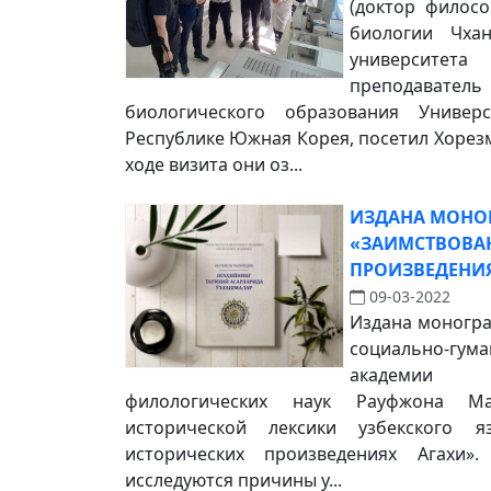
(доктор филос
биологии Чхан
университе
преподава
биологического образования Универ
Республике Южная Корея, посетил Хорез
ходе визита они оз...
ИЗДАНА МОНО
«ЗАИМСТВОВА
ПРОИЗВЕДЕНИЯ
09-03-2022
Издана моногр
социально-гума
академии 
филологических наук Рауфжона М
исторической лексики узбекского я
исторических произведениях Агахи»
исследуются причины у...