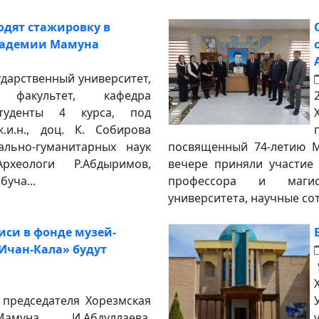
одят стажировку в
кадемии Мамуна
ударственный университет,
й факультет, кафедра
студенты 4 курса, под
к.и.н., доц. К. Собирова
ально-гуманитарных наук
посвященный 74-летию М
хеологи Р.Абдыримов,
вечере приняли участие
буча...
профессора и магист
университета, научные сот
иси в фонде музей-
Ичан-Кала» будут
 председателя Хорезмская
амуна И.Абдуллаева,