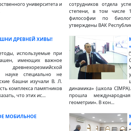
рственного университета и
сотрудников отдела ус
.
степени, в том числе 1
философии по биолог
утверждены ВАК Республик
ШНИ ДРЕВНЕЙ ХИВЫ!
тоды, используемые при
башен, имеющих важное
 древнехорезмийской
 в науке специально не
ские башни изучали В. Л.
часть комплекса памятников
динамика» (школа CIMPA).
зать, что этих ис...
прошла международна
геометрии». В кон...
ОЕ МОБИЛЬНОЕ