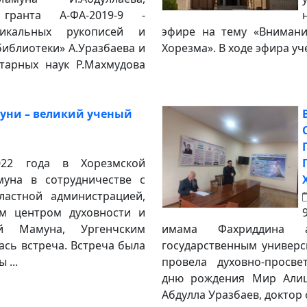
 гранта А-ФА-2019-9 -
икальных рукописей и
эфире на тему «Внимани
библиотеки» А.Уразбаева и
Хорезма». В ходе эфира уч
тарных наук Р.Махмудова
руни – великий ученый
22 года в Хорезмской
уна в сотрудничестве с
ластной администрацией,
им центром духовности и
ей Мамуна, Ургенчским
имама Фахриддина а
ась встреча. Встреча была
государственным универ
 ...
провела духовно-просве
дню рождения Мир Алиш
Абдулла Уразбаев, доктор 