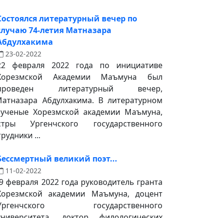
Состоялся литературный вечер по
случаю 74-летия Матназара
Абдулхакима
23-02-2022
22 февраля 2022 года по инициативе
Хорезмской Академии Маъмуна был
проведен литературный вечер,
атназара Абдулхакима. В литературном
 ученые Хорезмской академии Маъмуна,
ры Ургенчского государственного
рудники ...
Бессмертный великий поэт...
11-02-2022
9 февраля 2022 года руководитель гранта
Хорезмской академии Маъмуна, доцент
Ургенчского государственного
университета, доктор филологических