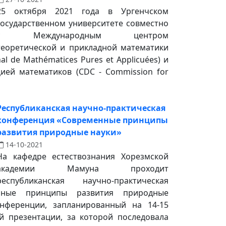
25 октября 2021 года в Ургенчском
государственном университете совместно
с Международным центром
теоретической и прикладной математики
nal de Mathématices Pures et Applicuées) и
ией математиков (CDC - Commission for
Республиканская научно-практическая
конференция «Современные принципы
развития природные науки»
14-10-2021
На кафедре естествознания Хорезмской
академии Мамуна проходит
республиканская научно-практическая
нные принципы развития природные
нференции, запланированный на 14-15
й презентации, за которой последовала