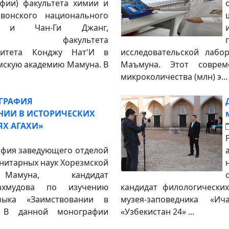
офии) факультета химии и
вонского национального
та и Чан-Ги Джанг,
тель факультета
ситета Конджу Нат'И в
исследовательской лабо
мскую академию Мамуна. В
Маъмуна. Этот соврем
микроколичества (млн) э...
ГРАФИЯ
НИИ В ИСТОРИЧЕСКИХ
Х АГАХИ»
афия заведующего отделой
нитарных наук Хорезмской
Мамуна, кандидат
ахмудова по изучению
кандидат филологически
зыка «Заимствовании в
музея-заповедника «И
. В данной монографии
«Узбекистан 24» ...