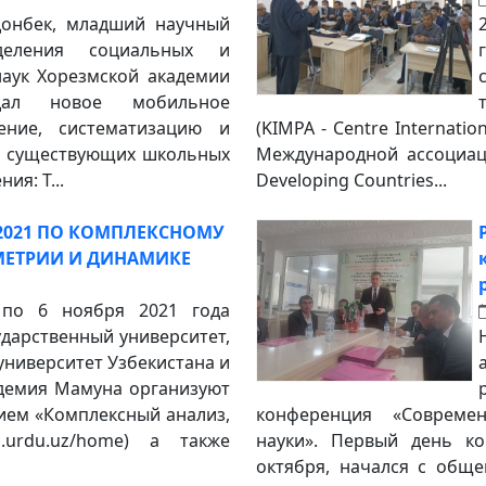
онбек, младший научный
деления социальных и
наук Хорезмской академии
дал новое мобильное
ение, систематизацию и
(KIMPA - Centre Internatio
е существующих школьных
Международной ассоциац
ия: T...
Developing Countries...
2021 ПО КОМПЛЕКСНОМУ
МЕТРИИ И ДИНАМИКЕ
 по 6 ноября 2021 года
ударственный университет,
ниверситет Узбекистана и
адемия Мамуна организуют
ием «Комплексный анализ,
конференция «Совреме
a.urdu.uz/home) а также
науки». Первый день ко
октября, начался с обще