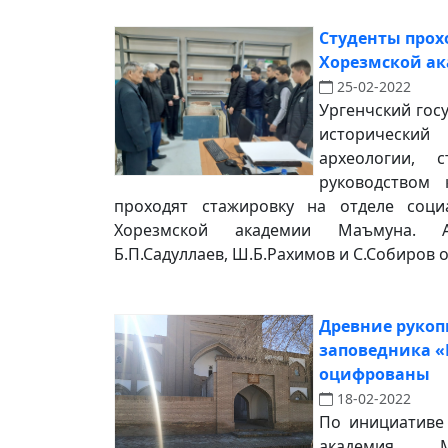
Студенты прох
Хорезмской а
25-02-2022
Ургенчский гос
исторически
археологии, 
руководством 
проходят стажировку на отделе соци
Хорезмской академии Маъмуна. Ар
Б.П.Садуллаев, Ш.Б.Рахимов и С.Собиров о
Древние рукоп
заповедника «
оцифрованы
18-02-2022
По инициативе
академия М