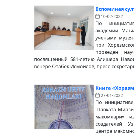
Вспоминая султ
10-02-2022
По инициати
академии Маъм
учеными музея
при Хорезмск
проведен науч
посвященный 581-летию Алишера Навои
вечере Отабек Исмоилов, пресс-секретарь 
Книга «Хораз
27-01-2022
По инициативе
Шавката Мирзи
макомлари» и
создателей Уз
центра макомно