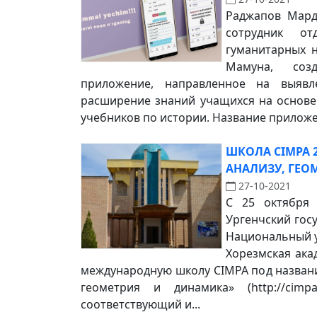
Раджапов Мард
сотрудник от
гуманитарных 
Мамуна, соз
приложение, направленное на выявл
расширение знаний учащихся на основ
учебников по истории. Название приложен
ШКОЛА CIMPA 
АНАЛИЗУ, ГЕО
27-10-2021
С 25 октября
Ургенчский гос
Национальный у
Хорезмская ак
международную школу CIMPA под назван
геометрия и динамика» (http://cimp
соответствующий и...