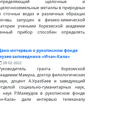
определяющий щелочные и
щелочноземельные металлы в природных
и сточных водах и различных образцах
почвы, запущен в физико-химической
ратории учеными Хорезмской академии
енный прибор способен определять
Дано интервью о рукописном фонде
музея-заповедника «Ичан-Кала»
28-02-2022
Руководитель гранта Хорезмской
академии Мамуна, доктор филологических
наук, доцент А.Уразбаев и заведующий
отделой социально-гуманитарных наук,
х наук Р.Махмудов в рукописном фонде
чан-Кала» дали интервью телеканалу