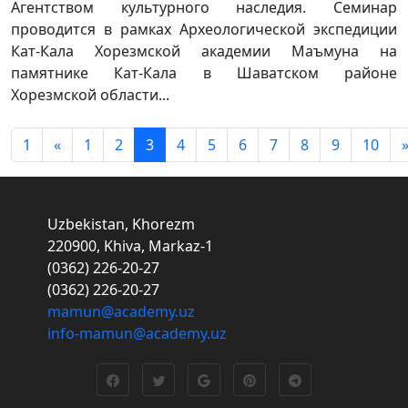
Агентством культурного наследия. Семинар
проводится в рамках Археологической экспедиции
Кат-Кала Хорезмской академии Маъмуна на
памятнике Кат-Кала в Шаватском районе
Хорезмской области...
1
«
1
2
3
4
5
6
7
8
9
10
Uzbekistan, Khorezm
220900, Khiva, Markaz-1
(0362) 226-20-27
(0362) 226-20-27
mamun@academy.uz
info-mamun@academy.uz