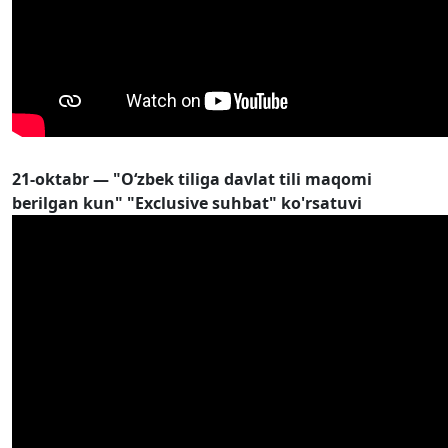
21-oktabr — "O‘zbek tiliga davlat tili maqomi
berilgan kun" "Exclusive suhbat" ko'rsatuvi