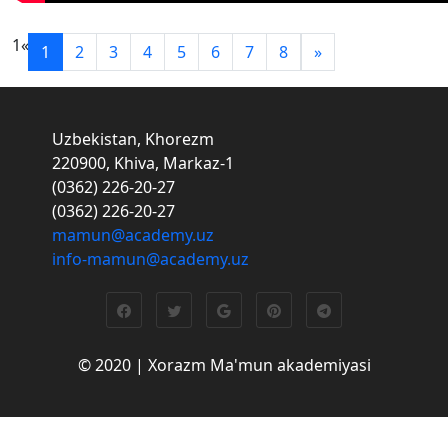
1
«
1
2
3
4
5
6
7
8
»
Uzbekistan, Khorezm
220900, Khiva, Markaz-1
(0362) 226-20-27
(0362) 226-20-27
mamun@academy.uz
info-mamun@academy.uz
© 2020 | Xorazm Ma'mun akademiyasi