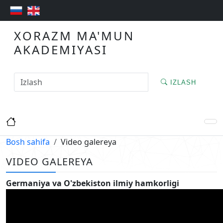
XORAZM MA'MUN
AKADEMIYASI
IZLASH
Bosh sahifa
Video galereya
VIDEO GALEREYA
Germaniya va O'zbekiston ilmiy hamkorligi