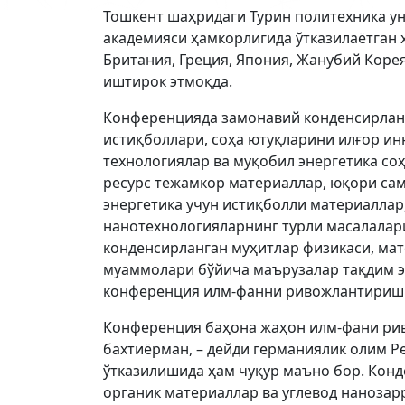
Тошкент шаҳридаги Турин политехника ун
академияси ҳамкорлигида ўтказилаётган 
Британия, Греция, Япония, Жанубий Корея
иштирок этмоқда.
Конференцияда замонавий конденсирланг
истиқболлари, соҳа ютуқларини илғор и
технологиялар ва муқобил энергетика с
ресурс тежамкор материаллар, юқори сам
энергетика учун истиқболли материаллар
нанотехнологияларнинг турли масалалар
конденсирланган муҳитлар физикаси, ма
муаммолари бўйича маърузалар тақдим э
конференция илм-фанни ривожлантириш й
Конференция баҳона жаҳон илм-фани рив
бахтиёрман, – дейди германиялик олим Р
ўтказилишида ҳам чуқур маъно бор. Кон
органик материаллар ва углевод нанозар