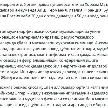
иверситети, Урганч давлат университети ва Хоразм Ма
халқаро анжуманда АҚШ, Германия, Италия, Франция, Б
 ва Россия каби 20 дан ортиқ давлатдан 50 дан зиёд оли
ан муҳитлар физикаси соҳаси муаммолари ва унинг
нновацион материаллар яратиш, ресурс тежамкор
оҳаларида қўллаш масалалари муҳокама қилинади. Анжу
арадорликка эга учинчи авлод қуёш элементлари, муқо
, наноэлектроника, квант информатикаси ҳамда замона
и юзасидан фикр алмашилади. Конференция ишига
териалшунослик ҳамда муқобил энергетиканинг долзарб
тилмоқда. Иштирокчилар юксак даражада ташкил этилг
ўлидаги ҳамкорликни янада мустаҳкамлашга хизмат қи
ожига беқиёс ҳисса қўшган алломалар юртига келгани
ейнхолд Эггер. – Ушбу анжуманннинг Маъмун академияс
денсирланган муҳитлар физикаси соҳасининг бош масал
ралари асосида қуёш элементларини яратишдан иборат.