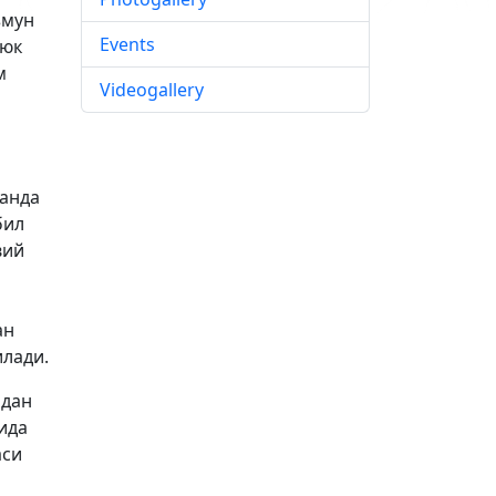
ъмун
Events
уюк
м
Videogallery
манда
бил
вий
ан
лади.
мдан
ида
аси