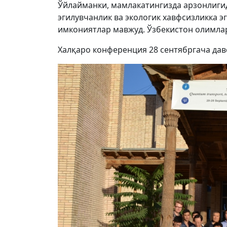
Ўйлайманки, мамлакатингизда арзонлигид
эгилувчанлик ва экологик хавфсизликка э
имкониятлар мавжуд. Ўзбекистон олимлар
Халқаро конференция 28 сентябргача дав