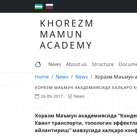
KHOREZM
MAMUN
ACADEMY
News
About us
Structure
Docume
Home
News
News
Хоразм Маъмун а
ХОРАЗМ МАЪМУН АКАДЕМИЯСИДА ХАЛҚАРО 
28-09-2017
News
Хоразм Маъмун академиясида “Конде
Квант транспорти, топологик эффектл
айлантириш” мавзусида халқаро кон