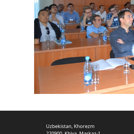
Uzbekistan, Khorezm
220900, Khiva, Markaz-1