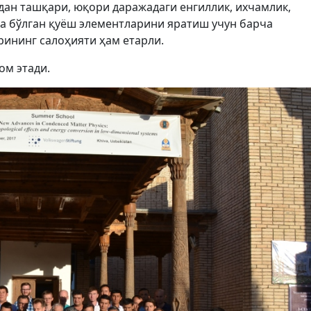
ан ташқари, юқори даражадаги енгиллик, ихчамлик,
га бўлган қуёш элементларини яратиш учун барча
ининг салоҳияти ҳам етарли.
ом этади.