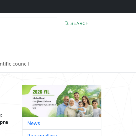
SEARCH
ntific council
:
рга
News
Photogallery