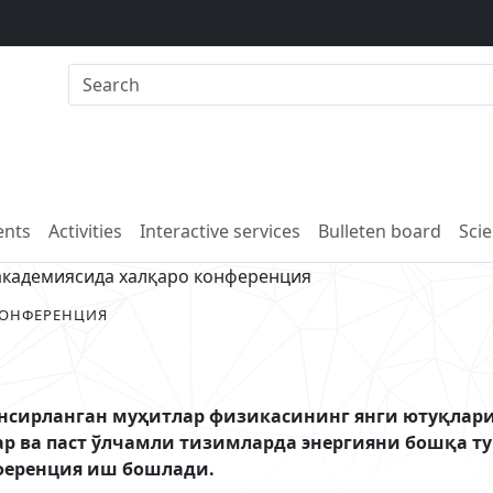
nts
Activities
Interactive services
Bulleten board
Scie
кадемиясида халқаро конференция
КОНФЕРЕНЦИЯ
нсирланган муҳитлар физикасининг янги ютуқлари
ар ва паст ўлчамли тизимларда энергияни бошқа ту
ференция иш бошлади.