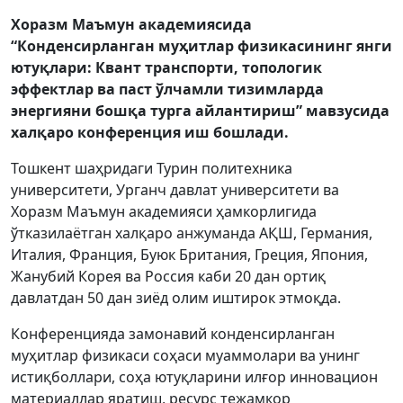
Хоразм Маъмун академиясида
“Конденсирланган муҳитлар физикасининг янги
ютуқлари: Квант транспорти, топологик
эффектлар ва паст ўлчамли тизимларда
энергияни бошқа турга айлантириш” мавзусида
халқаро конференция иш бошлади.
Тошкент шаҳридаги Турин политехника
университети, Урганч давлат университети ва
Хоразм Маъмун академияси ҳамкорлигида
ўтказилаётган халқаро анжуманда АҚШ, Германия,
Италия, Франция, Буюк Британия, Греция, Япония,
Жанубий Корея ва Россия каби 20 дан ортиқ
давлатдан 50 дан зиёд олим иштирок этмоқда.
Конференцияда замонавий конденсирланган
муҳитлар физикаси соҳаси муаммолари ва унинг
истиқболлари, соҳа ютуқларини илғор инновацион
материаллар яратиш, ресурс тежамкор