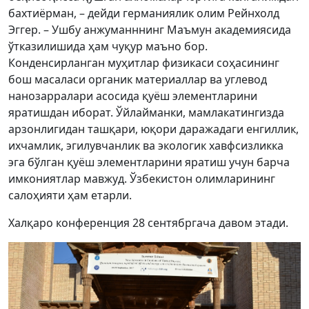
бахтиёрман, – дейди германиялик олим Рейнхолд
Эггер. – Ушбу анжуманннинг Маъмун академиясида
ўтказилишида ҳам чуқур маъно бор.
Конденсирланган муҳитлар физикаси соҳасининг
бош масаласи органик материаллар ва углевод
нанозарралари асосида қуёш элементларини
яратишдан иборат. Ўйлайманки, мамлакатингизда
арзонлигидан ташқари, юқори даражадаги енгиллик,
ихчамлик, эгилувчанлик ва экологик хавфсизликка
эга бўлган қуёш элементларини яратиш учун барча
имкониятлар мавжуд. Ўзбекистон олимларининг
салоҳияти ҳам етарли.
Халқаро конференция 28 сентябргача давом этади.