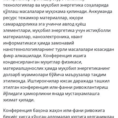
технологиялар ва муқобил энергетика соҳаларида
қўллаш масалалари муҳокама қилинади. Анжуманда
ресурс тежамкор материаллар, юқори
самарадорликка эга учинчи авлод қуёш
элементлари, муқобил энергетика учун истиқболли
материаллар, наноэлектроника, квант
информатикаси ҳамда замонавий
нанотехнологияларнинг турли масалалари юзасидан
фикр алмашилади. Конференция ишига
конденсирланган муҳитлар физикаси,
материалшунослик ҳамда муқобил энергетиканинг
долзарб муаммолари бўйича маърузалар тақдим
этилмоқда. Иштирокчилар юксак даражада ташкил
этилган конференция илм-фанни ривожлантириш
йўлидаги ҳамкорликни янада мустаҳкамлашга
хизмат қилади.
Конференция баҳона жаҳон илм-фани ривожига
беқиёс ҳисса қўшган алломалар юртига келганимдан