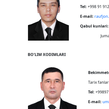
Tel:
+998 91 912
E-mail:
raufjon
Qabul kunlari:
Juma –
BO'LIM XODIMLARI
Bekimmeto
Tarix fanla
Tel
: +99897
E-mail:
umi