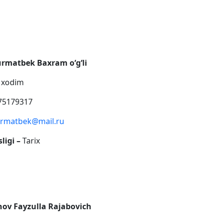
rmatbek Baxram oʻgʻli
y xodim
75179317
rmatbek@mail.ru
ligi –
Tarix
ov Fayzulla Rajabovich