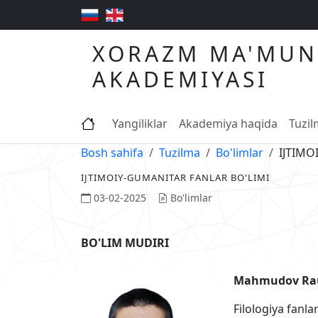
XORAZM MA'MUN
AKADEMIYASI
Yangiliklar
Akademiya haqida
Tuzi
Bosh sahifa
Tuzilma
Bo'limlar
IJTIMO
IJTIMOIY-GUMANITAR FANLAR BO'LIMI
03-02-2025
Bo'limlar
BO'LIM MUDIRI
Mahmudov Rau
Filologiya fanla