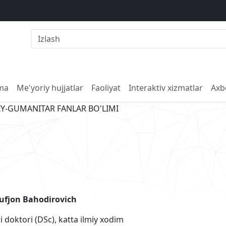
lma
Me'yoriy hujjatlar
Faoliyat
Interaktiv xizmatlar
Axb
IY-GUMANITAR FANLAR BO'LIMI
fjon Bahodirovich
ri doktori (DSc), katta ilmiy xodim