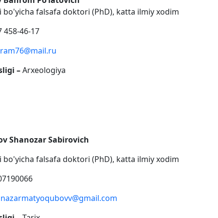
v Bahrom Poʻlatovich
ri bo'yicha falsafa doktori (PhD), katta ilmiy xodim
 458-46-17
ram76@mail.ru
ligi –
Arxeologiya
ov Sh
a
n
o
zar S
a
birovich
ri bo'yicha falsafa doktori (PhD), katta ilmiy xodim
07190066
onazarmatyoqubovv@gmail.com
ligi –
Tarix