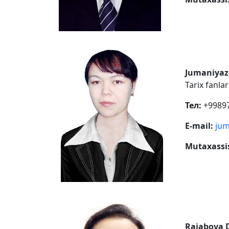
Jumaniyaz
Tarix fanla
Тел:
+99897
E-mail:
jum
Mutaxassis
Rajabova 