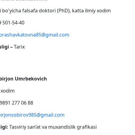
ri bo'yicha falsafa doktori (PhD), katta ilmiy xodim
 501-54-40
orashavkatovna85@gmail.com
ligi –
Tarix
obirjon Umrbekovich
y xodim
9891 277 06 88
irjonsobirov985@gmail.com
igi:
Tasviriy san’at va muxandislik grafikasi