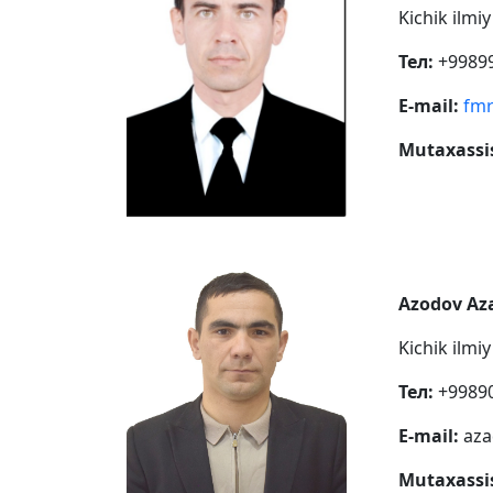
Kichik ilmi
Тел:
+99899
E-mail:
fmr
Mutaxassis
Azodov Az
Kichik ilmi
Тел:
+99890
E-mail:
az
Mutaxassis