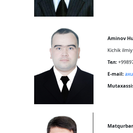
Aminov Hu
Kichik ilmi
Тел:
+9989
E-mail:
axu
Mutaxassis
Matqurban