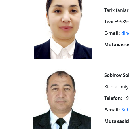
Tarix fanla
Тел:
+99899
E-mail:
din
Mutaxassis
Sobirov S
Kichik ilmi
Telefon:
+9
E-mail:
Sob
Mutaxasisl