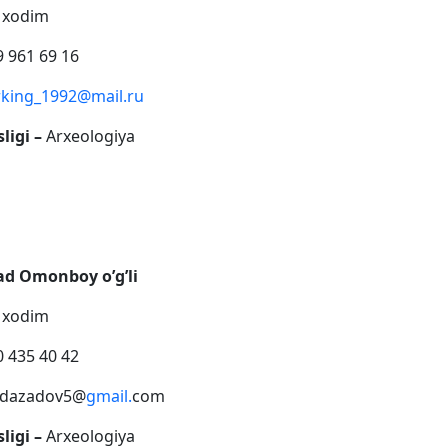
y xodim
 961 69 16
king_1992@mail.ru
ligi –
Arxeologiya
ad Omonboy o’g’li
y xodim
 435 40 42
adazadov5@
gmail.
com
ligi –
Arxeologiya