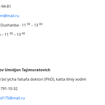
-94-81
.m@mail.ru
00
00
Dushanba - 11
– 13
00
00
 11
– 13
v Umidjon Tajimuratovich
ri bo'yicha falsafa doktori (PhD), katta ilmiy xodim
 791-10-32
d175@mail.ru