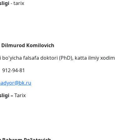
ligi
- tarix
 Dilmurod Komilovich
ri bo'yicha falsafa doktori (PhD), katta ilmiy xodim
 912-94-81
madyor@bk.ru
ligi –
Tarix