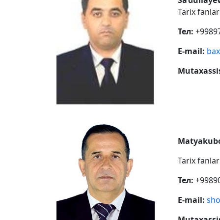
Sa’dullaye
Tarix fanla
Тел:
+99897
E-mail:
bax
Mutaxassis
Matyakub
Tarix fanla
Тел:
+9989
E-mail:
sh
Mutaxassis