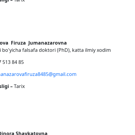
ova Firuza Jumanazarovna
ri bo'yicha falsafa doktori (PhD), katta ilmiy xodim
 513 84 85
anazarovafiruza8485@gmail.com
ligi –
Tarix
Dinora Shavkatovna