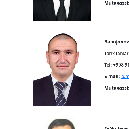
Mutaxassis
Babojonov
Tarix fanla
Tel:
+998 91
E-mail:
b.
Mutaxassis